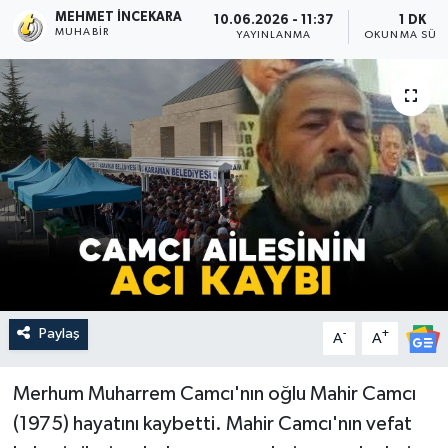
MEHMET İNCEKARA
10.06.2026 - 11:37
1 DK
MUHABIR
YAYINLANMA
OKUNMA SÜRE
Paylaş
-
+
A
A
Merhum Muharrem Camcı'nın oğlu Mahir Camcı
(1975) hayatını kaybetti. Mahir Camcı'nın vefat