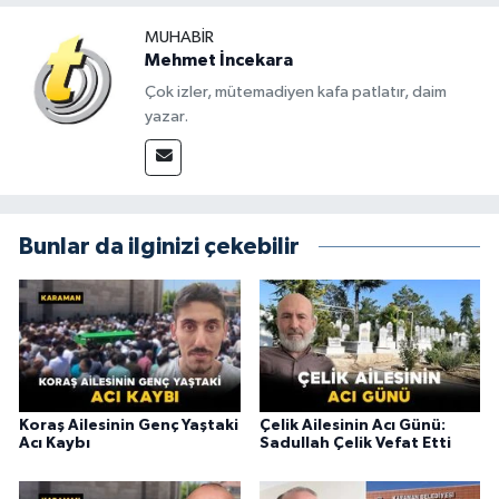
MUHABIR
Mehmet İncekara
Çok izler, mütemadiyen kafa patlatır, daim
yazar.
Bunlar da ilginizi çekebilir
Koraş Ailesinin Genç Yaştaki
Çelik Ailesinin Acı Günü:
Acı Kaybı
Sadullah Çelik Vefat Etti