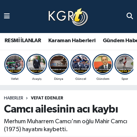
Karaman Haberleri
Gündem Haberleri
RESMİ İLANLAR
Karaman Haberleri
Gündem Habe
Güncel Haberler
Spor Haberleri
Vefat
Asayiş
Dünya
Güncel
Gündem
Spor
Asayiş Haberleri
HABERLER
VEFAT EDENLER
Ulusal Haberler
Camcı ailesinin acı kaybı
Vefat Edenler
Merhum Muharrem Camcı'nın oğlu Mahir Camcı
(1975) hayatını kaybetti.