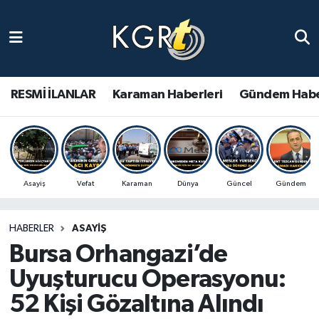
Karaman Haberleri
Gündem Haberleri
RESMİ İLANLAR
Karaman Haberleri
Gündem Habe
Güncel Haberler
Spor Haberleri
Asayiş
Vefat
Karaman
Dünya
Güncel
Gündem
Asayiş Haberleri
HABERLER
ASAYIŞ
Ulusal Haberler
Bursa Orhangazi’de
Vefat Edenler
Uyuşturucu Operasyonu:
52 Kişi Gözaltına Alındı