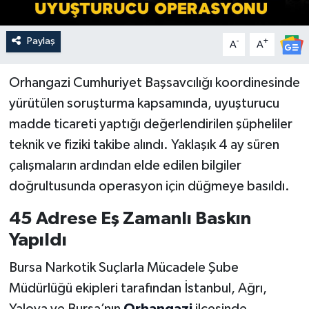
Paylaş
-
+
A
A
Orhangazi Cumhuriyet Başsavcılığı koordinesinde
yürütülen soruşturma kapsamında, uyuşturucu
madde ticareti yaptığı değerlendirilen şüpheliler
teknik ve fiziki takibe alındı. Yaklaşık 4 ay süren
çalışmaların ardından elde edilen bilgiler
doğrultusunda operasyon için düğmeye basıldı.
45 Adrese Eş Zamanlı Baskın
Yapıldı
Bursa Narkotik Suçlarla Mücadele Şube
Müdürlüğü ekipleri tarafından İstanbul, Ağrı,
Yalova ve Bursa’nın
Orhangazi
ilçesinde