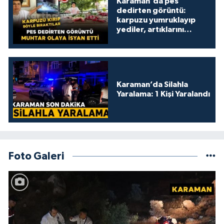
Karaman'da pes
dedirten görüntü:
karpuzu yumruklayıp
yediler, artıklarını
kamelyada bıraktılar
Karaman’da Silahla
Yaralama: 1 Kişi Yaralandı
Foto Galeri