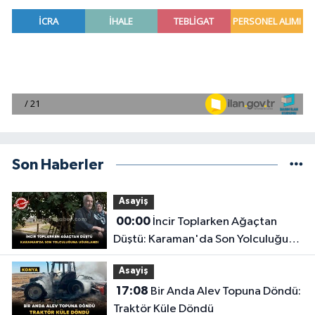
Son Haberler
Asayiş
00:00
İncir Toplarken Ağaçtan
Düştü: Karaman'da Son Yolculuğuna
Uğurlandı
Asayiş
17:08
Bir Anda Alev Topuna Döndü:
Traktör Küle Döndü