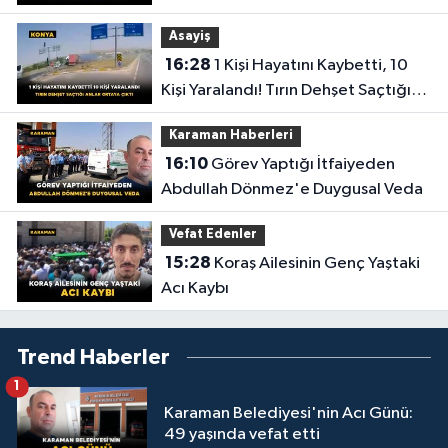
Asayiş
16:28
1 Kişi Hayatını Kaybetti, 10
Kişi Yaralandı! Tırın Dehşet Saçtığı
Anlar Ortaya Çıktı
Karaman Haberleri
16:10
Görev Yaptığı İtfaiyeden
Abdullah Dönmez'e Duygusal Veda
Vefat Edenler
15:28
Koraş Ailesinin Genç Yaştaki
Acı Kaybı
Trend Haberler
1
Karaman Belediyesi'nin Acı Günü:
49 yaşında vefat etti