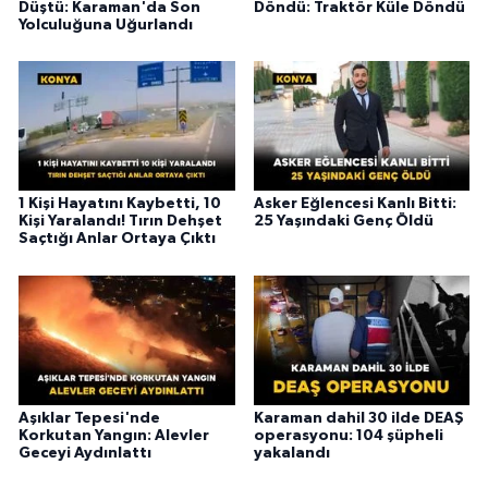
Düştü: Karaman'da Son
Döndü: Traktör Küle Döndü
Yolculuğuna Uğurlandı
1 Kişi Hayatını Kaybetti, 10
Asker Eğlencesi Kanlı Bitti:
Kişi Yaralandı! Tırın Dehşet
25 Yaşındaki Genç Öldü
Saçtığı Anlar Ortaya Çıktı
Aşıklar Tepesi'nde
Karaman dahil 30 ilde DEAŞ
Korkutan Yangın: Alevler
operasyonu: 104 şüpheli
Geceyi Aydınlattı
yakalandı