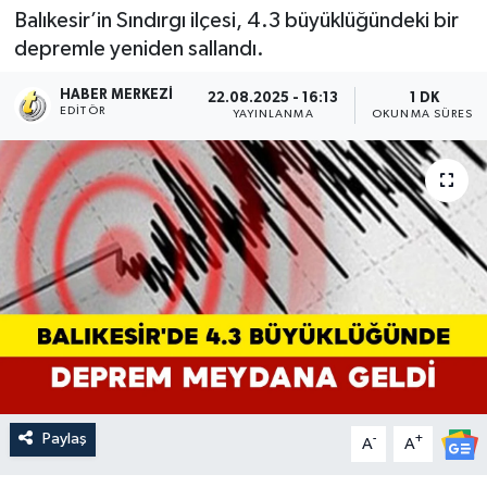
Balıkesir’in Sındırgı ilçesi, 4.3 büyüklüğündeki bir
depremle yeniden sallandı.
HABER MERKEZI
22.08.2025 - 16:13
1 DK
EDITÖR
YAYINLANMA
OKUNMA SÜRESI
Paylaş
-
+
A
A