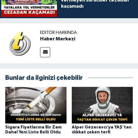
vermeyen sürücüler cezadan
kaçamadı
EDITÖR HAKKINDA
Haber Merkezi
Bunlar da ilginizi çekebilir
Sigara Fiyatlarına Bir Zam
Alper Gezeravcı’ya YAŞ’tan
Daha! Yeni Liste Belli Oldu
dikkat çeken terfi