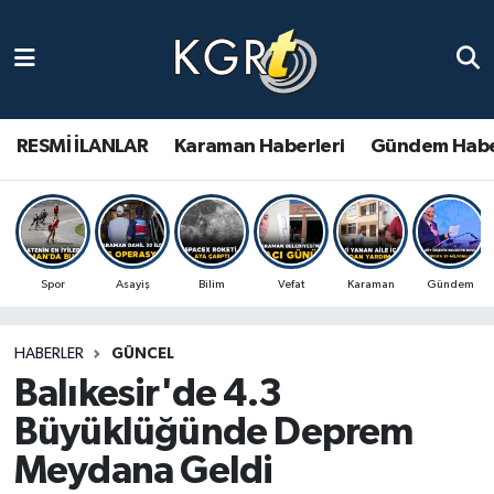
Karaman Haberleri
Gündem Haberleri
RESMİ İLANLAR
Karaman Haberleri
Gündem Habe
Güncel Haberler
Spor Haberleri
Spor
Asayiş
Bilim
Vefat
Karaman
Gündem
Asayiş Haberleri
HABERLER
GÜNCEL
Ulusal Haberler
Balıkesir'de 4.3
Vefat Edenler
Büyüklüğünde Deprem
Meydana Geldi