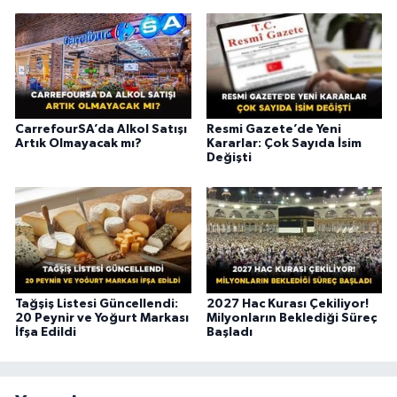
CarrefourSA’da Alkol Satışı
Resmi Gazete’de Yeni
Artık Olmayacak mı?
Kararlar: Çok Sayıda İsim
Değişti
Tağşiş Listesi Güncellendi:
2027 Hac Kurası Çekiliyor!
20 Peynir ve Yoğurt Markası
Milyonların Beklediği Süreç
İfşa Edildi
Başladı