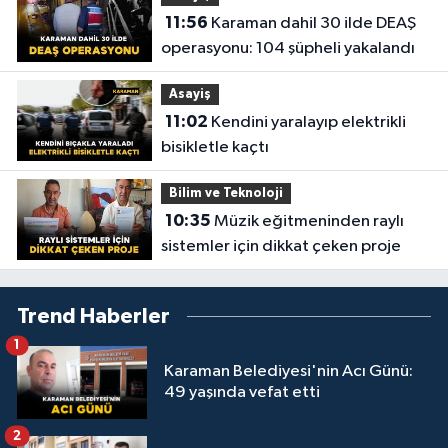
11:56
Karaman dahil 30 ilde DEAŞ
operasyonu: 104 şüpheli yakalandı
Asayiş
11:02
Kendini yaralayıp elektrikli
bisikletle kaçtı
Bilim ve Teknoloji
10:35
Müzik eğitmeninden raylı
sistemler için dikkat çeken proje
Trend Haberler
1
Karaman Belediyesi'nin Acı Günü:
49 yaşında vefat etti
2