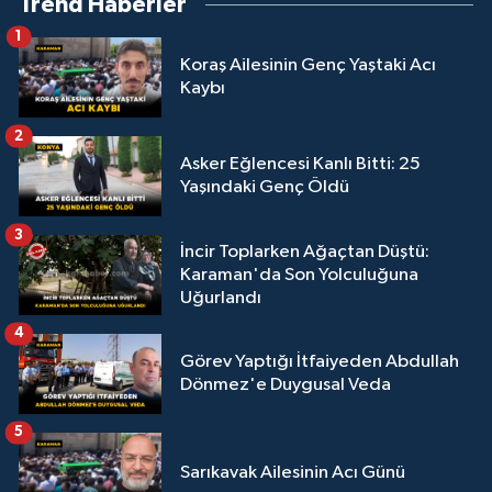
Trend Haberler
1
Koraş Ailesinin Genç Yaştaki Acı
Kaybı
2
Asker Eğlencesi Kanlı Bitti: 25
Yaşındaki Genç Öldü
3
İncir Toplarken Ağaçtan Düştü:
Karaman'da Son Yolculuğuna
Uğurlandı
4
Görev Yaptığı İtfaiyeden Abdullah
Dönmez'e Duygusal Veda
5
Sarıkavak Ailesinin Acı Günü