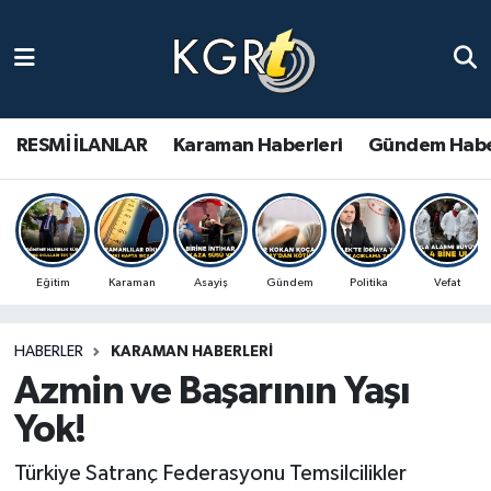
Karaman Haberleri
Gündem Haberleri
RESMİ İLANLAR
Karaman Haberleri
Gündem Habe
Güncel Haberler
Spor Haberleri
Eğitim
Karaman
Asayiş
Gündem
Politika
Vefat
Asayiş Haberleri
HABERLER
KARAMAN HABERLERI
Ulusal Haberler
Azmin ve Başarının Yaşı
Vefat Edenler
Yok!
Türkiye Satranç Federasyonu Temsilcilikler