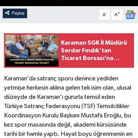
Paylaş
-
+
A
A
Karaman SGK İl Müdürü
Serdar Fındık’tan
Ticaret Borsası’na
Ziyaret
Karaman'da satranç sporu denince yediden
yetmişe herkesin aklına gelen tek isim olan, ulusal
düzeyde de Karaman'ı gururla temsil eden
Türkiye Satranç Federasyonu (TSF) Temsilcilikler
Koordinasyon Kurulu Başkanı Mustafa Eroğlu, bu
kez spor masasında değil, akademi kürsüsünde
tarihi bir hamle yaptı. Hayat boyu öğrenmenin en