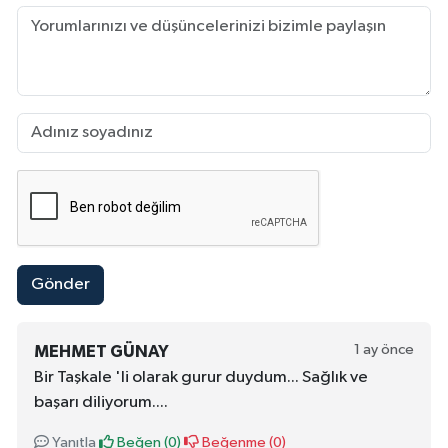
Gönder
1 ay önce
MEHMET GÜNAY
Bir Taşkale 'li olarak gurur duydum... Sağlık ve
başarı diliyorum....
Yanıtla
Beğen (
0
)
Beğenme (
0
)