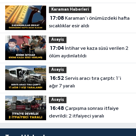
Karaman Haberleri
17:08
Karaman'ı önümüzdeki hafta
sıcaklıklar esir aldı
Asayiş
17:04
İntihar ve kaza süsü verilen 2
ölüm aydınlatıldı
Asayiş
16:52
Servis aracı tıra çarptı: 1'i
ağır 7 yaralı
Asayiş
16:48
Çarpışma sonrası itfaiye
devrildi: 2 itfaiyeci yaralı