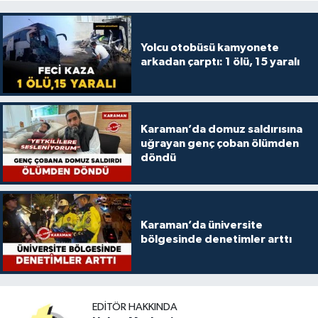
Yolcu otobüsü kamyonete
arkadan çarptı: 1 ölü, 15 yaralı
Karaman’da domuz saldırısına
uğrayan genç çoban ölümden
döndü
Karaman’da üniversite
bölgesinde denetimler arttı
EDITÖR HAKKINDA