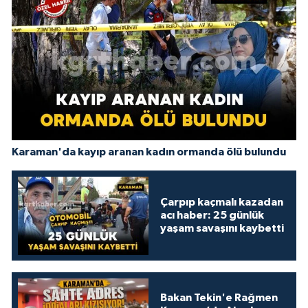
Karaman'da kayıp aranan kadın ormanda ölü bulundu
Çarpıp kaçmalı kazadan
acı haber: 25 günlük
yaşam savaşını kaybetti
Bakan Tekin'e Rağmen