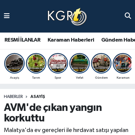
Karaman Haberleri
Gündem Haberleri
RESMİ İLANLAR
Karaman Haberleri
Gündem Habe
Güncel Haberler
Spor Haberleri
Asayiş
Tarım
Spor
Vefat
Gündem
Karaman
Asayiş Haberleri
HABERLER
ASAYIŞ
Ulusal Haberler
AVM'de çıkan yangın
Vefat Edenler
korkuttu
Malatya'da ev gereçleri ile hırdavat satışı yapılan