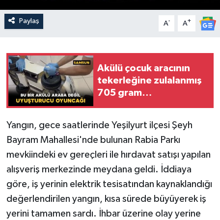
Paylaş
-
+
A
A
Akülü çocuk aracının
tekerleğine zulalanmış
705 gram
metamfetamin ele
geçirildi
Yangın, gece saatlerinde Yeşilyurt ilçesi Şeyh
Bayram Mahallesi'nde bulunan Rabia Parkı
mevkiindeki ev gereçleri ile hırdavat satışı yapılan
alışveriş merkezinde meydana geldi. İddiaya
göre, iş yerinin elektrik tesisatından kaynaklandığı
değerlendirilen yangın, kısa sürede büyüyerek iş
yerini tamamen sardı. İhbar üzerine olay yerine