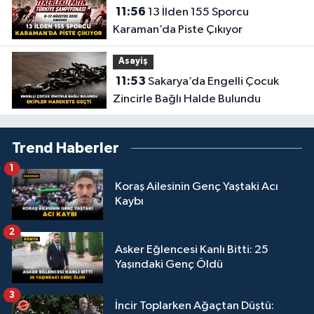
11:56
13 İlden 155 Sporcu
Karaman’da Piste Çıkıyor
Asayiş
11:53
Sakarya’da Engelli Çocuk
Zincirle Bağlı Halde Bulundu
Trend Haberler
1
Koraş Ailesinin Genç Yaştaki Acı
Kaybı
2
Asker Eğlencesi Kanlı Bitti: 25
Yaşındaki Genç Öldü
3
İncir Toplarken Ağaçtan Düştü: