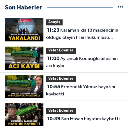
Son Haberler
Asayiş
11:23
Karaman'da 18 madencinin
öldüğü olayın firari hükümlüsü
yakalandı
Vefat Edenler
11:00
Ayrancılı Kocaoğlu ailesinin
acı kaybı
Vefat Edenler
10:55
Ermenekli Yılmaz hayatını
kaybetti
Vefat Edenler
10:39
Sarı Hasan hayatını kaybetti