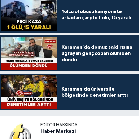
Yolcu otobüsü kamyonete
arkadan çarptı: 1 ölü, 15 yaralı
Karaman’da domuz saldırısına
uğrayan genç çoban ölümden
döndü
Karaman’da üniversite
bölgesinde denetimler arttı
EDITÖR HAKKINDA
Haber Merkezi