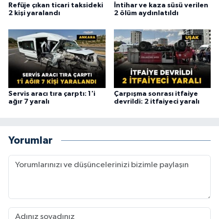
Refüje çıkan ticari taksideki
İntihar ve kaza süsü verilen
2 kişi yaralandı
2 ölüm aydınlatıldı
Servis aracı tıra çarptı: 1'i
Çarpışma sonrası itfaiye
ağır 7 yaralı
devrildi: 2 itfaiyeci yaralı
Yorumlar