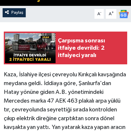
Paylaş
-
+
A
A
Çarpışma sonrası
itfaiye devrildi: 2
itfaiyeci yaralı
Kaza, İslahiye ilçesi çevreyolu Kırıkçalı kavşağında
meydana geldi. İddiaya göre, Şanlıurfa'dan
Hatay yönüne giden A.B. yönetimindeki
Mercedes marka 47 AEK 463 plakalı arpa yüklü
tır, çevreyolunda seyrettiği sırada kontrolden
çıkıp elektrik direğine çarptıktan sonra dönel
kavşakta yan yattı. Yan yatarak kaza yapan aracın