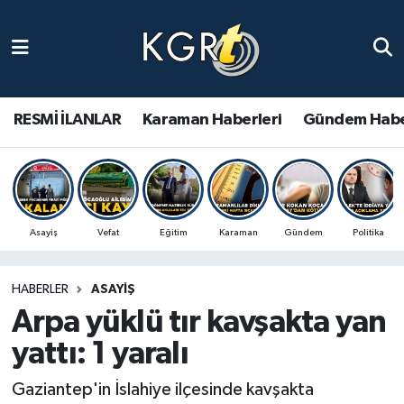
Karaman Haberleri
Gündem Haberleri
RESMİ İLANLAR
Karaman Haberleri
Gündem Habe
Güncel Haberler
Spor Haberleri
Asayiş
Vefat
Eğitim
Karaman
Gündem
Politika
Asayiş Haberleri
HABERLER
ASAYIŞ
Ulusal Haberler
Arpa yüklü tır kavşakta yan
Vefat Edenler
yattı: 1 yaralı
Gaziantep'in İslahiye ilçesinde kavşakta