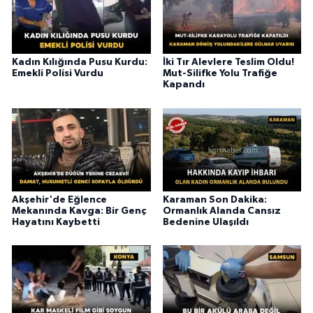
Kadın Kılığında Pusu Kurdu:
İki Tır Alevlere Teslim Oldu!
Emekli Polisi Vurdu
Mut-Silifke Yolu Trafiğe
Kapandı
Akşehir'de Eğlence
Karaman Son Dakika:
Mekanında Kavga: Bir Genç
Ormanlık Alanda Cansız
Hayatını Kaybetti
Bedenine Ulaşıldı