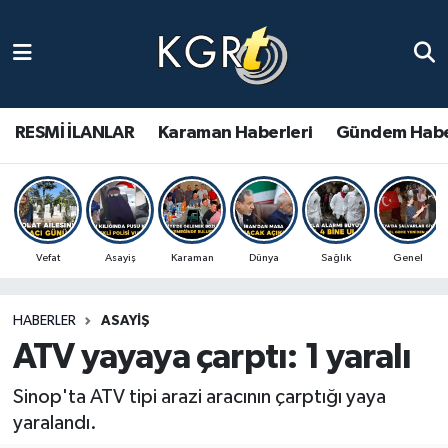
Karaman Haberleri
Gündem Haberleri
RESMİ İLANLAR
Karaman Haberleri
Gündem Habe
Güncel Haberler
Spor Haberleri
Vefat
Asayiş
Karaman
Dünya
Sağlık
Genel
Asayiş Haberleri
HABERLER
ASAYIŞ
Ulusal Haberler
ATV yayaya çarptı: 1 yaralı
Vefat Edenler
Sinop'ta ATV tipi arazi aracının çarptığı yaya
yaralandı.