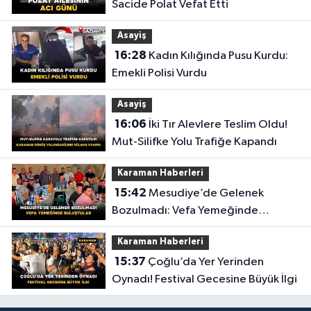
Sacide Polat Vefat Etti
Asayiş
16:28
Kadın Kılığında Pusu Kurdu:
Emekli Polisi Vurdu
Asayiş
16:06
İki Tır Alevlere Teslim Oldu!
Mut-Silifke Yolu Trafiğe Kapandı
Karaman Haberleri
15:42
Mesudiye’de Gelenek
Bozulmadı: Vefa Yemeğinde
Buluştular
Karaman Haberleri
15:37
Çoğlu’da Yer Yerinden
Oynadı! Festival Gecesine Büyük İlgi