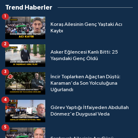
Trend Haberler
1
Koraş Ailesinin Genç Yaştaki Acı
Kaybı
2
Asker Eğlencesi Kanlı Bitti: 25
Yaşındaki Genç Öldü
3
İncir Toplarken Ağaçtan Düştü:
Karaman'da Son Yolculuğuna
Uğurlandı
4
Görev Yaptığı İtfaiyeden Abdullah
Dönmez'e Duygusal Veda
5