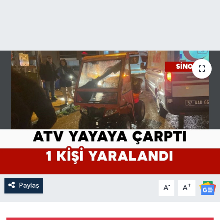
Paylaş
-
+
A
A