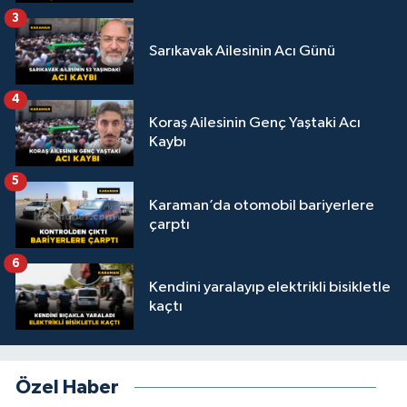
3
Sarıkavak Ailesinin Acı Günü
4
Koraş Ailesinin Genç Yaştaki Acı
Kaybı
5
Karaman’da otomobil bariyerlere
çarptı
6
Kendini yaralayıp elektrikli bisikletle
kaçtı
Özel Haber