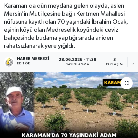
Karaman'da dün meydana gelen olayda, aslen
Mersin'in Mut ilçesine bağlı Kertmen Mahallesi
nüfusuna kayıtlı olan 70 yaşındaki İbrahim Ocak,
eşinin köyü olan Medreselik köyündeki ceviz
bahçesinde budama yaptığı sırada aniden
rahatsızlanarak yere yığıldı.
HABER MERKEZI
28.06.2026 - 11:39
3
EDITÖR
YAYINLANMA
PAYLAŞIM
OK