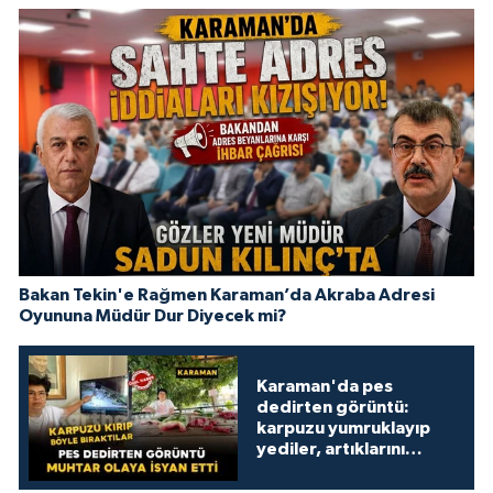
Bakan Tekin'e Rağmen Karaman’da Akraba Adresi
Oyununa Müdür Dur Diyecek mi?
Karaman'da pes
dedirten görüntü:
karpuzu yumruklayıp
yediler, artıklarını
kamelyada bıraktılar