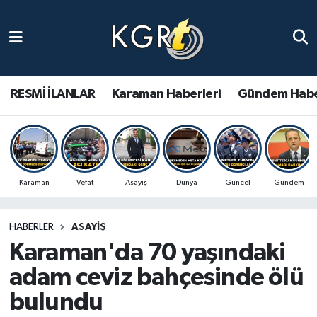
Karaman Haberleri
Gündem Haberleri
RESMİ İLANLAR
Karaman Haberleri
Gündem Habe
Güncel Haberler
Spor Haberleri
Karaman
Vefat
Asayiş
Dünya
Güncel
Gündem
Asayiş Haberleri
HABERLER
ASAYIŞ
Ulusal Haberler
Karaman'da 70 yaşındaki
Vefat Edenler
adam ceviz bahçesinde ölü
bulundu