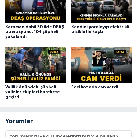
Karaman dahil 30 ilde DEAŞ
Kendini yaralayıp elektrikli
operasyonu: 104 şüpheli
bisikletle kaçtı
yakalandı
Valilik önündeki şüpheli
Feci kazada can verdi
valizler ekipleri harekete
geçirdi
Yorumlar