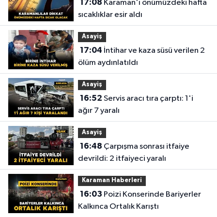
17:08
Karaman'ı önümüzdeki hafta
sıcaklıklar esir aldı
Asayiş
17:04
İntihar ve kaza süsü verilen 2
ölüm aydınlatıldı
Asayiş
16:52
Servis aracı tıra çarptı: 1'i
ağır 7 yaralı
Asayiş
16:48
Çarpışma sonrası itfaiye
devrildi: 2 itfaiyeci yaralı
Karaman Haberleri
16:03
Poizi Konserinde Bariyerler
Kalkınca Ortalık Karıştı