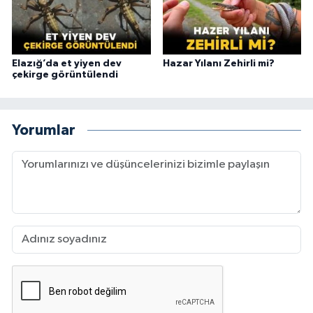
Elazığ’da et yiyen dev
Hazar Yılanı Zehirli mi?
çekirge görüntülendi
Yorumlar