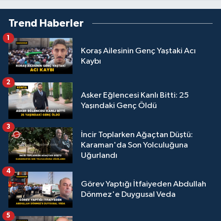
Trend Haberler
1
Koraş Ailesinin Genç Yaştaki Acı
Kaybı
2
Asker Eğlencesi Kanlı Bitti: 25
Yaşındaki Genç Öldü
3
İncir Toplarken Ağaçtan Düştü:
Karaman'da Son Yolculuğuna
Uğurlandı
4
Görev Yaptığı İtfaiyeden Abdullah
Dönmez'e Duygusal Veda
5