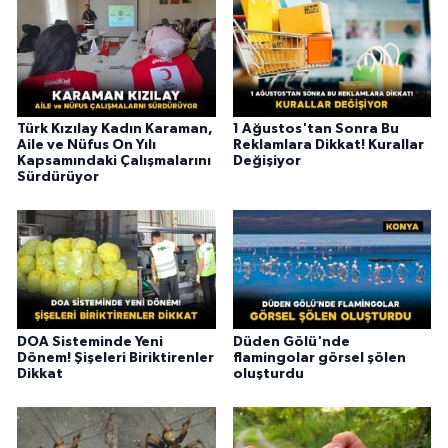
Türk Kızılay Kadın Karaman,
1 Ağustos'tan Sonra Bu
Aile ve Nüfus On Yılı
Reklamlara Dikkat! Kurallar
Kapsamındaki Çalışmalarını
Değişiyor
Sürdürüyor
DOA Sisteminde Yeni
Düden Gölü'nde
Dönem! Şişeleri Biriktirenler
flamingolar görsel şölen
Dikkat
oluşturdu