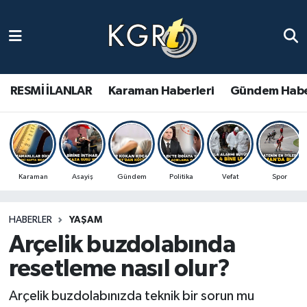
Karaman Haberleri
Gündem Haberleri
RESMİ İLANLAR
Karaman Haberleri
Gündem Habe
Güncel Haberler
Spor Haberleri
Karaman
Asayiş
Gündem
Politika
Vefat
Spor
Asayiş Haberleri
HABERLER
YAŞAM
Ulusal Haberler
Arçelik buzdolabında
Vefat Edenler
resetleme nasıl olur?
Arçelik buzdolabınızda teknik bir sorun mu