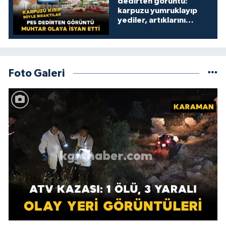
dedirten görüntü:
karpuzu yumruklayıp
yediler, artıklarını
kamelyada bıraktılar
Foto Galeri