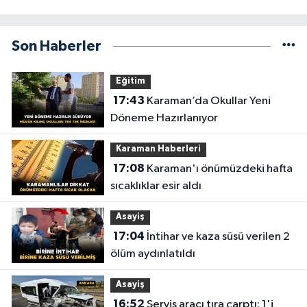
Son Haberler
Eğitim
17:43
Karaman’da Okullar Yeni
Döneme Hazırlanıyor
Karaman Haberleri
17:08
Karaman'ı önümüzdeki hafta
sıcaklıklar esir aldı
Asayiş
17:04
İntihar ve kaza süsü verilen 2
ölüm aydınlatıldı
Asayiş
16:52
Servis aracı tıra çarptı: 1'i