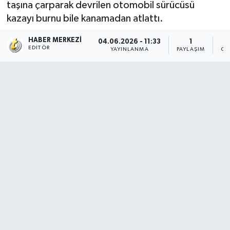
taşına çarparak devrilen otomobil sürücüsü
kazayı burnu bile kanamadan atlattı.
HABER MERKEZI
04.06.2026 - 11:33
1
EDITÖR
YAYINLANMA
PAYLAŞIM
OK