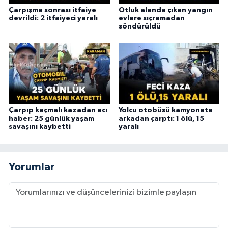
Çarpışma sonrası itfaiye
Otluk alanda çıkan yangın
devrildi: 2 itfaiyeci yaralı
evlere sıçramadan
söndürüldü
Çarpıp kaçmalı kazadan acı
Yolcu otobüsü kamyonete
haber: 25 günlük yaşam
arkadan çarptı: 1 ölü, 15
savaşını kaybetti
yaralı
Yorumlar