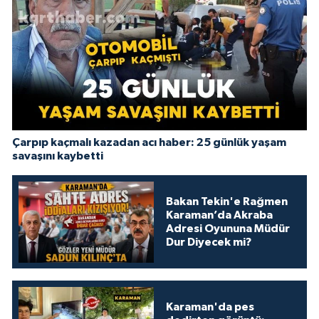
Çarpıp kaçmalı kazadan acı haber: 25 günlük yaşam
savaşını kaybetti
Bakan Tekin'e Rağmen
Karaman’da Akraba
Adresi Oyununa Müdür
Dur Diyecek mi?
Karaman'da pes