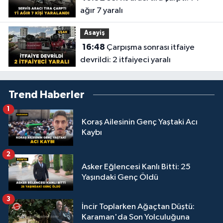
ağır 7 yaralı
Asayiş
16:48
Çarpışma sonrası itfaiye
devrildi: 2 itfaiyeci yaralı
Trend Haberler
1
Koraş Ailesinin Genç Yaştaki Acı
Kaybı
2
Asker Eğlencesi Kanlı Bitti: 25
Yaşındaki Genç Öldü
3
İncir Toplarken Ağaçtan Düştü:
Karaman'da Son Yolculuğuna