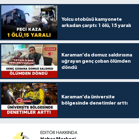
Yolcu otobüsü kamyonete
arkadan çarptı: 1 ölü, 15 yaralı
Karaman’da domuz saldırısına
uğrayan genç çoban ölümden
döndü
Karaman’da üniversite
bölgesinde denetimler arttı
EDITÖR HAKKINDA