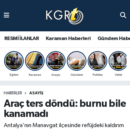
Karaman Haberleri
Gündem Haberleri
RESMİ İLANLAR
Karaman Haberleri
Gündem Habe
Güncel Haberler
Spor Haberleri
Eğitim
Karaman
Asayiş
Gündem
Politika
Vefat
Asayiş Haberleri
HABERLER
ASAYIŞ
Ulusal Haberler
Araç ters döndü: burnu bile
Vefat Edenler
kanamadı
Antalya'nın Manavgat ilçesinde refüjdeki kaldırım