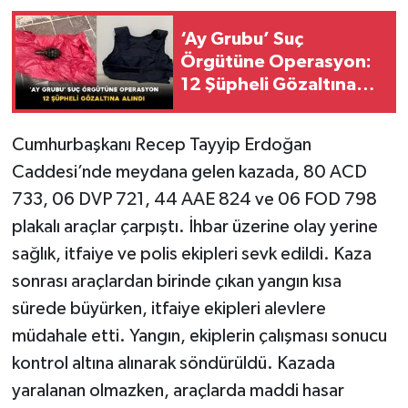
‘Ay Grubu’ Suç
Örgütüne Operasyon:
12 Şüpheli Gözaltına
Alındı
Cumhurbaşkanı Recep Tayyip Erdoğan
Caddesi’nde meydana gelen kazada, 80 ACD
733, 06 DVP 721, 44 AAE 824 ve 06 FOD 798
plakalı araçlar çarpıştı. İhbar üzerine olay yerine
sağlık, itfaiye ve polis ekipleri sevk edildi. Kaza
sonrası araçlardan birinde çıkan yangın kısa
sürede büyürken, itfaiye ekipleri alevlere
müdahale etti. Yangın, ekiplerin çalışması sonucu
kontrol altına alınarak söndürüldü. Kazada
yaralanan olmazken, araçlarda maddi hasar