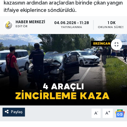
kazasının ardından araçlardan birinde çıkan yangın
itfaiye ekiplerince söndürüldü.
HABER MERKEZI
04.06.2026 - 11:28
1 DK
EDITÖR
YAYINLANMA
OKUNMA SÜRESI
Paylaş
-
+
A
A