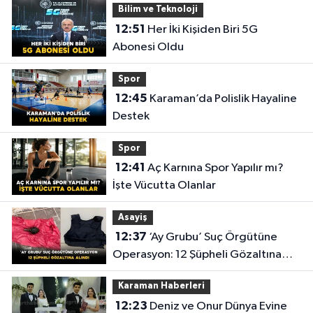
Bilim ve Teknoloji
12:51
Her İki Kişiden Biri 5G
Abonesi Oldu
Spor
12:45
Karaman’da Polislik Hayaline
Destek
Spor
12:41
Aç Karnına Spor Yapılır mı?
İşte Vücutta Olanlar
Asayiş
12:37
‘Ay Grubu’ Suç Örgütüne
Operasyon: 12 Şüpheli Gözaltına
Alındı
Karaman Haberleri
12:23
Deniz ve Onur Dünya Evine