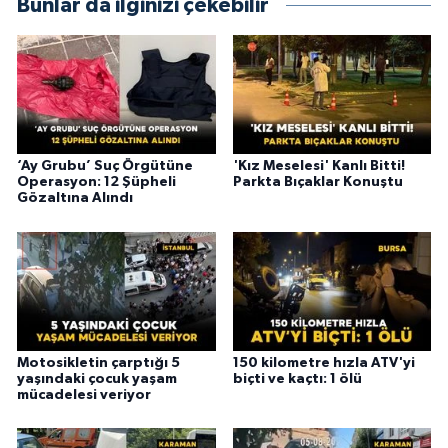
Bunlar da ilginizi çekebilir
‘Ay Grubu’ Suç Örgütüne
'Kız Meselesi' Kanlı Bitti!
Operasyon: 12 Şüpheli
Parkta Bıçaklar Konuştu
Gözaltına Alındı
Motosikletin çarptığı 5
150 kilometre hızla ATV'yi
yaşındaki çocuk yaşam
biçti ve kaçtı: 1 ölü
mücadelesi veriyor