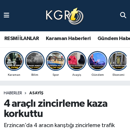
Karaman Haberleri
Gündem Haberleri
RESMİ İLANLAR
Karaman Haberleri
Gündem Habe
Güncel Haberler
Spor Haberleri
Karaman
Bilim
Spor
Asayiş
Gündem
Ekonomi
Asayiş Haberleri
HABERLER
ASAYIŞ
Ulusal Haberler
4 araçlı zincirleme kaza
Vefat Edenler
korkuttu
Erzincan’da 4 aracın karıştığı zincirleme trafik