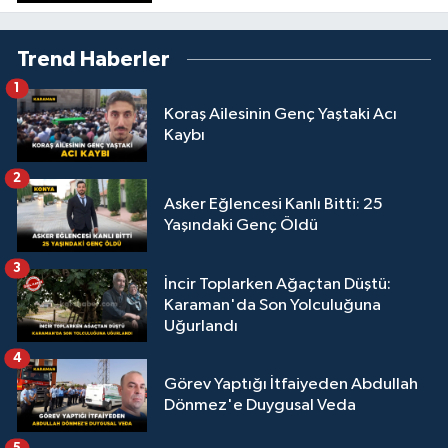
Trend Haberler
1
Koraş Ailesinin Genç Yaştaki Acı
Kaybı
2
Asker Eğlencesi Kanlı Bitti: 25
Yaşındaki Genç Öldü
3
İncir Toplarken Ağaçtan Düştü:
Karaman'da Son Yolculuğuna
Uğurlandı
4
Görev Yaptığı İtfaiyeden Abdullah
Dönmez'e Duygusal Veda