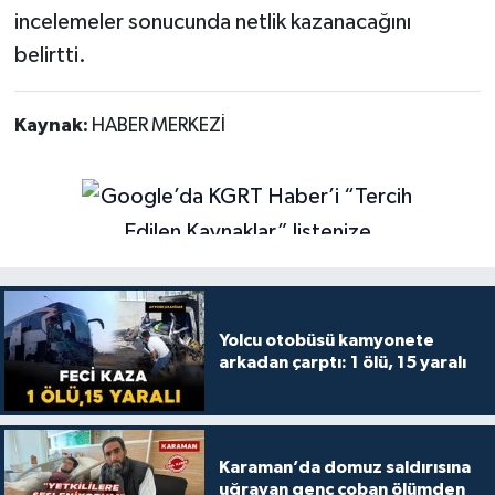
incelemeler sonucunda netlik kazanacağını
belirtti.
Kaynak:
HABER MERKEZİ
Yolcu otobüsü kamyonete
arkadan çarptı: 1 ölü, 15 yaralı
Karaman’da domuz saldırısına
uğrayan genç çoban ölümden