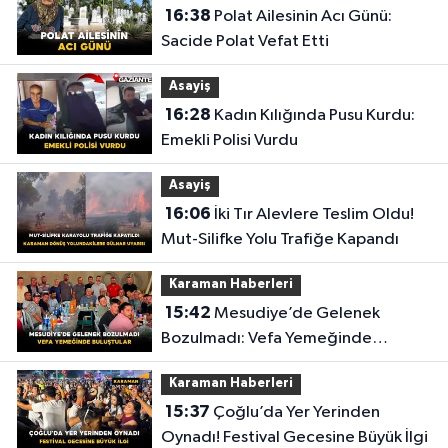
16:38
Polat Ailesinin Acı Günü:
Sacide Polat Vefat Etti
Asayiş
16:28
Kadın Kılığında Pusu Kurdu:
Emekli Polisi Vurdu
Asayiş
16:06
İki Tır Alevlere Teslim Oldu!
Mut-Silifke Yolu Trafiğe Kapandı
Karaman Haberleri
15:42
Mesudiye’de Gelenek
Bozulmadı: Vefa Yemeğinde
Buluştular
Karaman Haberleri
15:37
Çoğlu’da Yer Yerinden
Oynadı! Festival Gecesine Büyük İlgi