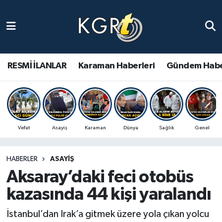
Karaman Haberleri
Gündem Haberleri
RESMİ İLANLAR
Karaman Haberleri
Gündem Habe
Güncel Haberler
Spor Haberleri
Vefat
Asayiş
Karaman
Dünya
Sağlık
Genel
Asayiş Haberleri
HABERLER
ASAYIŞ
Ulusal Haberler
Aksaray’daki feci otobüs
Vefat Edenler
kazasında 44 kişi yaralandı
İstanbul’dan Irak’a gitmek üzere yola çıkan yolcu