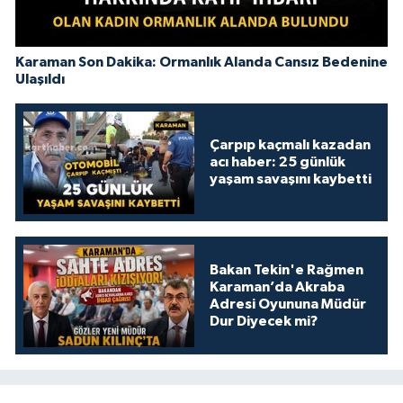
Karaman Son Dakika: Ormanlık Alanda Cansız Bedenine
Ulaşıldı
Çarpıp kaçmalı kazadan
acı haber: 25 günlük
yaşam savaşını kaybetti
Bakan Tekin'e Rağmen
Karaman’da Akraba
Adresi Oyununa Müdür
Dur Diyecek mi?