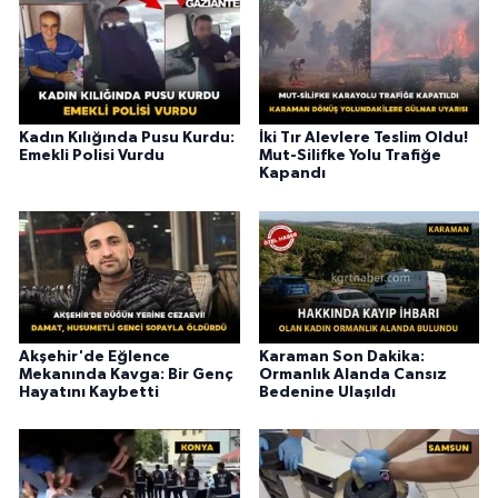
Kadın Kılığında Pusu Kurdu:
İki Tır Alevlere Teslim Oldu!
Emekli Polisi Vurdu
Mut-Silifke Yolu Trafiğe
Kapandı
Akşehir'de Eğlence
Karaman Son Dakika:
Mekanında Kavga: Bir Genç
Ormanlık Alanda Cansız
Hayatını Kaybetti
Bedenine Ulaşıldı