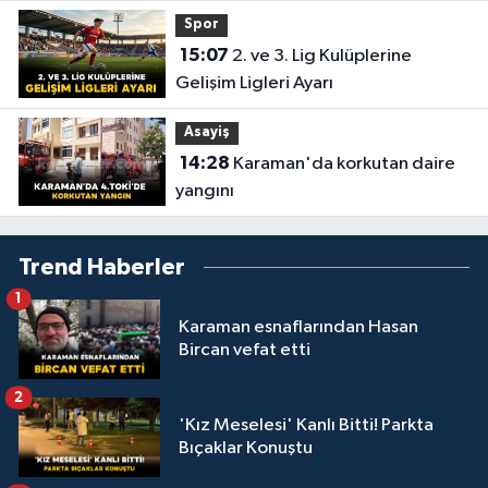
Spor
15:07
2. ve 3. Lig Kulüplerine
Gelişim Ligleri Ayarı
Asayiş
14:28
Karaman'da korkutan daire
yangını
Trend Haberler
1
Karaman esnaflarından Hasan
Bircan vefat etti
2
'Kız Meselesi' Kanlı Bitti! Parkta
Bıçaklar Konuştu