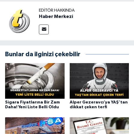
EDITÖR HAKKINDA
Haber Merkezi
Bunlar da ilginizi çekebilir
Sigara Fiyatlarına Bir Zam
Alper Gezeravcı’ya YAŞ’tan
Daha! Yeni Liste Belli Oldu
dikkat çeken terfi