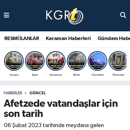
Karaman Haberleri
Gündem Haberleri
RESMİ İLANLAR
Karaman Haberleri
Gündem Habe
Güncel Haberler
Spor Haberleri
Asayiş
Spor
Karaman
Bilim
Gündem
Ekonomi
Asayiş Haberleri
HABERLER
GÜNCEL
Ulusal Haberler
Afetzede vatandaşlar için
Vefat Edenler
son tarih
06 Şubat 2023 tarihinde meydana gelen