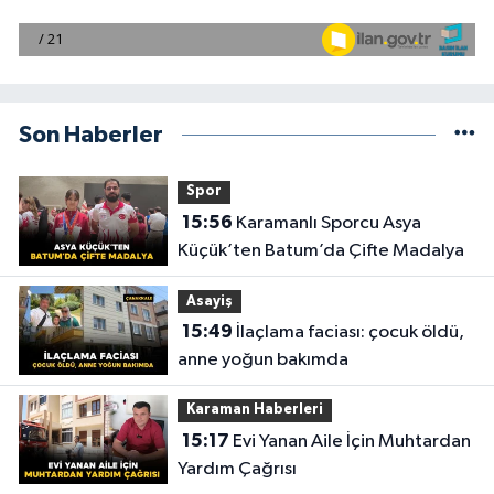
Son Haberler
Spor
15:56
Karamanlı Sporcu Asya
Küçük’ten Batum’da Çifte Madalya
Asayiş
15:49
İlaçlama faciası: çocuk öldü,
anne yoğun bakımda
Karaman Haberleri
15:17
Evi Yanan Aile İçin Muhtardan
Yardım Çağrısı