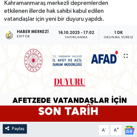
Kahramanmaraş merkezli depremlerden
etkilenen illerde hak sahibi kabul edilen
vatandaşlar için yeni bir duyuru yapıldı.
HABER MERKEZI
16.10.2025 - 17:02
1 DK
EDITÖR
YAYINLANMA
OKUNMA SÜRESI
Paylaş
-
+
A
A