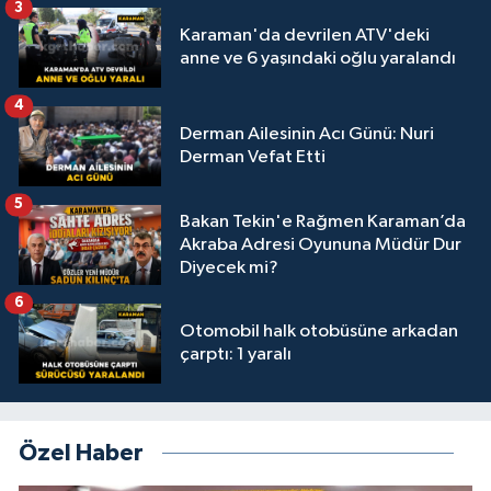
3
Karaman'da devrilen ATV'deki
anne ve 6 yaşındaki oğlu yaralandı
4
Derman Ailesinin Acı Günü: Nuri
Derman Vefat Etti
5
Bakan Tekin'e Rağmen Karaman’da
Akraba Adresi Oyununa Müdür Dur
Diyecek mi?
6
Otomobil halk otobüsüne arkadan
çarptı: 1 yaralı
Özel Haber