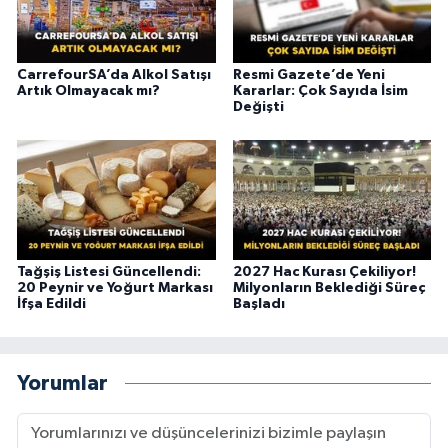
CarrefourSA’da Alkol Satışı
Resmi Gazete’de Yeni
Artık Olmayacak mı?
Kararlar: Çok Sayıda İsim
Değişti
Tağşiş Listesi Güncellendi:
2027 Hac Kurası Çekiliyor!
20 Peynir ve Yoğurt Markası
Milyonların Beklediği Süreç
İfşa Edildi
Başladı
Yorumlar