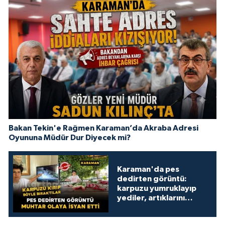
Bakan Tekin'e Rağmen Karaman’da Akraba Adresi
Oyununa Müdür Dur Diyecek mi?
Karaman'da pes
dedirten görüntü:
karpuzu yumruklayıp
yediler, artıklarını
kamelyada bıraktılar