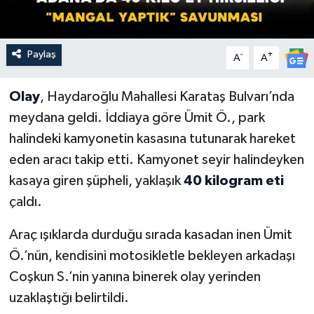
Paylaş
-
+
A
A
Olay
, Haydaroğlu Mahallesi Karataş Bulvarı’nda
meydana geldi. İddiaya göre Ümit Ö., park
halindeki kamyonetin kasasına tutunarak hareket
eden aracı takip etti. Kamyonet seyir halindeyken
kasaya giren şüpheli, yaklaşık
40 kilogram eti
çaldı.
Araç ışıklarda durduğu sırada kasadan inen Ümit
Ö.’nün, kendisini motosikletle bekleyen arkadaşı
Coşkun S.’nin yanına binerek olay yerinden
uzaklaştığı belirtildi.