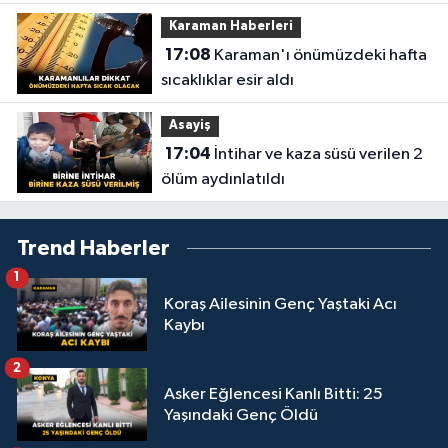
Karaman Haberleri
17:08
Karaman'ı önümüzdeki hafta
sıcaklıklar esir aldı
Asayiş
17:04
İntihar ve kaza süsü verilen 2
ölüm aydınlatıldı
Trend Haberler
1
Koraş Ailesinin Genç Yaştaki Acı
Kaybı
2
Asker Eğlencesi Kanlı Bitti: 25
Yaşındaki Genç Öldü