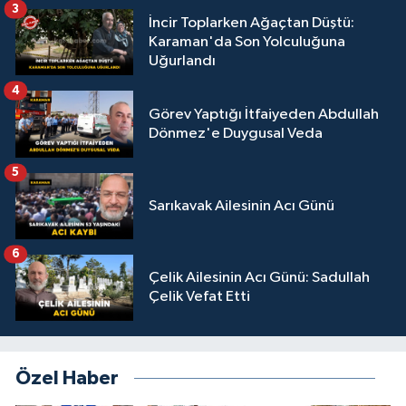
3
İncir Toplarken Ağaçtan Düştü:
Karaman'da Son Yolculuğuna
Uğurlandı
4
Görev Yaptığı İtfaiyeden Abdullah
Dönmez'e Duygusal Veda
5
Sarıkavak Ailesinin Acı Günü
6
Çelik Ailesinin Acı Günü: Sadullah
Çelik Vefat Etti
Özel Haber