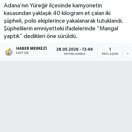
Adana’nın Yüreğir ilçesinde kamyonetin
kasasından yaklaşık 40 kilogram et çalan iki
şüpheli, polis ekiplerince yakalanarak tutuklandı.
Şüphelilerin emniyetteki ifadelerinde “Mangal
yaptık” dedikleri öne sürüldü.
HABER MERKEZI
28.05.2026 - 13:49
1
EDITÖR
YAYINLANMA
PAYLAŞIM
OK