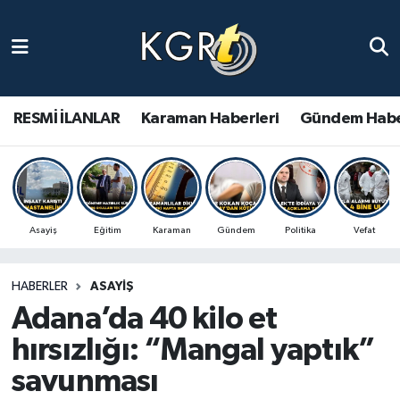
Karaman Haberleri
Gündem Haberleri
RESMİ İLANLAR
Karaman Haberleri
Gündem Habe
Güncel Haberler
Spor Haberleri
Asayiş
Eğitim
Karaman
Gündem
Politika
Vefat
Asayiş Haberleri
HABERLER
ASAYIŞ
Ulusal Haberler
Adana’da 40 kilo et
Vefat Edenler
hırsızlığı: “Mangal yaptık”
savunması