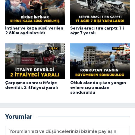
İntihar ve kaza süsü verilen
Servis aracı tıra çarptı: 1'i
2 ölüm aydınlatıldı
ağır 7 yaralı
Çarpışma sonrası itfaiye
Otluk alanda çıkan yangın
devrildi: 2 itfaiyeci yaralı
evlere sıçramadan
söndürüldü
Yorumlar