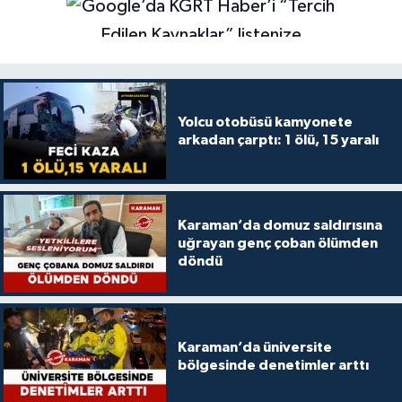
Yolcu otobüsü kamyonete
arkadan çarptı: 1 ölü, 15 yaralı
Karaman’da domuz saldırısına
uğrayan genç çoban ölümden
döndü
Karaman’da üniversite
bölgesinde denetimler arttı