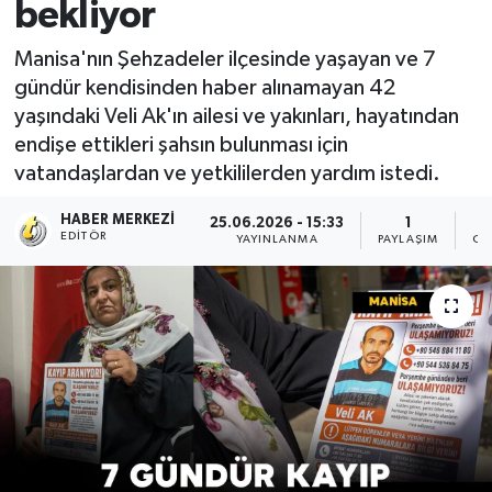
bekliyor
Manisa'nın Şehzadeler ilçesinde yaşayan ve 7
gündür kendisinden haber alınamayan 42
yaşındaki Veli Ak'ın ailesi ve yakınları, hayatından
endişe ettikleri şahsın bulunması için
vatandaşlardan ve yetkililerden yardım istedi.
HABER MERKEZI
25.06.2026 - 15:33
1
EDITÖR
YAYINLANMA
PAYLAŞIM
OK