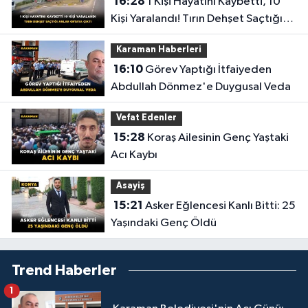
16:28
1 Kişi Hayatını Kaybetti, 10
Kişi Yaralandı! Tırın Dehşet Saçtığı
Anlar Ortaya Çıktı
Karaman Haberleri
16:10
Görev Yaptığı İtfaiyeden
Abdullah Dönmez'e Duygusal Veda
Vefat Edenler
15:28
Koraş Ailesinin Genç Yaştaki
Acı Kaybı
Asayiş
15:21
Asker Eğlencesi Kanlı Bitti: 25
Yaşındaki Genç Öldü
Trend Haberler
1