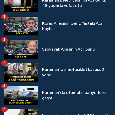
Karaman Belediyesi'nin Acı Günü:
49 yaşında vefat etti
2
Koraş Ailesinin Genç Yaştaki Acı
Kaybı
3
Sarıkavak Ailesinin Acı Günü
4
Karaman'da motosiklet kazası: 2
yaralı
5
Karaman’da otomobil bariyerlere
çarptı
6