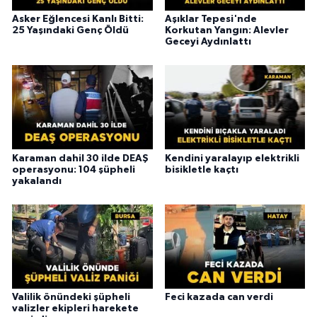
Asker Eğlencesi Kanlı Bitti:
Aşıklar Tepesi'nde
25 Yaşındaki Genç Öldü
Korkutan Yangın: Alevler
Geceyi Aydınlattı
Karaman dahil 30 ilde DEAŞ
Kendini yaralayıp elektrikli
operasyonu: 104 şüpheli
bisikletle kaçtı
yakalandı
Valilik önündeki şüpheli
Feci kazada can verdi
valizler ekipleri harekete