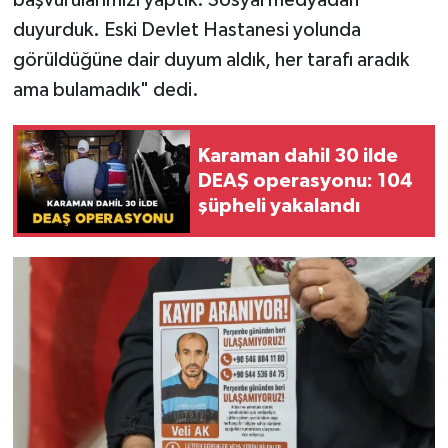
başvurularımızı yaptık. Sosyal medyadan
duyurduk. Eski Devlet Hastanesi yolunda
görüldüğüne dair duyum aldık, her tarafı aradık
ama bulamadık" dedi.
Karaman dahil 30 ilde
DEAŞ operasyonu: 104
şüpheli yakalandı