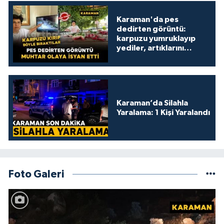
Karaman'da pes
dedirten görüntü:
karpuzu yumruklayıp
yediler, artıklarını
kamelyada bıraktılar
Karaman’da Silahla
Yaralama: 1 Kişi Yaralandı
Foto Galeri