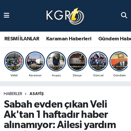
Karaman Haberleri
Gündem Haberleri
RESMİ İLANLAR
Karaman Haberleri
Gündem Habe
Güncel Haberler
Spor Haberleri
Vefat
Karaman
Asayiş
Dünya
Güncel
Gündem
Asayiş Haberleri
HABERLER
ASAYIŞ
Ulusal Haberler
Sabah evden çıkan Veli
Vefat Edenler
Ak'tan 1 haftadır haber
alınamıyor: Ailesi yardım