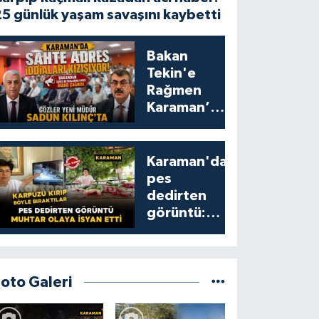
5 günlük yaşam savaşını kaybetti
Bakan
Tekin'e
Rağmen
Karaman’da
Akraba
Adresi
Oyununa
Karaman'da
Müdür Dur
pes
Diyecek mi?
dedirten
görüntü:
karpuzu
yumruklayıp
yediler,
artıklarını
Foto Galeri
kamelyada
bıraktılar