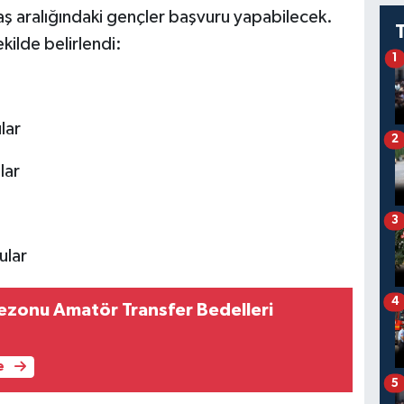
ş aralığındaki gençler başvuru yapabilecek.
kilde belirlendi:
1
lar
2
lar
3
ular
4
zonu Amatör Transfer Bedelleri
e
5