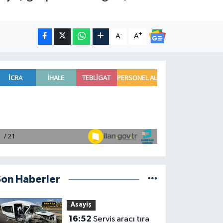
-
+
A
A
Son Haberler
Asayiş
16:52
Servis aracı tıra