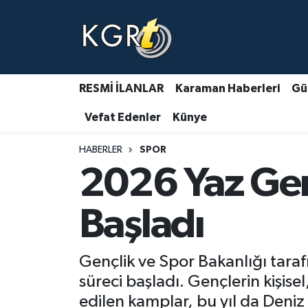
Karaman Haberleri
Gündem Haberleri
RESMİ İLANLAR
Karaman Haberleri
Gü
Vefat Edenler
Künye
Güncel Haberler
HABERLER
SPOR
Spor Haberleri
2026 Yaz Gen
Asayiş Haberleri
Başladı
Ulusal Haberler
Gençlik ve Spor Bakanlığı taraf
Vefat Edenler
süreci başladı. Gençlerin kişise
edilen kamplar, bu yıl da Deniz 