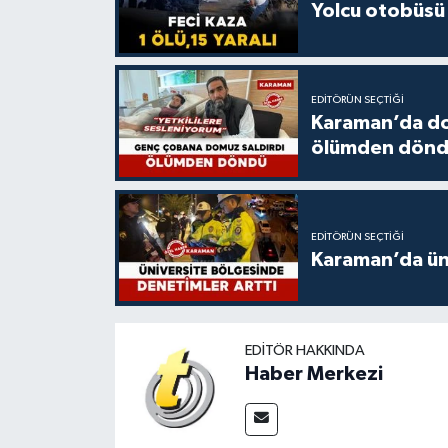
Yolcu otobüsü 
EDITÖRÜN SEÇTIĞI
Karaman’da do
ölümden dön
EDITÖRÜN SEÇTIĞI
Karaman’da üni
EDITÖR HAKKINDA
Haber Merkezi