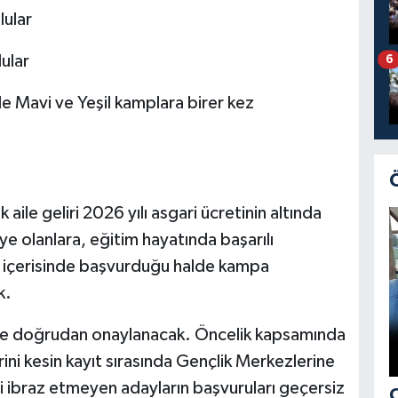
ular
ular
6
nde Mavi ve Yeşil kamplara birer kez
aile geliri 2026 yılı asgari ücretinin altında
e olanlara, eğitim hayatında başarılı
l içerisinde başvurduğu halde kampa
k.
ı ise doğrudan onaylanacak. Öncelik kapsamında
rini kesin kayıt sırasında Gençlik Merkezlerine
i ibraz etmeyen adayların başvuruları geçersiz
Ç