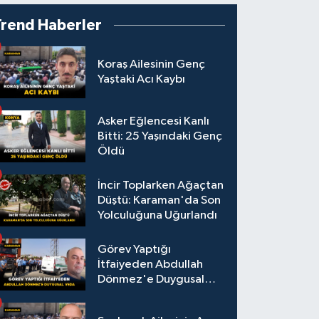
Açıklama Yapmadım”
Trend Haberler
Koraş Ailesinin Genç
Yaştaki Acı Kaybı
Asker Eğlencesi Kanlı
Bitti: 25 Yaşındaki Genç
Öldü
İncir Toplarken Ağaçtan
Düştü: Karaman'da Son
Yolculuğuna Uğurlandı
Görev Yaptığı
İtfaiyeden Abdullah
Dönmez'e Duygusal
Veda