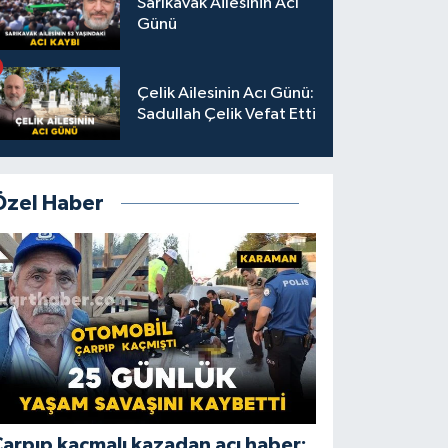
Sarıkavak Ailesinin Acı
Günü
Çelik Ailesinin Acı Günü:
Sadullah Çelik Vefat Etti
Özel Haber
arpıp kaçmalı kazadan acı haber: