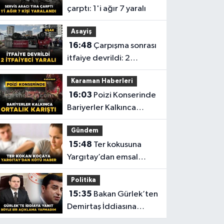
çarptı: 1'i ağır 7 yaralı
Asayiş
16:48
Çarpışma sonrası
itfaiye devrildi: 2
itfaiyeci yaralı
Karaman Haberleri
16:03
Poizi Konserinde
Bariyerler Kalkınca
Ortalık Karıştı
Gündem
15:48
Ter kokusuna
Yargıtay’dan emsal
nitelikte Karar
Politika
15:35
Bakan Gürlek’ten
Demirtaş İddiasına
Yanıt: “Böyle Bir