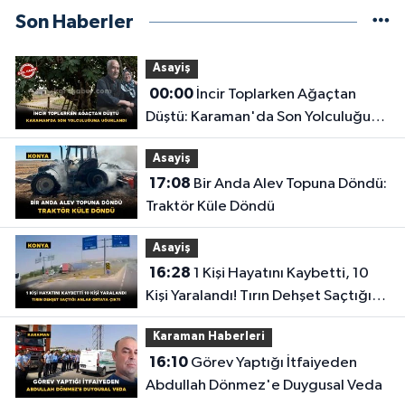
Son Haberler
Asayiş
00:00
İncir Toplarken Ağaçtan
Düştü: Karaman'da Son Yolculuğuna
Uğurlandı
Asayiş
17:08
Bir Anda Alev Topuna Döndü:
Traktör Küle Döndü
Asayiş
16:28
1 Kişi Hayatını Kaybetti, 10
Kişi Yaralandı! Tırın Dehşet Saçtığı
Anlar Ortaya Çıktı
Karaman Haberleri
16:10
Görev Yaptığı İtfaiyeden
Abdullah Dönmez'e Duygusal Veda