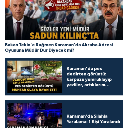
Bakan Tekin'e Rağmen Karaman’da Akraba Adresi
Oyununa Müdür Dur Diyecek mi?
Karaman'da pes
dedirten görüntü:
karpuzu yumruklayıp
yediler, artıklarını
kamelyada bıraktılar
Karaman’da Silahla
Yaralama: 1 Kişi Yaralandı