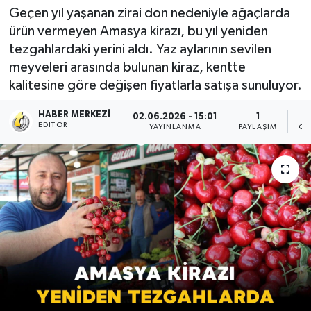
Geçen yıl yaşanan zirai don nedeniyle ağaçlarda
ürün vermeyen Amasya kirazı, bu yıl yeniden
tezgahlardaki yerini aldı. Yaz aylarının sevilen
meyveleri arasında bulunan kiraz, kentte
kalitesine göre değişen fiyatlarla satışa sunuluyor.
HABER MERKEZI
02.06.2026 - 15:01
1
EDITÖR
YAYINLANMA
PAYLAŞIM
OK