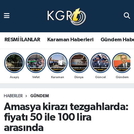
Karaman Haberleri
Gündem Haberleri
RESMİ İLANLAR
Karaman Haberleri
Gündem Habe
Güncel Haberler
Spor Haberleri
Asayiş
Vefat
Karaman
Dünya
Güncel
Gündem
Asayiş Haberleri
HABERLER
GÜNDEM
Ulusal Haberler
Amasya kirazı tezgahlarda:
Vefat Edenler
fiyatı 50 ile 100 lira
arasında