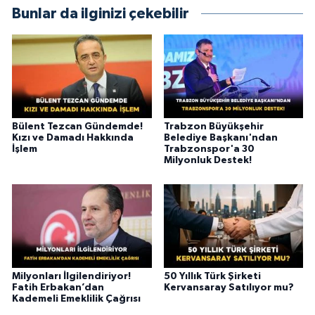
Bunlar da ilginizi çekebilir
Bülent Tezcan Gündemde!
Trabzon Büyükşehir
Kızı ve Damadı Hakkında
Belediye Başkanı'ndan
İşlem
Trabzonspor'a 30
Milyonluk Destek!
Milyonları İlgilendiriyor!
50 Yıllık Türk Şirketi
Fatih Erbakan’dan
Kervansaray Satılıyor mu?
Kademeli Emeklilik Çağrısı