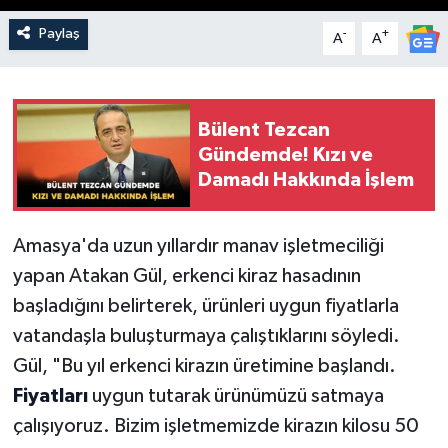
Paylaş
-
+
A
A
Bülent Tezcan
Gündemde! Kızı ve
Damadı Hakkında İşlem
Amasya'da uzun yıllardır manav işletmeciliği
yapan Atakan Gül, erkenci kiraz hasadının
başladığını belirterek, ürünleri uygun fiyatlarla
vatandaşla buluşturmaya çalıştıklarını söyledi.
Gül, "Bu yıl erkenci kirazın üretimine başlandı.
Fiyatları
uygun tutarak ürünümüzü satmaya
çalışıyoruz. Bizim işletmemizde kirazın kilosu 50