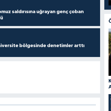
muz saldırısına uğrayan genç çoban
dü
versite bölgesinde denetimler arttı
A