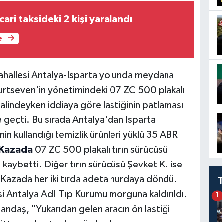
cari taksideki 2 kişi yaralandı
e
Mahallesi Antalya-Isparta yolunda meydana
 Yurtseven'in yönetimindeki 07 ZC 500 plakalı
halindeyken iddiaya göre lastiğinin patlaması
e geçti. Bu sırada Antalya'dan Isparta
in kullandığı temizlik ürünleri yüklü 35 ABR
Kazada
07 ZC 500 plakalı tırın sürücüsü
kaybetti. Diğer tırın sürücüsü Şevket K. ise
ı. Kazada her iki tırda adeta hurdaya döndü.
 Antalya Adli Tıp Kurumu morguna kaldırıldı.
1
ndaş, "Yukarıdan gelen aracın ön lastiği