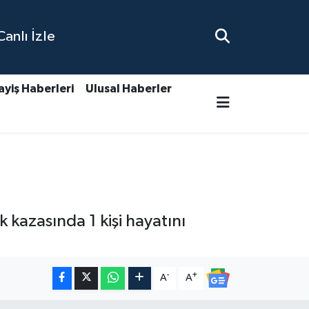
nlı İzle
ayiş Haberleri
Ulusal Haberler
 kazasında 1 kişi hayatını
-
+
A
A