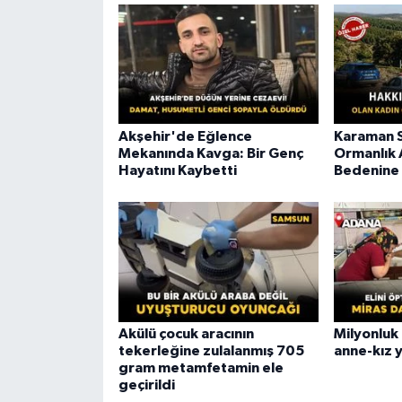
Akşehir'de Eğlence
Karaman S
Mekanında Kavga: Bir Genç
Ormanlık 
Hayatını Kaybetti
Bedenine 
Akülü çocuk aracının
Milyonluk
tekerleğine zulalanmış 705
anne-kız y
gram metamfetamin ele
geçirildi