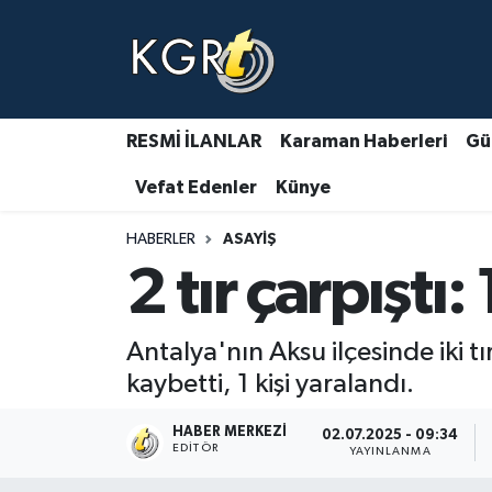
Karaman Haberleri
Gündem Haberleri
RESMİ İLANLAR
Karaman Haberleri
Gü
Vefat Edenler
Künye
Güncel Haberler
HABERLER
ASAYIŞ
Spor Haberleri
2 tır çarpıştı: 
Asayiş Haberleri
Antalya'nın Aksu ilçesinde iki t
Ulusal Haberler
kaybetti, 1 kişi yaralandı.
Vefat Edenler
HABER MERKEZI
02.07.2025 - 09:34
EDITÖR
YAYINLANMA