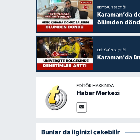
EDITÖRÜN SEÇTIĞI
Karaman’da do
ölümden dön
EDITÖRÜN SEÇTIĞI
Karaman’da üni
EDITÖR HAKKINDA
Haber Merkezi
Bunlar da ilginizi çekebilir