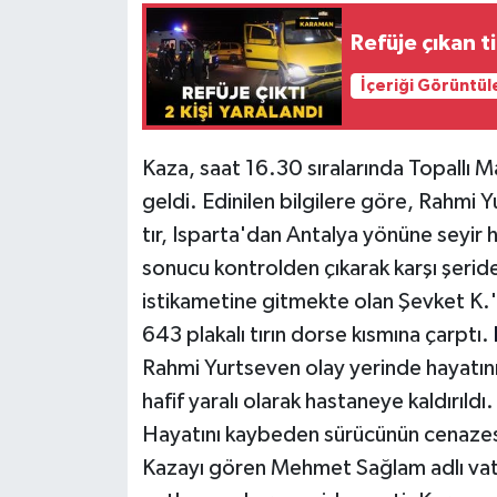
Refüje çıkan ti
İçeriği Görüntül
Kaza, saat 16.30 sıralarında Topallı 
geldi. Edinilen bilgilere göre, Rahmi
tır, Isparta'dan Antalya yönüne seyir 
sonucu kontrolden çıkarak karşı şerid
istikametine gitmekte olan Şevket K.'n
643 plakalı tırın dorse kısmına çarptı.
Rahmi Yurtseven olay yerinde hayatını 
hafif yaralı olarak hastaneye kaldırıld
Hayatını kaybeden sürücünün cenazesi
Kazayı gören Mehmet Sağlam adlı vata