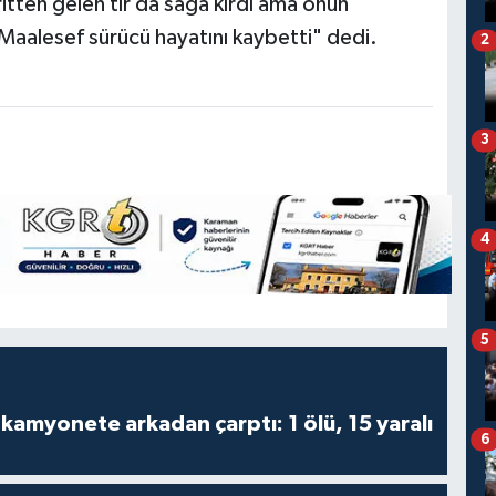
ritten gelen tır da sağa kırdı ama onun
Maalesef sürücü hayatını kaybetti" dedi.
2
3
4
5
kamyonete arkadan çarptı: 1 ölü, 15 yaralı
6