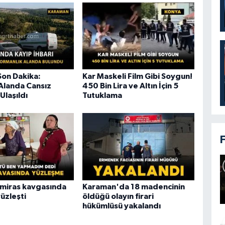
on Dakika:
Kar Maskeli Film Gibi Soygun!
Alanda Cansız
450 Bin Lira ve Altın İçin 5
Ulaşıldı
Tutuklama
 miras kavgasında
Karaman'da 18 madencinin
üzleşti
öldüğü olayın firari
hükümlüsü yakalandı