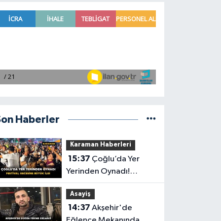
Son Haberler
Karaman Haberleri
15:37
Çoğlu’da Yer
Yerinden Oynadı!
Festival Gecesine Büyük
Asayiş
İlgi
14:37
Akşehir'de
Eğlence Mekanında