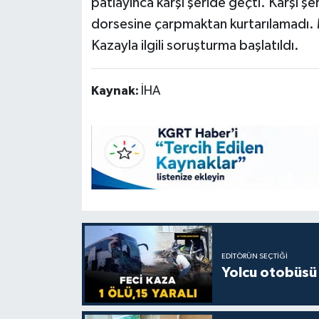
patlayınca karşı şeride geçti. Karşı şe
dorsesine çarpmaktan kurtarılamadı. 
Kazayla ilgili soruşturma başlatıldı.
Kaynak:
İHA
EDITÖRÜN SEÇTIĞI
Yolcu otobüsü 