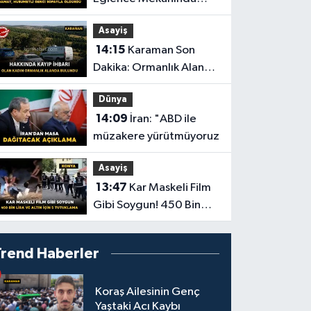
Kavga: Bir Genç
Asayiş
Hayatını Kaybetti
14:15
Karaman Son
Dakika: Ormanlık Alanda
Cansız Bedenine
Dünya
Ulaşıldı
14:09
İran: "ABD ile
müzakere yürütmüyoruz
Asayiş
13:47
Kar Maskeli Film
Gibi Soygun! 450 Bin
Lira ve Altın İçin 5
Tutuklama
Trend Haberler
Koraş Ailesinin Genç
Yaştaki Acı Kaybı