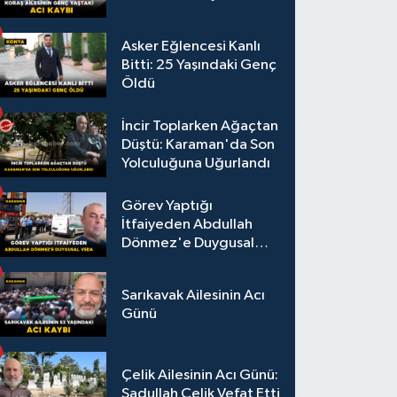
Asker Eğlencesi Kanlı
Bitti: 25 Yaşındaki Genç
Öldü
İncir Toplarken Ağaçtan
Düştü: Karaman'da Son
Yolculuğuna Uğurlandı
Görev Yaptığı
İtfaiyeden Abdullah
Dönmez'e Duygusal
Veda
Sarıkavak Ailesinin Acı
Günü
Çelik Ailesinin Acı Günü:
Sadullah Çelik Vefat Etti