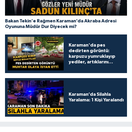
Bakan Tekin'e Rağmen Karaman’da Akraba Adresi
Oyununa Müdür Dur Diyecek mi?
Karaman'da pes
dedirten görüntü:
karpuzu yumruklayıp
yediler, artıklarını
kamelyada bıraktılar
Karaman’da Silahla
Yaralama: 1 Kişi Yaralandı