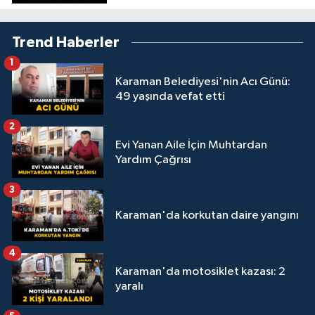
Trend Haberler
1
Karaman Belediyesi'nin Acı Günü:
49 yaşında vefat etti
2
Evi Yanan Aile İçin Muhtardan
Yardım Çağrısı
3
Karaman'da korkutan daire yangını
4
Karaman'da motosiklet kazası: 2
yaralı