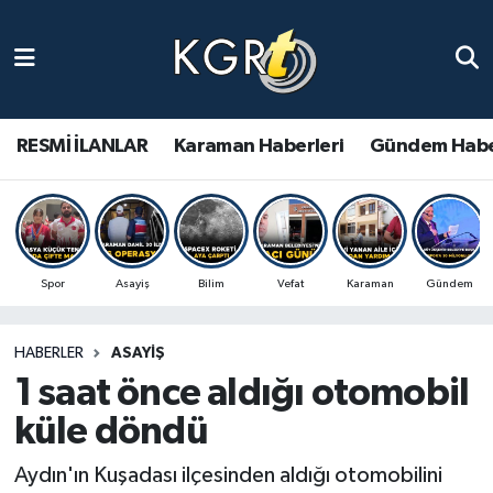
Karaman Haberleri
Gündem Haberleri
RESMİ İLANLAR
Karaman Haberleri
Gündem Habe
Güncel Haberler
Spor Haberleri
Spor
Asayiş
Bilim
Vefat
Karaman
Gündem
Asayiş Haberleri
HABERLER
ASAYIŞ
Ulusal Haberler
1 saat önce aldığı otomobil
Vefat Edenler
küle döndü
Aydın'ın Kuşadası ilçesinden aldığı otomobilini