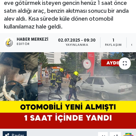
eve götürmek isteyen gencin henüz 1 saat önce
satın aldığı araç, benzin akıtması sonucu bir anda
alev aldı. Kısa sürede küle dönen otomobil
kullanılamaz hale geldi.
HABER MERKEZI
02.07.2025 - 09:30
1
EDITÖR
YAYINLANMA
PAYLAŞIM
OK
Paylaş
-
+