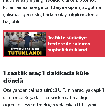
müdahalesiyle yangın söndürülürken, otomobil
kullanılamaz hale geldi. İtfaiye ekipleri, soğutma
çalışması gerçekleştirirken olayla ilgili inceleme
başlatıldı.
Trafikte sürücüye
testere ile saldıran
şüpheli tutuklandı
1 saatlik araç 1 dakikada küle
döndü
Öte yandan talihsiz sürücü U.T.'nin aracı yaklaşık 1
saat önce Kuşadası ilçesinden satın aldığı
öğrenildi. Eve gitmek için yola çıkan U.T., yeni