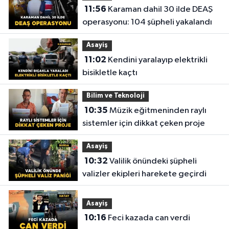
11:56
Karaman dahil 30 ilde DEAŞ
operasyonu: 104 şüpheli yakalandı
Asayiş
11:02
Kendini yaralayıp elektrikli
bisikletle kaçtı
Bilim ve Teknoloji
10:35
Müzik eğitmeninden raylı
sistemler için dikkat çeken proje
Asayiş
10:32
Valilik önündeki şüpheli
valizler ekipleri harekete geçirdi
Asayiş
10:16
Feci kazada can verdi