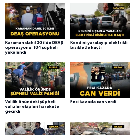
Karaman dahil 30 ilde DEAŞ
Kendini yaralayıp elektrikli
operasyonu: 104 şüpheli
bisikletle kaçtı
yakalandı
Valilik önündeki şüpheli
Feci kazada can verdi
valizler ekipleri harekete
geçirdi