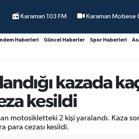
Karaman 103 FM
Karaman Mobese Ca
ndem Haberleri
Güncel Haberler
Spor Haberleri
As
alandığı kazada k
eza kesildi
n motosikletteki 2 kişi yaralandı. Kaza son
a para cezası kesildi.