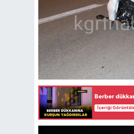
Berber dükkan
İçeriği Görüntül