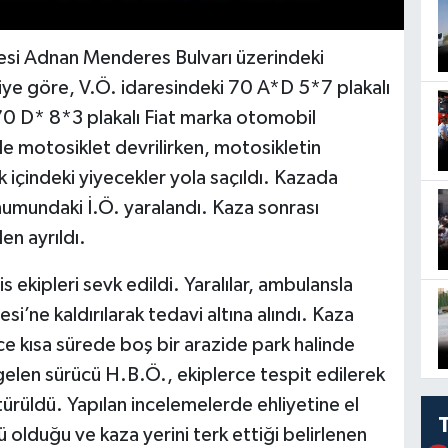
esi Adnan Menderes Bulvarı üzerindeki
iye göre, V.Ö. idaresindeki 70 A*D 5*7 plakalı
70 D* 8*3 plakalı Fiat marka otomobil
le motosiklet devrilirken, motosikletin
 içindeki yiyecekler yola saçıldı. Kazada
numundaki İ.Ö. yaralandı. Kaza sonrası
n ayrıldı.
s ekipleri sevk edildi. Yaralılar, ambulansla
i’ne kaldırılarak tedavi altına alındı. Kaza
nce kısa sürede boş bir arazide park halinde
gelen sürücü H.B.Ö., ekiplerce tespit edilerek
ürüldü. Yapılan incelemelerde ehliyetine el
ü olduğu ve kaza yerini terk ettiği belirlenen