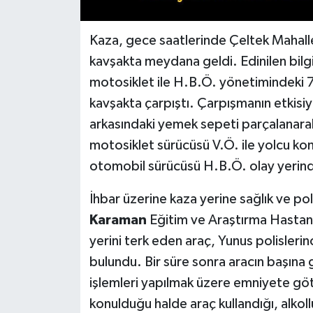
Kaza, gece saatlerinde Çeltek Mahall
kavşakta meydana geldi. Edinilen bilg
motosiklet ile H.B.Ö. yönetimindeki 
kavşakta çarpıştı. Çarpışmanın etkisiy
arkasındaki yemek sepeti parçalanarak
motosiklet sürücüsü V.Ö. ile yolcu ko
otomobil sürücüsü H.B.Ö. olay yerinde
İhbar üzerine kaza yerine sağlık ve poli
Karaman
Eğitim ve Araştırma Hastanes
yerini terk eden araç, Yunus polisleri
bulundu. Bir süre sonra aracın başına 
işlemleri yapılmak üzere emniyete göt
konulduğu halde araç kullandığı, alkoll