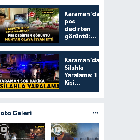
Karaman'da
pes
dedirten
görüntü:
karpuzu
yumruklayıp
yediler,
Karaman’da
artıklarını
Silahla
kamelyada
Yaralama: 1
bıraktılar
Kişi
Yaralandı
Foto Galeri