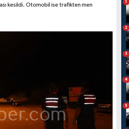
1
sı kesildi. Otomobil ise trafikten men
2
3
4
5