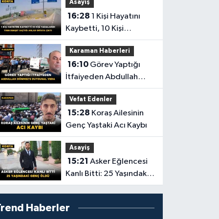
Asayiş
16:28
1 Kişi Hayatını
Kaybetti, 10 Kişi
Yaralandı! Tırın Dehşet
Karaman Haberleri
Saçtığı Anlar Ortaya
16:10
Görev Yaptığı
Çıktı
İtfaiyeden Abdullah
Dönmez'e Duygusal
Vefat Edenler
Veda
15:28
Koraş Ailesinin
Genç Yaştaki Acı Kaybı
Asayiş
15:21
Asker Eğlencesi
Kanlı Bitti: 25 Yaşındaki
Genç Öldü
Trend Haberler