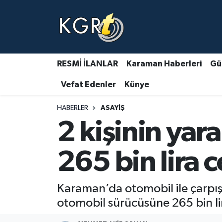
Karaman Haberleri
Gündem Haberleri
RESMİ İLANLAR
Karaman Haberleri
Gü
Vefat Edenler
Künye
Güncel Haberler
HABERLER
ASAYIŞ
Spor Haberleri
2 kişinin yar
Asayiş Haberleri
265 bin lira c
Ulusal Haberler
Karaman’da otomobil ile çarpışa
Vefat Edenler
otomobil sürücüsüne 265 bin lir