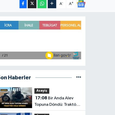
-
+
A
A
Son Haberler
Asayiş
17:08
Bir Anda Alev
Topuna Döndü: Traktör
Küle Döndü