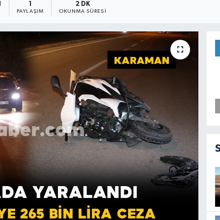
1
1
2 DK
PAYLAŞIM
OKUNMA SÜRESI