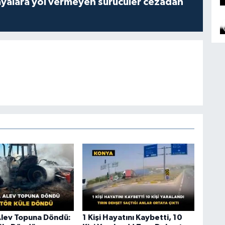
yalara yol vermeyen sürücüler cezadan
Alev Topuna Döndü:
1 Kişi Hayatını Kaybetti, 10