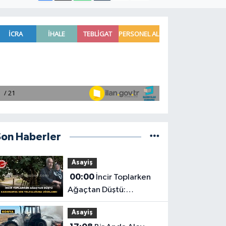
Son Haberler
Asayiş
00:00
İncir Toplarken
Ağaçtan Düştü:
Karaman'da Son
Asayiş
Yolculuğuna Uğurlandı