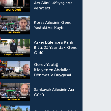
Acı Günü: 49 yaşında
vefat etti
Koraş Ailesinin Genç
Yaştaki Acı Kaybı
Asker Eğlencesi Kanlı
Bitti: 25 Yaşındaki Genç
Öldü
Görev Yaptığı
İtfaiyeden Abdullah
Dönmez'e Duygusal
Veda
Sarıkavak Ailesinin Acı
Günü