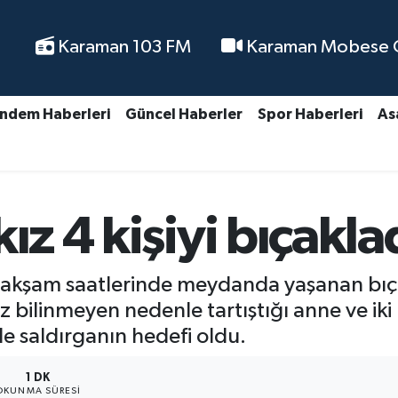
Karaman 103 FM
Karaman Mobese Ca
ndem Haberleri
Güncel Haberler
Spor Haberleri
As
ız 4 kişiyi bıçakla
akşam saatlerinde meydanda yaşanan bıçak
 bilinmeyen nedenle tartıştığı anne ve iki 
de saldırganın hedefi oldu.
1 DK
OKUNMA SÜRESI