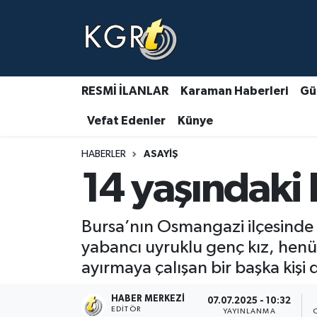
Karaman Haberleri
Gündem Haberleri
RESMİ İLANLAR
Karaman Haberleri
Gü
Vefat Edenler
Künye
Güncel Haberler
HABERLER
ASAYIŞ
Spor Haberleri
14 yaşındaki k
Asayiş Haberleri
Bursa’nın Osmangazi ilçesinde 
Ulusal Haberler
yabancı uyruklu genç kız, henüz
ayırmaya çalışan bir başka kişi 
Vefat Edenler
HABER MERKEZI
07.07.2025 - 10:32
EDITÖR
YAYINLANMA