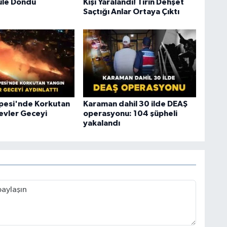
üle Döndü
Kişi Yaralandı! Tırın Dehşet
Saçtığı Anlar Ortaya Çıktı
epesi'nde Korkutan
Karaman dahil 30 ilde DEAŞ
levler Geceyi
operasyonu: 104 şüpheli
yakalandı