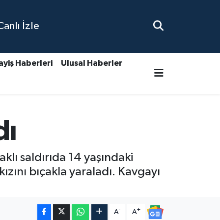
nlı İzle
ayiş Haberleri
Ulusal Haberler
dı
lı saldırıda 14 yaşındaki
kızını bıçakla yaraladı. Kavgayı
-
+
A
A