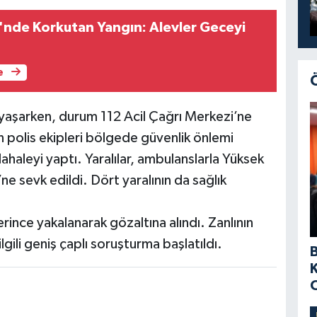
i'nde Korkutan Yangın: Alevler Geceyi
e
yaşarken, durum 112 Acil Çağrı Merkezi’ne
en polis ekipleri bölgede güvenlik önlemi
üdahaleyi yaptı. Yaralılar, ambulanslarla Yüksek
e sevk edildi. Dört yaralının da sağlık
erince yakalanarak gözaltına alındı. Zanlının
lgili geniş çaplı soruşturma başlatıldı.