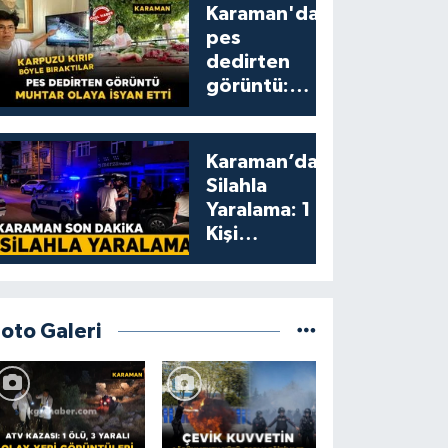
Karaman'da
pes
dedirten
görüntü:
karpuzu
yumruklayıp
yediler,
Karaman’da
artıklarını
Silahla
kamelyada
Yaralama: 1
bıraktılar
Kişi
Yaralandı
Foto Galeri