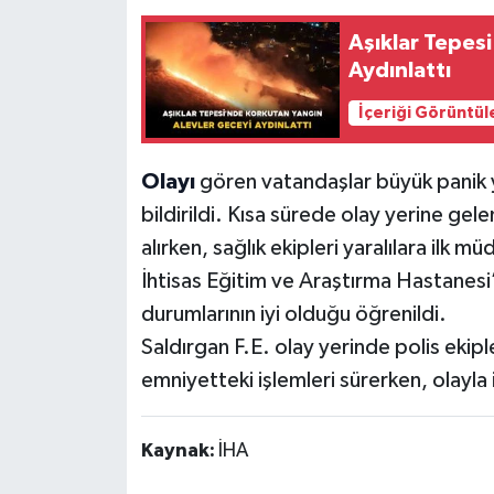
Aşıklar Tepes
Aydınlattı
İçeriği Görüntül
Olayı
gören vatandaşlar büyük panik 
bildirildi. Kısa sürede olay yerine gel
alırken, sağlık ekipleri yaralılara ilk m
İhtisas Eğitim ve Araştırma Hastanesi’n
durumlarının iyi olduğu öğrenildi.
Saldırgan F.E. olay yerinde polis ekipl
emniyetteki işlemleri sürerken, olayla i
Kaynak:
İHA