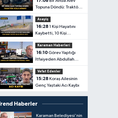
17:08
Bir Anda Alev
Topuna Döndü: Traktör
Küle Döndü
Asayiş
16:28
1 Kişi Hayatını
Kaybetti, 10 Kişi
Yaralandı! Tırın Dehşet
Karaman Haberleri
Saçtığı Anlar Ortaya
16:10
Görev Yaptığı
Çıktı
İtfaiyeden Abdullah
Dönmez'e Duygusal
Vefat Edenler
Veda
15:28
Koraş Ailesinin
Genç Yaştaki Acı Kaybı
Trend Haberler
Karaman Belediyesi'nin