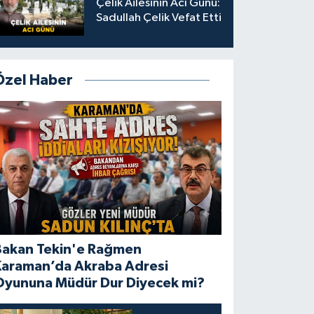
Çelik Ailesinin Acı Günü:
Sadullah Çelik Vefat Etti
Özel Haber
Bakan Tekin'e Rağmen
Karaman’da Akraba Adresi
Oyununa Müdür Dur Diyecek mi?