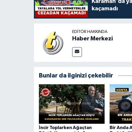
Karaman'da ya
kaçamadı
EDITÖR HAKKINDA
Haber Merkezi
Bunlar da ilginizi çekebilir
İncir Toplarken Ağaçtan
Bir Anda 