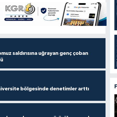
muz saldırısına uğrayan genç çoban
dü
versite bölgesinde denetimler arttı