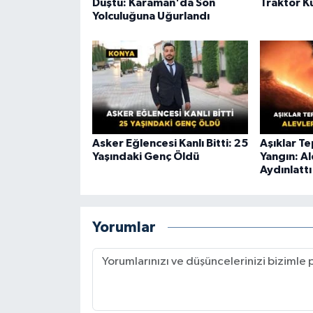
Düştü: Karaman'da Son
Traktör K
Yolculuğuna Uğurlandı
Asker Eğlencesi Kanlı Bitti: 25
Aşıklar T
Yaşındaki Genç Öldü
Yangın: A
Aydınlattı
Yorumlar