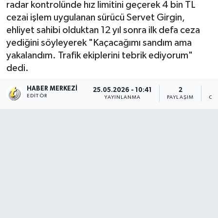
radar kontrolünde hız limitini geçerek 4 bin TL
cezai işlem uygulanan sürücü Servet Girgin,
ehliyet sahibi olduktan 12 yıl sonra ilk defa ceza
yediğini söyleyerek "Kaçacağımı sandım ama
yakalandım. Trafik ekiplerini tebrik ediyorum"
dedi.
HABER MERKEZI
25.05.2026 - 10:41
2
EDITÖR
YAYINLANMA
PAYLAŞIM
OK