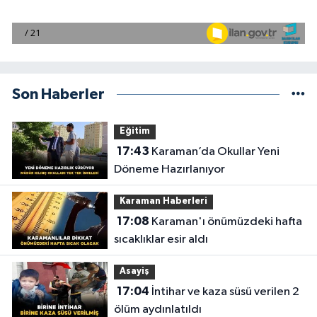
Son Haberler
Eğitim
17:43
Karaman’da Okullar Yeni
Döneme Hazırlanıyor
Karaman Haberleri
17:08
Karaman'ı önümüzdeki hafta
sıcaklıklar esir aldı
Asayiş
17:04
İntihar ve kaza süsü verilen 2
ölüm aydınlatıldı