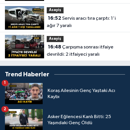
Asayiş
16:52
Servis aracı tıra çarptı: 1'i
ağır 7 yaralı
Asayiş
16:48
Çarpışma sonrası itfaiye
devrildi: 2 itfaiyeci yaralı
Trend Haberler
1
Koraş Ailesinin Genç Yaştaki Acı
Kaybı
2
Asker Eğlencesi Kanlı Bitti: 25
Yaşındaki Genç Öldü