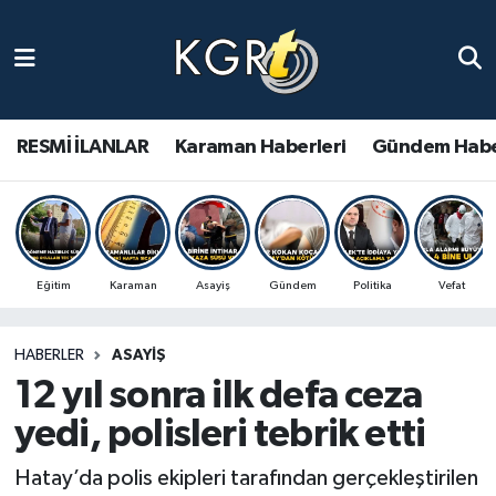
Karaman Haberleri
Gündem Haberleri
RESMİ İLANLAR
Karaman Haberleri
Gündem Habe
Güncel Haberler
Spor Haberleri
Eğitim
Karaman
Asayiş
Gündem
Politika
Vefat
Asayiş Haberleri
HABERLER
ASAYIŞ
Ulusal Haberler
12 yıl sonra ilk defa ceza
Vefat Edenler
yedi, polisleri tebrik etti
Hatay’da polis ekipleri tarafından gerçekleştirilen