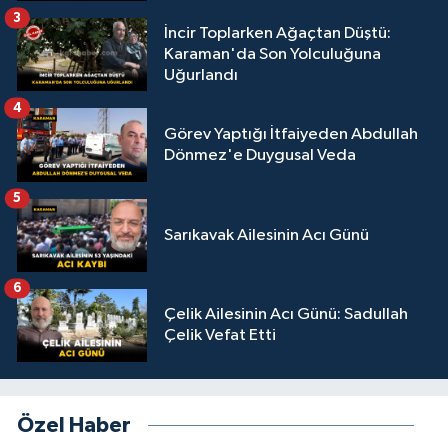
3
İncir Toplarken Ağaçtan Düştü:
Karaman'da Son Yolculuğuna
Uğurlandı
4
Görev Yaptığı İtfaiyeden Abdullah
Dönmez'e Duygusal Veda
5
Sarıkavak Ailesinin Acı Günü
6
Çelik Ailesinin Acı Günü: Sadullah
Çelik Vefat Etti
Özel Haber