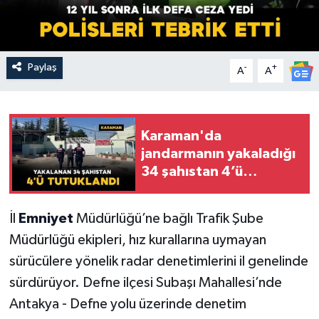
Paylaş
-
+
A
A
Karaman'da
jandarmanın yakaladığı
34 şahıstan 4’ü
tutuklandı
İl
Emniyet
Müdürlüğü’ne bağlı Trafik Şube
Müdürlüğü ekipleri, hız kurallarına uymayan
sürücülere yönelik radar denetimlerini il genelinde
sürdürüyor. Defne ilçesi Subaşı Mahallesi’nde
Antakya - Defne yolu üzerinde denetim