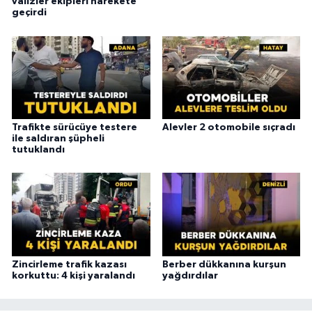
valizler ekipleri harekete
geçirdi
Trafikte sürücüye testere
Alevler 2 otomobile sıçradı
ile saldıran şüpheli
tutuklandı
Zincirleme trafik kazası
Berber dükkanına kurşun
korkuttu: 4 kişi yaralandı
yağdırdılar