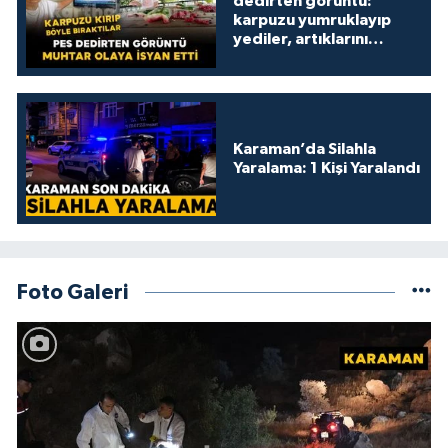
dedirten görüntü:
karpuzu yumruklayıp
yediler, artıklarını
kamelyada bıraktılar
Karaman’da Silahla
Yaralama: 1 Kişi Yaralandı
Foto Galeri