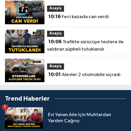
Asayiş
10:16
Feci kazada can verdi
Asayiş
10:06
Trafikte sürücüye testere ile
saldıran şüpheli tutuklandı
Asayiş
10:01
Alevler 2 otomobile sıçradı
Trend Haberler
1
Evi Yanan Aile İçin Muhtardan
Yardım Çağrısı