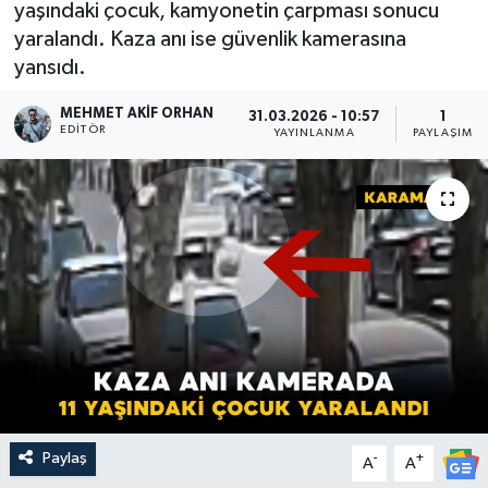
yaşındaki çocuk, kamyonetin çarpması sonucu
yaralandı. Kaza anı ise güvenlik kamerasına
yansıdı.
MEHMET AKIF ORHAN
31.03.2026 - 10:57
1
EDITÖR
YAYINLANMA
PAYLAŞIM
Paylaş
-
+
A
A