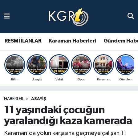
Karaman Haberleri
Gündem Haberleri
RESMİ İLANLAR
Karaman Haberleri
Gündem Habe
Güncel Haberler
Spor Haberleri
Bilim
Asayiş
Vefat
Spor
Karaman
Gündem
Asayiş Haberleri
HABERLER
ASAYIŞ
Ulusal Haberler
11 yaşındaki çocuğun
Vefat Edenler
yaralandığı kaza kamerada
Karaman'da yolun karşısına geçmeye çalışan 11