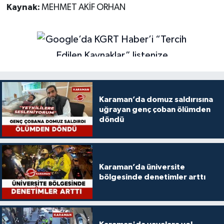
Kaynak:
MEHMET AKİF ORHAN
Karaman’da domuz saldırısına
uğrayan genç çoban ölümden
döndü
Karaman’da üniversite
bölgesinde denetimler arttı