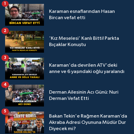
1
Karaman esnaflarından Hasan
Bircan vefat etti
2
'Kız Meselesi' Kanlı Bitti! Parkta
Bıçaklar Konuştu
3
Karaman'da devrilen ATV'deki
anne ve 6 yaşındaki oğlu yaralandı
4
Derman Ailesinin Acı Günü: Nuri
Derman Vefat Etti
5
Bakan Tekin'e Rağmen Karaman’da
Akraba Adresi Oyununa Müdür Dur
Diyecek mi?