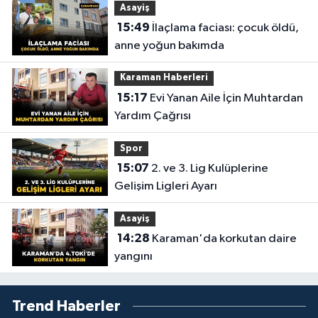
Asayiş
15:49
İlaçlama faciası: çocuk öldü,
anne yoğun bakımda
Karaman Haberleri
15:17
Evi Yanan Aile İçin Muhtardan
Yardım Çağrısı
Spor
15:07
2. ve 3. Lig Kulüplerine
Gelişim Ligleri Ayarı
Asayiş
14:28
Karaman'da korkutan daire
yangını
Trend Haberler