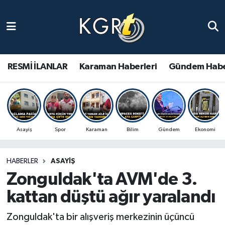
Karaman Haberleri
Gündem Haberleri
RESMİ İLANLAR
Karaman Haberleri
Gündem Habe
Güncel Haberler
Spor Haberleri
Asayiş
Spor
Karaman
Bilim
Gündem
Ekonomi
Asayiş Haberleri
HABERLER
ASAYIŞ
Ulusal Haberler
Zonguldak'ta AVM'de 3.
Vefat Edenler
kattan düştü ağır yaralandı
Zonguldak'ta bir alışveriş merkezinin üçüncü