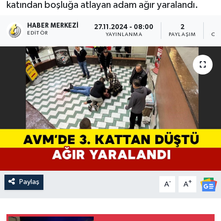
katından boşluğa atlayan adam ağır yaralandı.
HABER MERKEZI
27.11.2024 - 08:00
2
EDITÖR
YAYINLANMA
PAYLAŞIM
OK
Paylaş
-
+
A
A