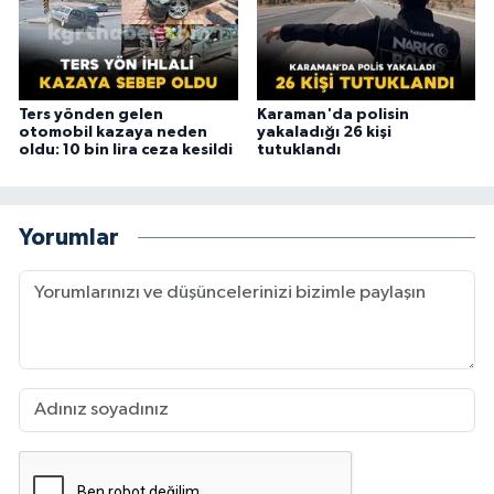
Ters yönden gelen
Karaman'da polisin
otomobil kazaya neden
yakaladığı 26 kişi
oldu: 10 bin lira ceza kesildi
tutuklandı
Yorumlar