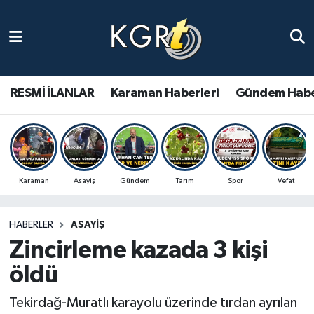
Karaman Haberleri
Gündem Haberleri
RESMİ İLANLAR
Karaman Haberleri
Gündem Habe
Güncel Haberler
Spor Haberleri
Karaman
Asayiş
Gündem
Tarım
Spor
Vefat
Asayiş Haberleri
HABERLER
ASAYIŞ
Ulusal Haberler
Zincirleme kazada 3 kişi
Vefat Edenler
öldü
Tekirdağ-Muratlı karayolu üzerinde tırdan ayrılan