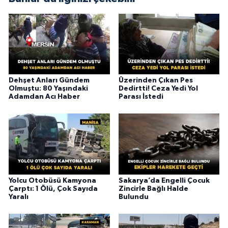
Dehşet Anları Gündem
Üzerinden Çıkan Pes
Olmuştu: 80 Yaşındaki
Dedirtti! Ceza Yedi Yol
Adamdan Acı Haber
Parası İstedi
Yolcu Otobüsü Kamyona
Sakarya’da Engelli Çocuk
Çarptı: 1 Ölü, Çok Sayıda
Zincirle Bağlı Halde
Yaralı
Bulundu