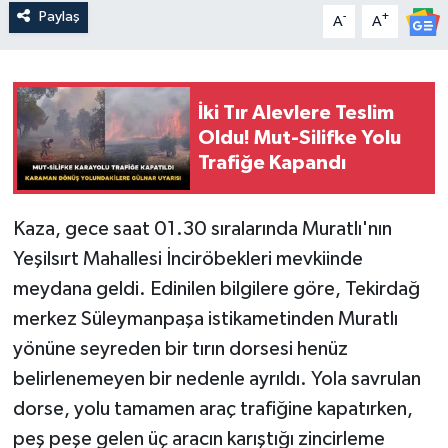
Paylaş
-
+
A
A
İki Tır Alevlere Teslim
Oldu! Mut-Silifke Yolu
Trafiğe Kapandı
Kaza, gece saat 01.30 sıralarında Muratlı'nın
Yeşilsırt Mahallesi İnciröbekleri mevkiinde
meydana geldi. Edinilen bilgilere göre, Tekirdağ
merkez Süleymanpaşa istikametinden Muratlı
yönüne seyreden bir tırın dorsesi henüz
belirlenemeyen bir nedenle ayrıldı. Yola savrulan
dorse, yolu tamamen araç trafiğine kapatırken,
peş peşe gelen üç aracın karıştığı zincirleme