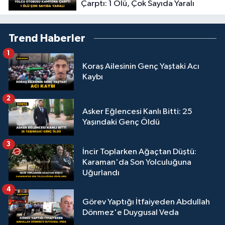
Çarptı: 1 Ölü, Çok Sayıda Yaralı
Trend Haberler
1
Koraş Ailesinin Genç Yaştaki Acı
Kaybı
2
Asker Eğlencesi Kanlı Bitti: 25
Yaşındaki Genç Öldü
3
İncir Toplarken Ağaçtan Düştü:
Karaman'da Son Yolculuğuna
Uğurlandı
4
Görev Yaptığı İtfaiyeden Abdullah
Dönmez'e Duygusal Veda