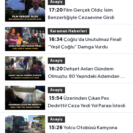
Asayiş
17:20
Film Gerçek Oldu: İsim
Benzerliğiyle Cezaevine Girdi
Karaman Haberleri
16:34
Çoğlu’da Unutulmaz Final!
“Yeşil Çoğlu” Damga Vurdu
Asayiş
16:20
Dehşet Anları Gündem
Olmuştu: 80 Yaşındaki Adamdan Acı
Haber
Asayiş
15:54
Üzerinden Çıkan Pes
Dedirtti! Ceza Yedi Yol Parası İstedi
Asayiş
15:26
Yolcu Otobüsü Kamyona