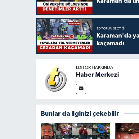
Karaman’da üni
EDITÖRÜN SEÇTIĞI
Karaman'da ya
kaçamadı
EDITÖR HAKKINDA
Haber Merkezi
Bunlar da ilginizi çekebilir