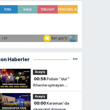
Son Haberler
Asayiş
00:58
Polisin “dur”
ihtarına uymayan
motosiklet sürücüsüne
Asayiş
402 bin lira ceza kesildi
00:00
Karaman'da
otomobil dorseye