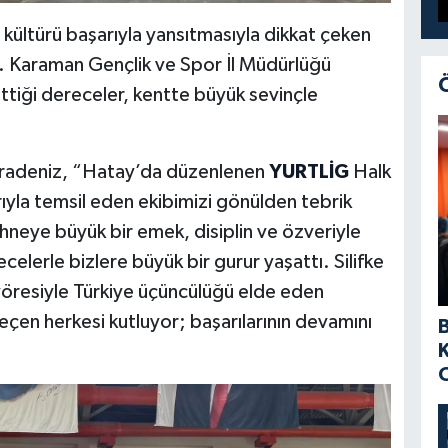
ültürü başarıyla yansıtmasıyla dikkat çeken
ldı. Karaman Gençlik ve Spor İl Müdürlüğü
ttiği dereceler, kentte büyük sevinçle
aradeniz, “Hatay’da düzenlenen
YURTLİG
Halk
arıyla temsil eden ekibimizi gönülden tebrik
neye büyük bir emek, disiplin ve özveriyle
celerle bizlere büyük bir gurur yaşattı. Silifke
 yöresiyle Türkiye üçüncülüğü elde eden
eçen herkesi kutluyor; başarılarının devamını