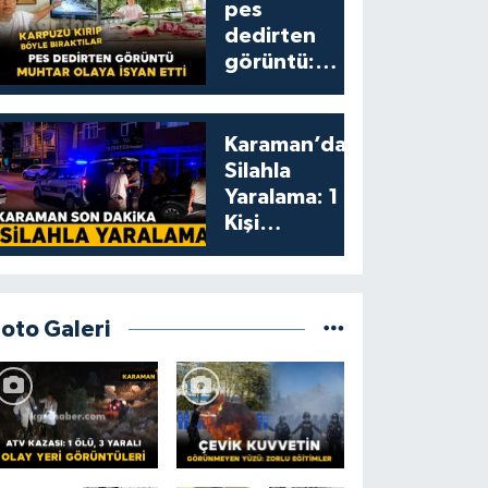
pes
dedirten
görüntü:
karpuzu
yumruklayıp
yediler,
Karaman’da
artıklarını
Silahla
kamelyada
Yaralama: 1
bıraktılar
Kişi
Yaralandı
Foto Galeri