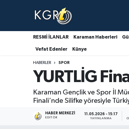
Karaman Haberleri
Gündem Haberleri
RESMİ İLANLAR
Karaman Haberleri
Gü
Vefat Edenler
Künye
Güncel Haberler
HABERLER
SPOR
Spor Haberleri
YURTLİG Fina
Asayiş Haberleri
Karaman Gençlik ve Spor İl Mü
Ulusal Haberler
Finali’nde Silifke yöresiyle Tür
Vefat Edenler
HABER MERKEZI
11.05.2026 - 15:17
EDITÖR
YAYINLANMA
O