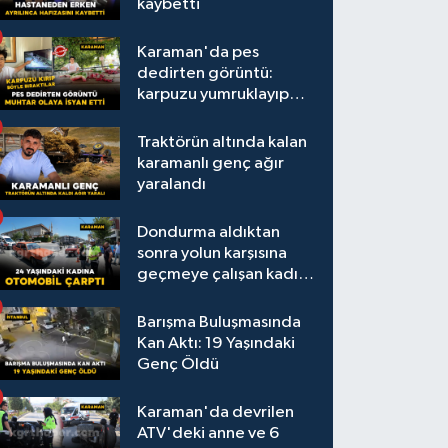
kaybetti
Karaman'da pes
dedirten görüntü:
karpuzu yumruklayıp
yediler, artıklarını
kamelyada bıraktılar
Traktörün altında kalan
karamanlı genç ağır
yaralandı
Dondurma aldıktan
sonra yolun karşısına
geçmeye çalışan kadına
otomobil çarptı
Barışma Buluşmasında
Kan Aktı: 19 Yaşındaki
Genç Öldü
Karaman'da devrilen
ATV'deki anne ve 6