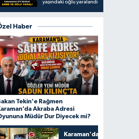
yaşındaki oğlu yaralandı
Özel Haber
Bakan Tekin'e Rağmen
Karaman’da Akraba Adresi
Oyununa Müdür Dur Diyecek mi?
Karaman'da