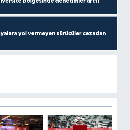
versite bölgesinde denetimler arttı
yalara yol vermeyen sürücüler cezadan