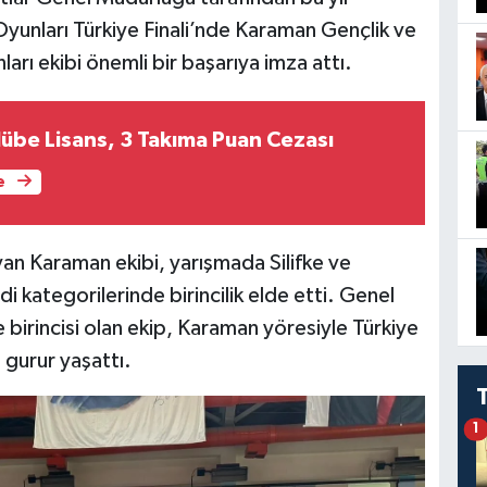
nları Türkiye Finali’nde Karaman Gençlik ve
rı ekibi önemli bir başarıya imza attı.
lübe Lisans, 3 Takıma Puan Cezası
e
an Karaman ekibi, yarışmada Silifke ve
 kategorilerinde birincilik elde etti. Genel
e birincisi olan ekip, Karaman yöresiyle Türkiye
gurur yaşattı.
1