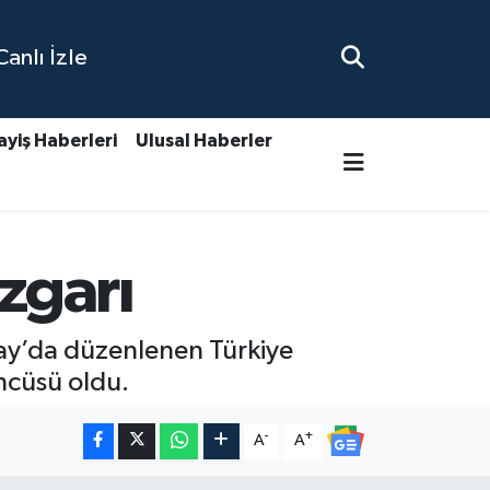
nlı İzle
ayiş Haberleri
Ulusal Haberler
zgarı
ay’da düzenlenen Türkiye
üncüsü oldu.
-
+
A
A