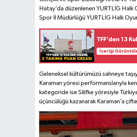
Hatay’da düzenlenen YURTLİG Halk Oyu
Spor İl Müdürlüğü YURTLİG Halk Oyunla
TFF’den 13 Ku
İçeriği Görüntül
Geleneksel kültürümüzü sahneye taşıy
Karaman yöresi performanslarıyla kendi
kategoride ise Silifke yöresiyle Türkiy
üçüncülüğü kazanarak Karaman’a çifte 