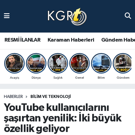
Karaman Haberleri
Gündem Haberleri
RESMİ İLANLAR
Karaman Haberleri
Gündem Habe
Güncel Haberler
Spor Haberleri
Asayiş
Dünya
Sağlık
Genel
Bilim
Gündem
Asayiş Haberleri
HABERLER
BILIM VE TEKNOLOJI
Ulusal Haberler
YouTube kullanıcılarını
Vefat Edenler
şaşırtan yenilik: İki büyük
özellik geliyor