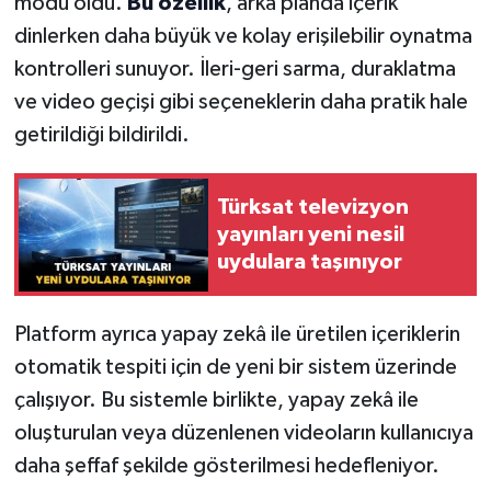
modu oldu.
Bu özellik
, arka planda içerik
dinlerken daha büyük ve kolay erişilebilir oynatma
kontrolleri sunuyor. İleri-geri sarma, duraklatma
ve video geçişi gibi seçeneklerin daha pratik hale
getirildiği bildirildi.
Türksat televizyon
yayınları yeni nesil
uydulara taşınıyor
Platform ayrıca yapay zekâ ile üretilen içeriklerin
otomatik tespiti için de yeni bir sistem üzerinde
çalışıyor. Bu sistemle birlikte, yapay zekâ ile
oluşturulan veya düzenlenen videoların kullanıcıya
daha şeffaf şekilde gösterilmesi hedefleniyor.