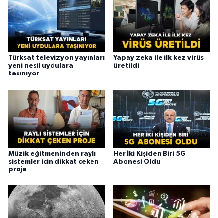
Türksat televizyon yayınları
Yapay zeka ile ilk kez virüs
yeni nesil uydulara
üretildi
taşınıyor
Müzik eğitmeninden raylı
Her İki Kişiden Biri 5G
sistemler için dikkat çeken
Abonesi Oldu
proje