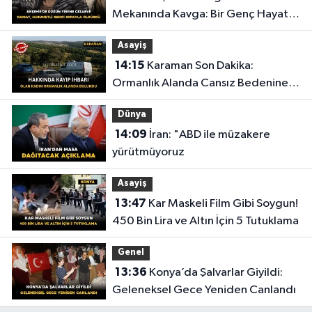
Mekanında Kavga: Bir Genç Hayatını
Kaybetti
Asayiş
14:15
Karaman Son Dakika:
Ormanlık Alanda Cansız Bedenine
Ulaşıldı
Dünya
14:09
İran: "ABD ile müzakere
yürütmüyoruz
Asayiş
13:47
Kar Maskeli Film Gibi Soygun!
450 Bin Lira ve Altın İçin 5 Tutuklama
Genel
13:36
Konya’da Şalvarlar Giyildi:
Geleneksel Gece Yeniden Canlandı