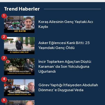
Trend Haberler
1
Koraş Ailesinin Genç Yaştaki Acı
Kaybı
2
Asker Eğlencesi Kanlı Bitti: 25
Yaşındaki Genç Öldü
3
İncir Toplarken Ağaçtan Düştü:
Karaman'da Son Yolculuğuna
Uğurlandı
4
Görev Yaptığı İtfaiyeden Abdullah
Dönmez'e Duygusal Veda
5