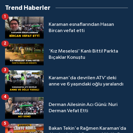
Trend Haberler
1
Karaman esnaflarından Hasan
Bircan vefat etti
2
'Kız Meselesi' Kanlı Bitti! Parkta
Bıçaklar Konuştu
3
Karaman'da devrilen ATV'deki
anne ve 6 yaşındaki oğlu yaralandı
4
Derman Ailesinin Acı Günü: Nuri
Derman Vefat Etti
5
Bakan Tekin'e Rağmen Karaman’da