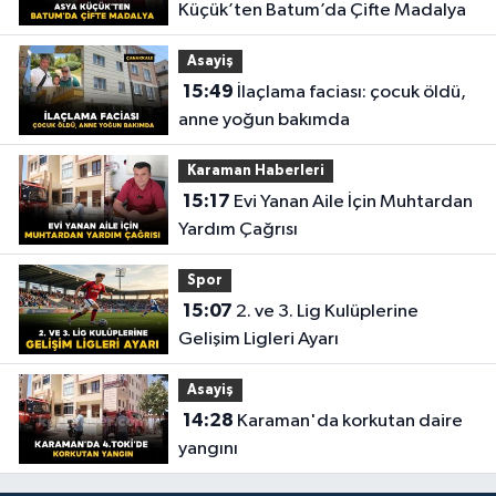
Küçük’ten Batum’da Çifte Madalya
Asayiş
15:49
İlaçlama faciası: çocuk öldü,
anne yoğun bakımda
Karaman Haberleri
15:17
Evi Yanan Aile İçin Muhtardan
Yardım Çağrısı
Spor
15:07
2. ve 3. Lig Kulüplerine
Gelişim Ligleri Ayarı
Asayiş
14:28
Karaman'da korkutan daire
yangını