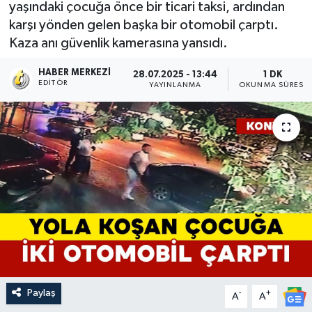
yaşındaki çocuğa önce bir ticari taksi, ardından
karşı yönden gelen başka bir otomobil çarptı.
Kaza anı güvenlik kamerasına yansıdı.
HABER MERKEZI
28.07.2025 - 13:44
1 DK
EDITÖR
YAYINLANMA
OKUNMA SÜRESI
Paylaş
-
+
A
A