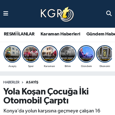
Karaman Haberleri
Gündem Haberleri
RESMİ İLANLAR
Karaman Haberleri
Gündem Habe
Güncel Haberler
Spor Haberleri
Asayiş
Spor
Karaman
Bilim
Gündem
Ekonomi
Asayiş Haberleri
HABERLER
ASAYIŞ
Ulusal Haberler
Yola Koşan Çocuğa İki
Vefat Edenler
Otomobil Çarptı
Konya’da yolun karşısına geçmeye çalışan 16