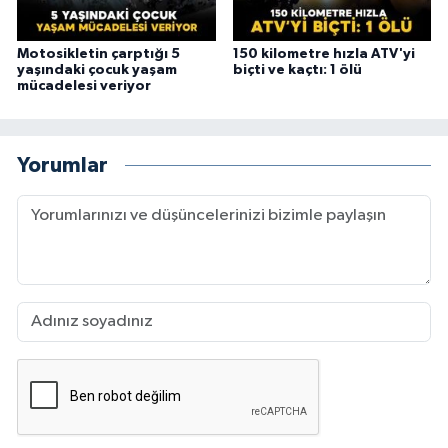
Motosikletin çarptığı 5
150 kilometre hızla ATV'yi
yaşındaki çocuk yaşam
biçti ve kaçtı: 1 ölü
mücadelesi veriyor
Yorumlar