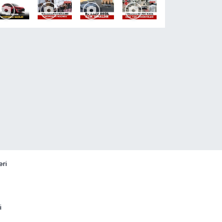
eri
i