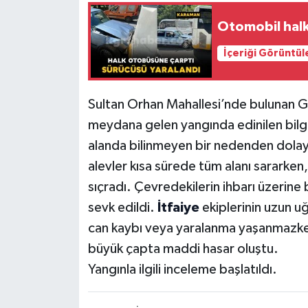
Otomobil halk
İçeriği Görüntül
Sultan Orhan Mahallesi’nde bulunan 
meydana gelen yangında edinilen bilgi
alanda bilinmeyen bir nedenden dolayı
alevler kısa sürede tüm alanı sararken
sıçradı. Çevredekilerin ihbarı üzerine 
sevk edildi.
İtfaiye
ekiplerinin uzun u
can kaybı veya yaralanma yaşanmazke
büyük çapta maddi hasar oluştu.
Yangınla ilgili inceleme başlatıldı.