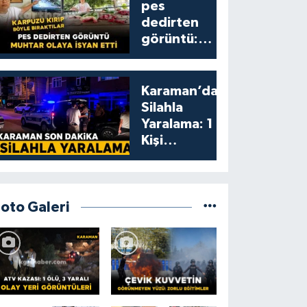
pes
dedirten
görüntü:
karpuzu
yumruklayıp
yediler,
Karaman’da
artıklarını
Silahla
kamelyada
Yaralama: 1
bıraktılar
Kişi
Yaralandı
Foto Galeri