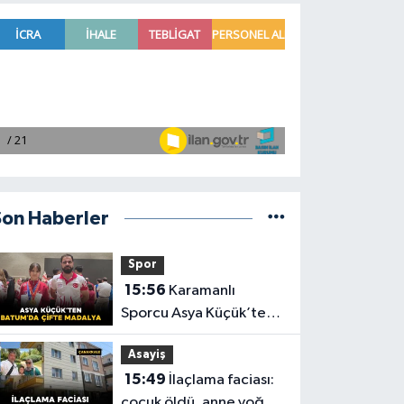
Son Haberler
Spor
15:56
Karamanlı
Sporcu Asya Küçük’ten
Batum’da Çifte Madalya
Asayiş
15:49
İlaçlama faciası:
çocuk öldü, anne yoğun