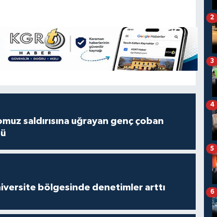
2
3
4
muz saldırısına uğrayan genç çoban
dü
5
versite bölgesinde denetimler arttı
6