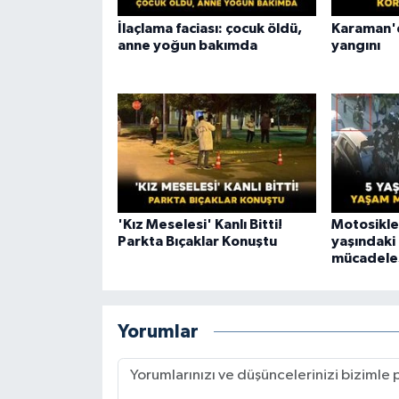
İlaçlama faciası: çocuk öldü,
Karaman'd
anne yoğun bakımda
yangını
'Kız Meselesi' Kanlı Bitti!
Motosiklet
Parkta Bıçaklar Konuştu
yaşındaki
mücadeles
Yorumlar