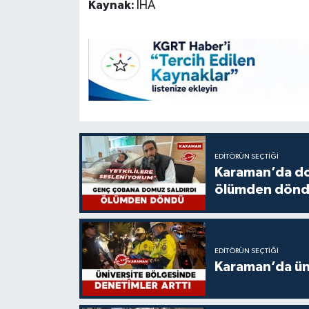
Kaynak:
İHA
EDITÖRÜN SEÇTIĞI
Karaman’da do
ölümden dön
EDITÖRÜN SEÇTIĞI
Karaman’da üni