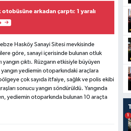
 otobüsüne arkadan çarptı: 1 yaralı
e
Gebze Hasköy Sanayi Sitesi mevkisinde
lere göre, sanayi içerisinde bulunan otluk
 yangın çıktı. Rüzgarın etkisiyle büyüyen
, yangın yediemin otoparkındaki araçlara
bölgeye çok sayıda itfaiye, sağlık ve polis ekibi
ğraşları sonucu yangın söndürüldü. Yangında
n, yediemin otoparkında bulunan 10 araçta
1