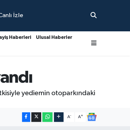
nlı İzle
ayiş Haberleri
Ulusal Haberler
yandı
etkisiyle yediemin otoparkındaki
-
+
A
A