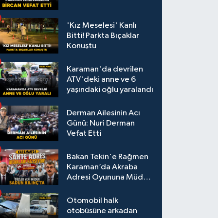
'Kız Meselesi' Kanlı
Bitti! Parkta Bıçaklar
Konuştu
Karaman'da devrilen
ATV'deki anne ve 6
yaşındaki oğlu yaralandı
Derman Ailesinin Acı
Günü: Nuri Derman
Vefat Etti
Bakan Tekin'e Rağmen
Karaman’da Akraba
Adresi Oyununa Müdür
Dur Diyecek mi?
Otomobil halk
otobüsüne arkadan