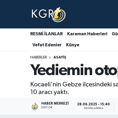
Karaman Haberleri
Gündem Haberleri
RESMİ İLANLAR
Karaman Haberleri
Gü
Vefat Edenler
Künye
Güncel Haberler
HABERLER
ASAYIŞ
Spor Haberleri
Yediemin oto
Asayiş Haberleri
Kocaeli’nin Gebze ilçesindeki s
Ulusal Haberler
10 aracı yaktı.
Vefat Edenler
HABER MERKEZI
28.06.2025 - 15:40
EDITÖR
YAYINLANMA