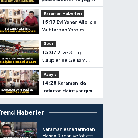
bakımda
Karaman Haberleri
15:17
Evi Yanan Aile İçin
Muhtardan Yardım
Çağrısı
Spor
15:07
2. ve 3. Lig
Kulüplerine Gelişim
Ligleri Ayarı
Asayiş
14:28
Karaman'da
korkutan daire yangını
Trend Haberler
Karaman esnaflarından
Hasan Bircan vefat etti