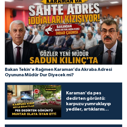
Bakan Tekin'e Rağmen Karaman’da Akraba Adresi
Oyununa Müdür Dur Diyecek mi?
Karaman'da pes
dedirten görüntü:
karpuzu yumruklayıp
yediler, artıklarını
kamelyada bıraktılar