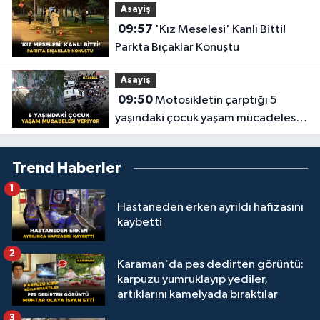
Asayiş
09:57
'Kız Meselesi' Kanlı Bitti!
Parkta Bıçaklar Konuştu
Asayiş
09:50
Motosikletin çarptığı 5
yaşındaki çocuk yaşam mücadelesi
veriyor
Trend Haberler
1
Hastaneden erken ayrıldı hafızasını
kaybetti
2
Karaman'da pes dedirten görüntü:
karpuzu yumruklayıp yediler,
artıklarını kamelyada bıraktılar
3