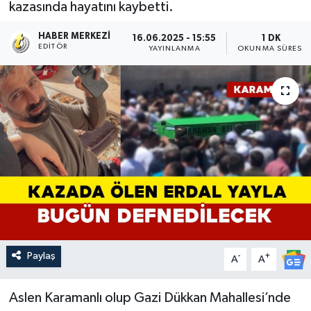
kazasında hayatını kaybetti.
HABER MERKEZI
16.06.2025 - 15:55
1 DK
EDITÖR
YAYINLANMA
OKUNMA SÜRESI
Paylaş
-
+
A
A
Aslen Karamanlı olup Gazi Dükkan Mahallesi’nde