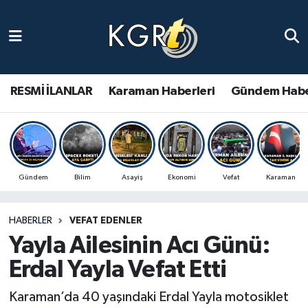
Karaman Haberleri
Gündem Haberleri
RESMİ İLANLAR
Karaman Haberleri
Gündem Habe
Güncel Haberler
Spor Haberleri
Gündem
Bilim
Asayiş
Ekonomi
Vefat
Karaman
Asayiş Haberleri
HABERLER
VEFAT EDENLER
Ulusal Haberler
Yayla Ailesinin Acı Günü:
Vefat Edenler
Erdal Yayla Vefat Etti
Karaman’da 40 yaşındaki Erdal Yayla motosiklet