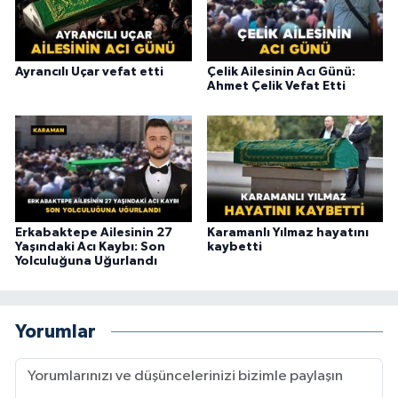
Ayrancılı Uçar vefat etti
Çelik Ailesinin Acı Günü:
Ahmet Çelik Vefat Etti
Erkabaktepe Ailesinin 27
Karamanlı Yılmaz hayatını
Yaşındaki Acı Kaybı: Son
kaybetti
Yolculuğuna Uğurlandı
Yorumlar