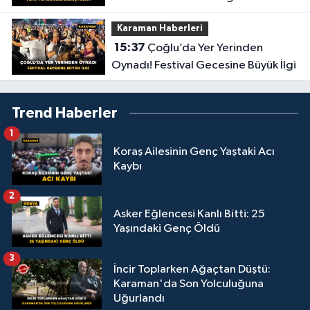
Buluştular
Karaman Haberleri
15:37
Çoğlu’da Yer Yerinden
Oynadı! Festival Gecesine Büyük İlgi
Trend Haberler
1
Koraş Ailesinin Genç Yaştaki Acı
Kaybı
2
Asker Eğlencesi Kanlı Bitti: 25
Yaşındaki Genç Öldü
3
İncir Toplarken Ağaçtan Düştü:
Karaman'da Son Yolculuğuna
Uğurlandı