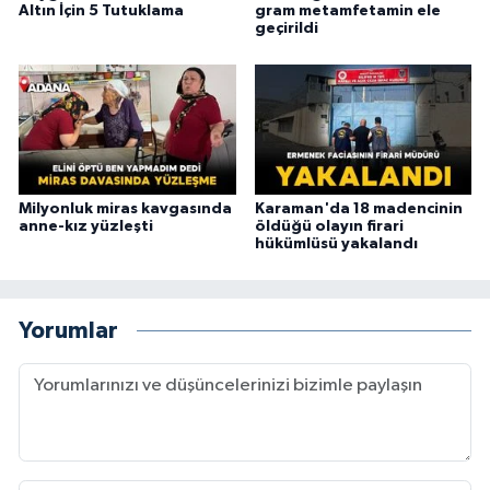
Altın İçin 5 Tutuklama
gram metamfetamin ele
geçirildi
Milyonluk miras kavgasında
Karaman'da 18 madencinin
anne-kız yüzleşti
öldüğü olayın firari
hükümlüsü yakalandı
Yorumlar