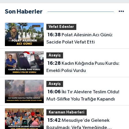
Son Haberler
Vefat Edenler
16:38
Polat Ailesinin Acı Günü:
Sacide Polat Vefat Etti
Asayiş
16:28
Kadın Kılığında Pusu Kurdu:
Emekli Polisi Vurdu
Asayiş
16:06
İki Tır Alevlere Teslim Oldu!
Mut-Silifke Yolu Trafiğe Kapandı
Karaman Haberleri
15:42
Mesudiye’de Gelenek
Bozulmadı: Vefa Yemeğinde