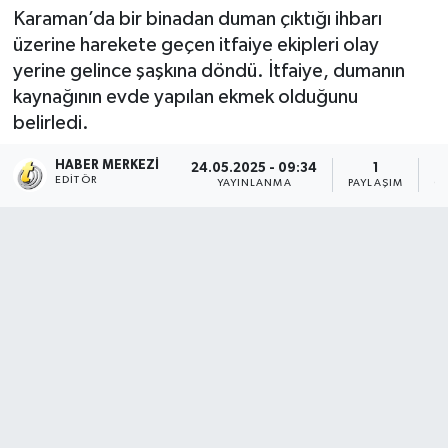
Karaman’da bir binadan duman çıktığı ihbarı
üzerine harekete geçen itfaiye ekipleri olay
yerine gelince şaşkına döndü. İtfaiye, dumanın
kaynağının evde yapılan ekmek olduğunu
belirledi.
HABER MERKEZI
24.05.2025 - 09:34
1
EDITÖR
YAYINLANMA
PAYLAŞIM
O