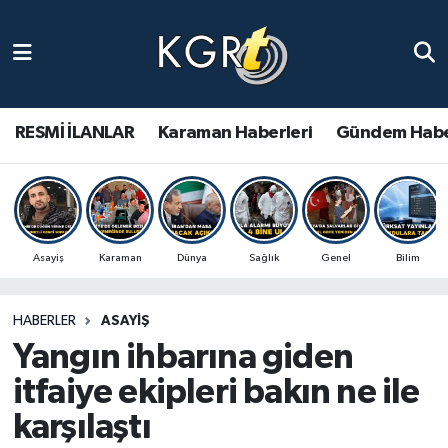
Karaman Haberleri
Gündem Haberleri
RESMİ İLANLAR
Karaman Haberleri
Gündem Habe
Güncel Haberler
Spor Haberleri
Asayiş
Karaman
Dünya
Sağlık
Genel
Bilim
Asayiş Haberleri
HABERLER
ASAYIŞ
Ulusal Haberler
Yangın ihbarına giden
Vefat Edenler
itfaiye ekipleri bakın ne ile
karşılaştı