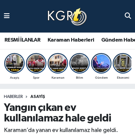
Karaman Haberleri
Gündem Haberleri
RESMİ İLANLAR
Karaman Haberleri
Gündem Habe
Güncel Haberler
Spor Haberleri
Asayiş
Spor
Karaman
Bilim
Gündem
Ekonomi
Asayiş Haberleri
HABERLER
ASAYIŞ
Ulusal Haberler
Yangın çıkan ev
Vefat Edenler
kullanılamaz hale geldi
Karaman’da yanan ev kullanılamaz hale geldi.