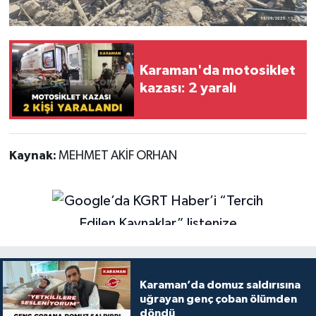
Karaman'da motosiklet
kazası: 2 yaralı
Kaynak:
MEHMET AKİF ORHAN
Karaman’da domuz saldırısına
uğrayan genç çoban ölümden
döndü