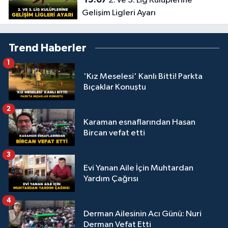
2. ve 3. Lig Kulüplerine
Gelişim Ligleri Ayarı
Trend Haberler
1
'Kız Meselesi' Kanlı Bitti! Parkta
Bıçaklar Konuştu
2
Karaman esnaflarından Hasan
Bircan vefat etti
3
Evi Yanan Aile İçin Muhtardan
Yardım Çağrısı
4
Derman Ailesinin Acı Günü: Nuri
Derman Vefat Etti