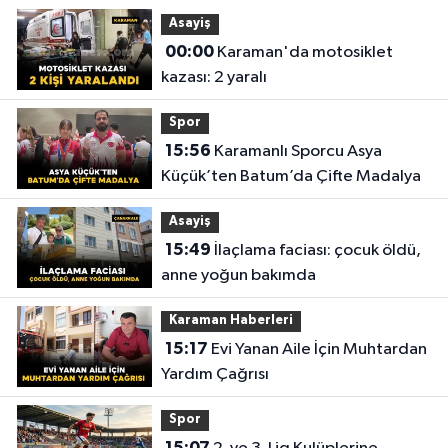
Asayiş
00:00
Karaman'da motosiklet
kazası: 2 yaralı
Spor
15:56
Karamanlı Sporcu Asya
Küçük’ten Batum’da Çifte Madalya
Asayiş
15:49
İlaçlama faciası: çocuk öldü,
anne yoğun bakımda
Karaman Haberleri
15:17
Evi Yanan Aile İçin Muhtardan
Yardım Çağrısı
Spor
15:07