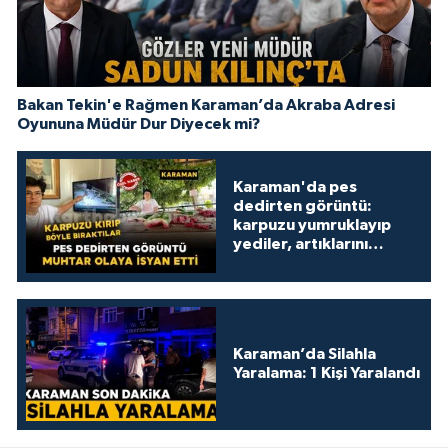
Bakan Tekin'e Rağmen Karaman’da Akraba Adresi
Oyununa Müdür Dur Diyecek mi?
Karaman'da pes
dedirten görüntü:
karpuzu yumruklayıp
yediler, artıklarını
kamelyada bıraktılar
Karaman’da Silahla
Yaralama: 1 Kişi Yaralandı