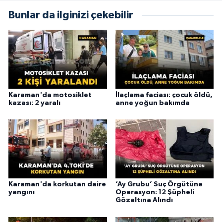
Bunlar da ilginizi çekebilir
Karaman'da motosiklet
İlaçlama faciası: çocuk öldü,
kazası: 2 yaralı
anne yoğun bakımda
Karaman'da korkutan daire
‘Ay Grubu’ Suç Örgütüne
yangını
Operasyon: 12 Şüpheli
Gözaltına Alındı