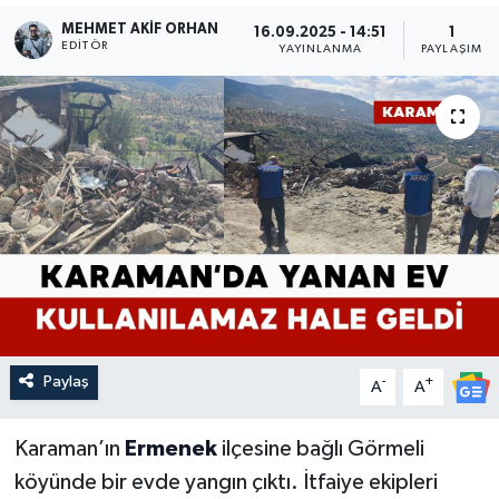
MEHMET AKIF ORHAN
16.09.2025 - 14:51
1
EDITÖR
YAYINLANMA
PAYLAŞIM
Paylaş
-
+
A
A
Karaman’ın
Ermenek
ilçesine bağlı Görmeli
köyünde bir evde yangın çıktı. İtfaiye ekipleri