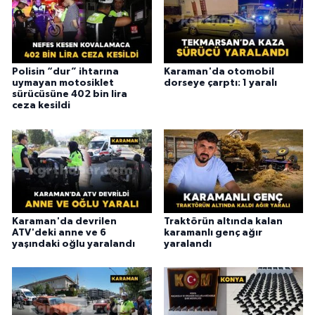
Polisin “dur” ihtarına
Karaman'da otomobil
uymayan motosiklet
dorseye çarptı: 1 yaralı
sürücüsüne 402 bin lira
ceza kesildi
Karaman'da devrilen
Traktörün altında kalan
ATV'deki anne ve 6
karamanlı genç ağır
yaşındaki oğlu yaralandı
yaralandı