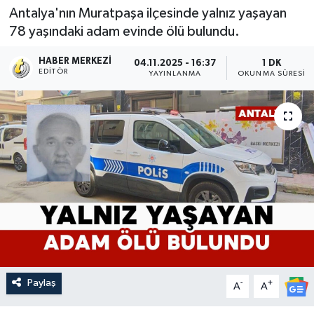
Antalya'nın Muratpaşa ilçesinde yalnız yaşayan
78 yaşındaki adam evinde ölü bulundu.
HABER MERKEZI
04.11.2025 - 16:37
1 DK
EDITÖR
YAYINLANMA
OKUNMA SÜRESI
Paylaş
-
+
A
A