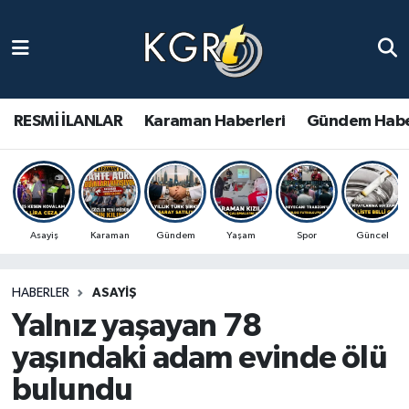
Karaman Haberleri
Gündem Haberleri
RESMİ İLANLAR
Karaman Haberleri
Gündem Habe
Güncel Haberler
Spor Haberleri
Asayiş
Karaman
Gündem
Yaşam
Spor
Güncel
Asayiş Haberleri
HABERLER
ASAYIŞ
Ulusal Haberler
Yalnız yaşayan 78
Vefat Edenler
yaşındaki adam evinde ölü
bulundu