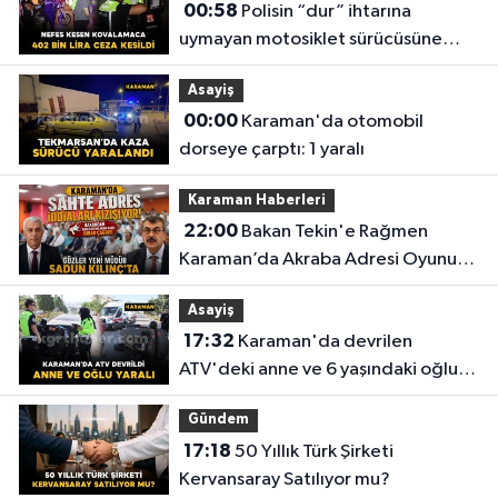
00:58
Polisin “dur” ihtarına
uymayan motosiklet sürücüsüne
402 bin lira ceza kesildi
Asayiş
00:00
Karaman'da otomobil
dorseye çarptı: 1 yaralı
Karaman Haberleri
22:00
Bakan Tekin'e Rağmen
Karaman’da Akraba Adresi Oyununa
Müdür Dur Diyecek mi?
Asayiş
17:32
Karaman'da devrilen
ATV'deki anne ve 6 yaşındaki oğlu
yaralandı
Gündem
17:18
50 Yıllık Türk Şirketi
Kervansaray Satılıyor mu?