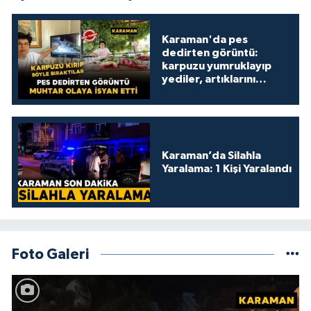
Karaman'da pes
dedirten görüntü:
karpuzu yumruklayıp
yediler, artıklarını
kamelyada bıraktılar
Karaman’da Silahla
Yaralama: 1 Kişi Yaralandı
Foto Galeri