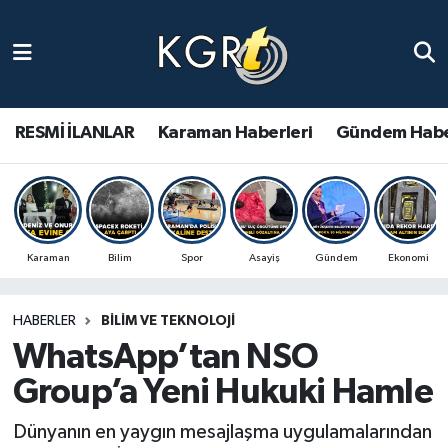
Karaman Haberleri
Gündem Haberleri
RESMİ İLANLAR
Karaman Haberleri
Gündem Habe
Güncel Haberler
Spor Haberleri
Karaman
Bilim
Spor
Asayiş
Gündem
Ekonomi
Asayiş Haberleri
HABERLER
BILIM VE TEKNOLOJI
Ulusal Haberler
WhatsApp’tan NSO
Vefat Edenler
Group’a Yeni Hukuki Hamle
Dünyanın en yaygın mesajlaşma uygulamalarından