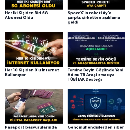
Her İki Kişiden Biri 5G
SpaceX’in roketi Ay’a
Abonesi Oldu
çarptı: şirketten açıklama
geldi
Her 10 Kişiden 9’u İnternet
Tersine Beyin Göçünde Yeni
Kullanıyor
Adım: 75 Araştırmacıya
TÜBİTAK Desteği
Pasaport başvurularında
Genç mühendislerden siber