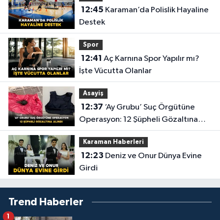
12:45
Karaman’da Polislik Hayaline
Destek
Spor
12:41
Aç Karnına Spor Yapılır mı?
İşte Vücutta Olanlar
Asayiş
12:37
‘Ay Grubu’ Suç Örgütüne
Operasyon: 12 Şüpheli Gözaltına
Alındı
Karaman Haberleri
12:23
Deniz ve Onur Dünya Evine
Girdi
Trend Haberler
1