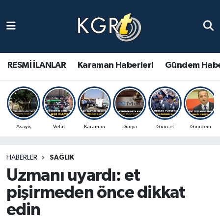
Karaman Haberleri
Gündem Haberleri
RESMİ İLANLAR
Karaman Haberleri
Gündem Habe
Güncel Haberler
Spor Haberleri
Asayiş
Vefat
Karaman
Dünya
Güncel
Gündem
Asayiş Haberleri
HABERLER
SAĞLIK
Ulusal Haberler
Uzmanı uyardı: et
Vefat Edenler
pişirmeden önce dikkat
edin