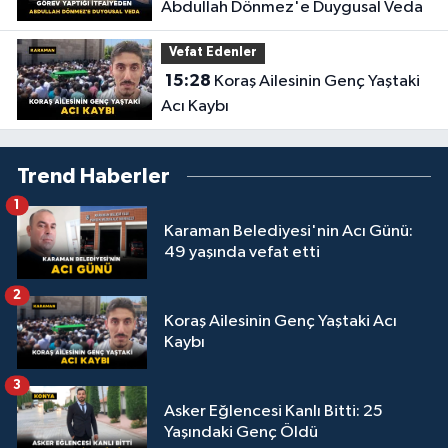
Abdullah Dönmez'e Duygusal Veda
Vefat Edenler
15:28
Koraş Ailesinin Genç Yaştaki
Acı Kaybı
Trend Haberler
1
Karaman Belediyesi'nin Acı Günü:
49 yaşında vefat etti
2
Koraş Ailesinin Genç Yaştaki Acı
Kaybı
3
Asker Eğlencesi Kanlı Bitti: 25
Yaşındaki Genç Öldü