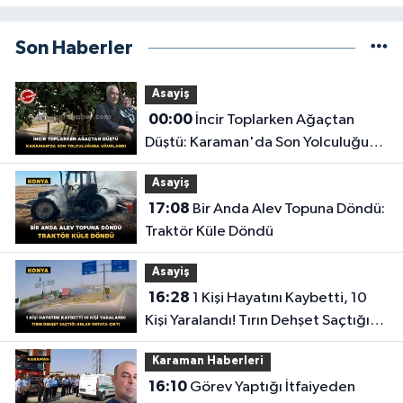
Son Haberler
Asayiş
00:00
İncir Toplarken Ağaçtan
Düştü: Karaman'da Son Yolculuğuna
Uğurlandı
Asayiş
17:08
Bir Anda Alev Topuna Döndü:
Traktör Küle Döndü
Asayiş
16:28
1 Kişi Hayatını Kaybetti, 10
Kişi Yaralandı! Tırın Dehşet Saçtığı
Anlar Ortaya Çıktı
Karaman Haberleri
16:10
Görev Yaptığı İtfaiyeden