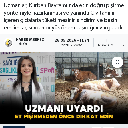
Uzmanlar, Kurban Bayramı'nda etin doğru pişirme
yöntemiyle hazırlanması ve yanında C vitamini
içeren gıdalarla tüketilmesinin sindirim ve besin
emilimi açısından büyük önem taşıdığını vurguladı.
HABER MERKEZI
26.05.2026 - 11:34
1
EDITÖR
YAYINLANMA
PAYLAŞIM
OK