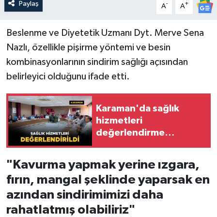
Paylaş
-
+
A
A
Beslenme ve Diyetetik Uzmanı Dyt. Merve Sena
Nazlı, özellikle pişirme yöntemi ve besin
kombinasyonlarının sindirim sağlığı açısından
belirleyici olduğunu ifade etti.
Karaman'da sağlık
hizmetleri
değerlendirme
toplantısı yapıldı
"Kavurma yapmak yerine ızgara,
fırın, mangal şeklinde yaparsak en
azından sindirimimizi daha
rahatlatmış olabiliriz"