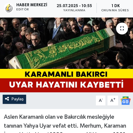
HABER MERKEZI
25.07.2025 - 10:55
1 DK
EDITÖR
YAYINLANMA
OKUNMA SÜRESI
Paylaş
-
+
A
A
Aslen Karamanlı olan ve Bakırcılık mesleğiyle
tanınan Yahya Uyar vefat etti. Merhum, Karaman