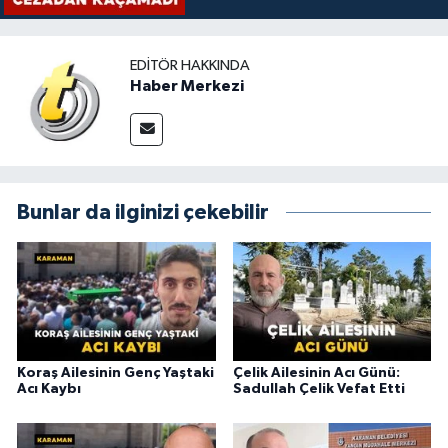
EDITÖR HAKKINDA
Haber Merkezi
Bunlar da ilginizi çekebilir
Koraş Ailesinin Genç Yaştaki
Çelik Ailesinin Acı Günü:
Acı Kaybı
Sadullah Çelik Vefat Etti