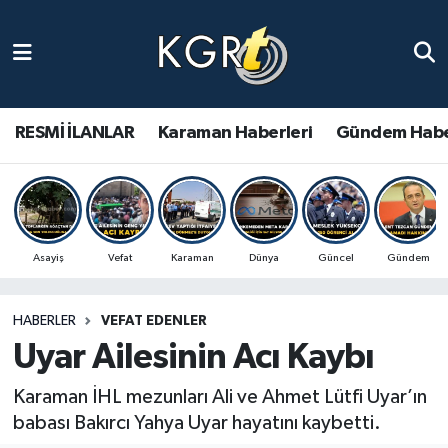
Karaman Haberleri
Gündem Haberleri
RESMİ İLANLAR
Karaman Haberleri
Gündem Habe
Güncel Haberler
Spor Haberleri
Asayiş
Vefat
Karaman
Dünya
Güncel
Gündem
Asayiş Haberleri
HABERLER
VEFAT EDENLER
Ulusal Haberler
Uyar Ailesinin Acı Kaybı
Vefat Edenler
Karaman İHL mezunları Ali ve Ahmet Lütfi Uyar’ın
babası Bakırcı Yahya Uyar hayatını kaybetti.