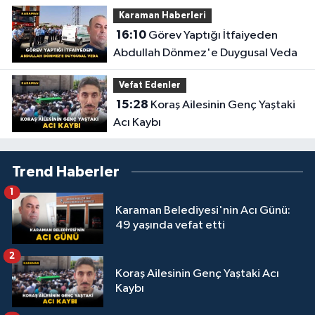
Anlar Ortaya Çıktı
Karaman Haberleri
16:10
Görev Yaptığı İtfaiyeden
Abdullah Dönmez'e Duygusal Veda
Vefat Edenler
15:28
Koraş Ailesinin Genç Yaştaki
Acı Kaybı
Trend Haberler
1
Karaman Belediyesi'nin Acı Günü:
49 yaşında vefat etti
2
Koraş Ailesinin Genç Yaştaki Acı
Kaybı