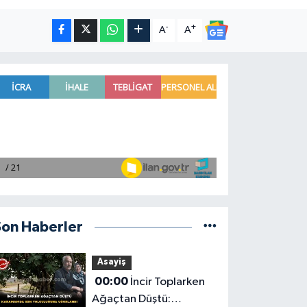
-
+
A
A
Son Haberler
Asayiş
00:00
İncir Toplarken
Ağaçtan Düştü: