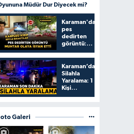
Oyununa Müdür Dur Diyecek mi?
Karaman'da
pes
dedirten
görüntü:
karpuzu
yumruklayıp
yediler,
Karaman’da
artıklarını
Silahla
kamelyada
Yaralama: 1
bıraktılar
Kişi
Yaralandı
Foto Galeri