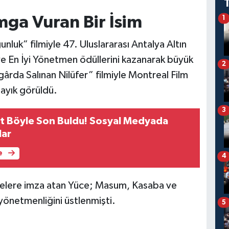
ga Vuran Bir İsim
1
uk” filmiyle 47. Uluslararası Antalya Altın
 ve En İyi Yönetmen ödüllerini kazanarak büyük
2
ârda Salınan Nilüfer” filmiyle Montreal Film
layık görüldü.
3
ret Böyle Son Buldu! Sosyal Medyada
lar
e
4
jelere imza atan Yüce; Masum, Kasaba ve
 yönetmenliğini üstlenmişti.
5