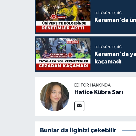
EDITÖRÜN SEÇTIĞI
Karaman’da üni
EDITÖRÜN SEÇTIĞI
Karaman'da ya
kaçamadı
EDITÖR HAKKINDA
Hatice Kübra Sarı
Bunlar da ilginizi çekebilir