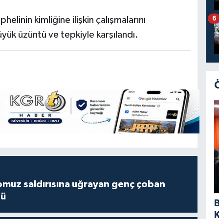
helinin kimliğine ilişkin çalışmalarını
6
yük üzüntü ve tepkiyle karşılandı.
muz saldırısına uğrayan genç çoban
dü