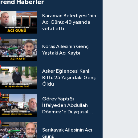
Trend Haberler
Karaman Belediyesi'nin
Acı Günü: 49 yaşında
vefat etti
Koraş Ailesinin Genç
Yaştaki Acı Kaybı
Asker Eğlencesi Kanlı
Bitti: 25 Yaşındaki Genç
Öldü
Görev Yaptığı
İtfaiyeden Abdullah
Dönmez'e Duygusal
Veda
Sarıkavak Ailesinin Acı
Günü