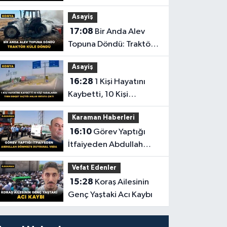
Karaman'da Son
Asayiş
Yolculuğuna Uğurlandı
17:08
Bir Anda Alev
Topuna Döndü: Traktör
Küle Döndü
Asayiş
16:28
1 Kişi Hayatını
Kaybetti, 10 Kişi
Yaralandı! Tırın Dehşet
Karaman Haberleri
Saçtığı Anlar Ortaya
16:10
Görev Yaptığı
Çıktı
İtfaiyeden Abdullah
Dönmez'e Duygusal
Vefat Edenler
Veda
15:28
Koraş Ailesinin
Genç Yaştaki Acı Kaybı