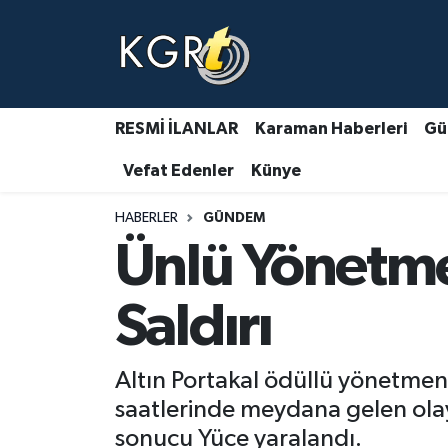
Karaman Haberleri
Gündem Haberleri
RESMİ İLANLAR
Karaman Haberleri
Gü
Vefat Edenler
Künye
Güncel Haberler
HABERLER
GÜNDEM
Spor Haberleri
Ünlü Yönetmen
Asayiş Haberleri
Saldırı
Ulusal Haberler
Altın Portakal ödüllü yönetmen S
Vefat Edenler
saatlerinde meydana gelen olayd
sonucu Yüce yaralandı.