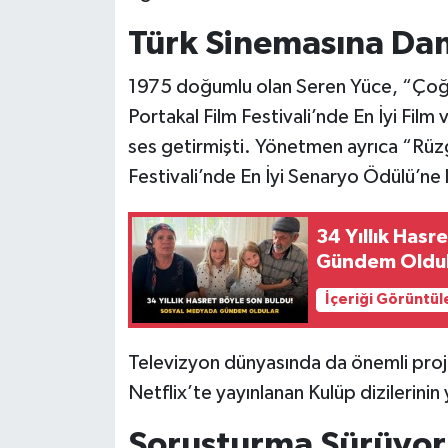
Türk Sinemasına Dam
1975 doğumlu olan Seren Yüce, “Çoğunl
Portakal Film Festivali’nde En İyi Film
ses getirmişti. Yönetmen ayrıca “Rüzg
Festivali’nde En İyi Senaryo Ödülü’ne 
34 Yıllık Has
Gündem Oldu
İçeriği Görüntül
Televizyon dünyasında da önemli pro
Netflix’te yayınlanan Kulüp dizilerinin
Soruşturma Sürüyor