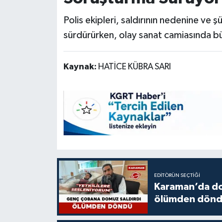
Polis ekipleri, saldırının nedenine ve şüp
sürdürürken, olay sanat camiasında bü
Kaynak:
HATİCE KÜBRA SARI
EDITÖRÜN SEÇTIĞI
Karaman’da do
ölümden dön