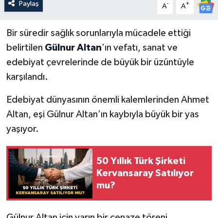
Paylaş
-
+
A
A
Bir süredir sağlık sorunlarıyla mücadele ettiği
belirtilen
Gülnur Altan
’ın vefatı, sanat ve
edebiyat çevrelerinde de büyük bir üzüntüyle
karşılandı.
Edebiyat dünyasının önemli kalemlerinden Ahmet
Altan, eşi Gülnur Altan’ın kaybıyla büyük bir yas
yaşıyor.
50 Yıllık Türk Şirketi
Kervansaray Satılıyor
mu?
Gülnur Altan için yarın bir cenaze töreni