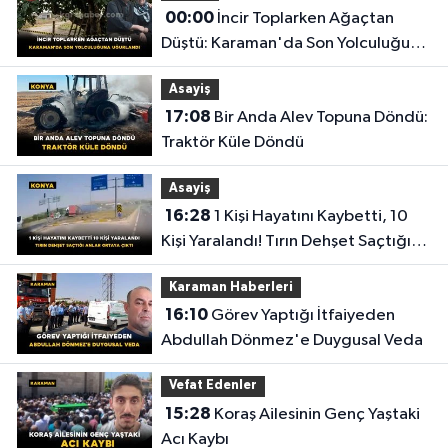
00:00
İncir Toplarken Ağaçtan
Düştü: Karaman'da Son Yolculuğuna
Uğurlandı
Asayiş
17:08
Bir Anda Alev Topuna Döndü:
Traktör Küle Döndü
Asayiş
16:28
1 Kişi Hayatını Kaybetti, 10
Kişi Yaralandı! Tırın Dehşet Saçtığı
Anlar Ortaya Çıktı
Karaman Haberleri
16:10
Görev Yaptığı İtfaiyeden
Abdullah Dönmez'e Duygusal Veda
Vefat Edenler
15:28
Koraş Ailesinin Genç Yaştaki
Acı Kaybı