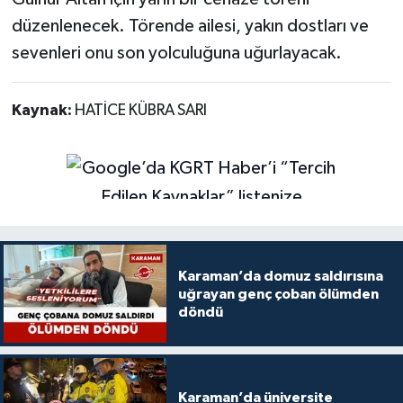
düzenlenecek. Törende ailesi, yakın dostları ve
sevenleri onu son yolculuğuna uğurlayacak.
Kaynak:
HATİCE KÜBRA SARI
Karaman’da domuz saldırısına
uğrayan genç çoban ölümden
döndü
Karaman’da üniversite