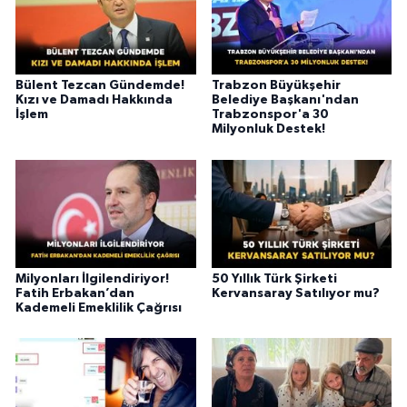
Bülent Tezcan Gündemde!
Trabzon Büyükşehir
Kızı ve Damadı Hakkında
Belediye Başkanı'ndan
İşlem
Trabzonspor'a 30
Milyonluk Destek!
Milyonları İlgilendiriyor!
50 Yıllık Türk Şirketi
Fatih Erbakan’dan
Kervansaray Satılıyor mu?
Kademeli Emeklilik Çağrısı