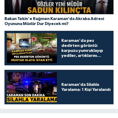
Bakan Tekin'e Rağmen Karaman’da Akraba Adresi
Oyununa Müdür Dur Diyecek mi?
Karaman'da pes
dedirten görüntü:
karpuzu yumruklayıp
yediler, artıklarını
kamelyada bıraktılar
Karaman’da Silahla
Yaralama: 1 Kişi Yaralandı