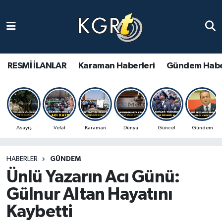
Karaman Haberleri
Gündem Haberleri
RESMİ İLANLAR
Karaman Haberleri
Gündem Habe
Güncel Haberler
Spor Haberleri
Asayiş
Vefat
Karaman
Dünya
Güncel
Gündem
Asayiş Haberleri
HABERLER
GÜNDEM
Ulusal Haberler
Ünlü Yazarın Acı Günü:
Vefat Edenler
Gülnur Altan Hayatını
Kaybetti