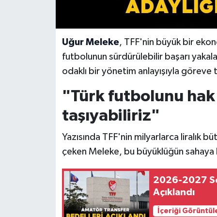
Uğur Meleke
, TFF'nin büyük bir eko
futbolunun sürdürülebilir başarı yakala
odaklı bir yönetim anlayışıyla göreve t
"Türk futbolunu hak
taşıyabiliriz"
Yazısında TFF'nin milyarlarca liralık 
çeken Meleke, bu büyüklüğün sahaya b
2026-2027 Se
Açıklandı
İçeriği Görüntül