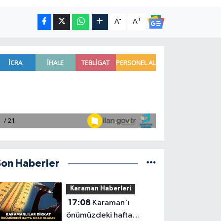
-
+
A
A
Son Haberler
Karaman Haberleri
17:08
Karaman'ı
önümüzdeki hafta