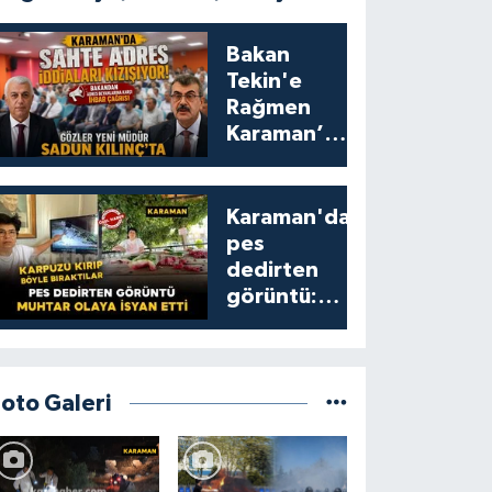
Bakan
Tekin'e
Rağmen
Karaman’da
Akraba
Adresi
Oyununa
Karaman'da
Müdür Dur
pes
Diyecek mi?
dedirten
görüntü:
karpuzu
yumruklayıp
yediler,
artıklarını
Foto Galeri
kamelyada
bıraktılar