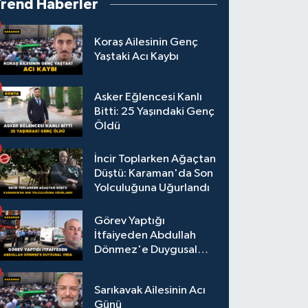
Trend Haberler
Koraş Ailesinin Genç
Yaştaki Acı Kaybı
Asker Eğlencesi Kanlı
Bitti: 25 Yaşındaki Genç
Öldü
İncir Toplarken Ağaçtan
Düştü: Karaman'da Son
Yolculuğuna Uğurlandı
Görev Yaptığı
İtfaiyeden Abdullah
Dönmez'e Duygusal
Veda
Sarıkavak Ailesinin Acı
Günü