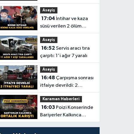
sıcaklıklar esir aldı
Asayiş
17:04
İntihar ve kaza
süsü verilen 2 ölüm
aydınlatıldı
Asayiş
16:52
Servis aracı tıra
çarptı: 1'i ağır 7 yaralı
Asayiş
16:48
Çarpışma sonrası
itfaiye devrildi: 2
itfaiyeci yaralı
Karaman Haberleri
16:03
Poizi Konserinde
Bariyerler Kalkınca
Ortalık Karıştı