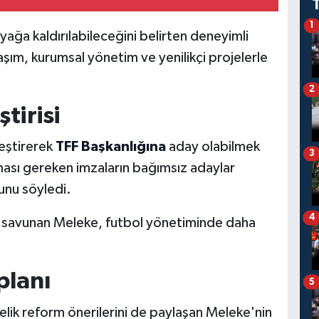
1
yağa kaldırılabileceğini belirten deneyimli
aşım, kurumsal yönetim ve yenilikçi projelerle
2
tirisi
eştirerek
TFF Başkanlığına
aday olabilmek
3
ması gereken imzaların bağımsız adaylar
unu söyledi.
4
i savunan Meleke, futbol yönetiminde daha
planı
5
nelik reform önerilerini de paylaşan Meleke'nin