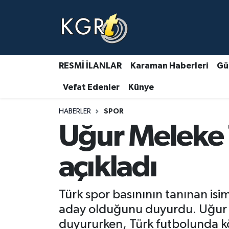
Karaman Haberleri
Gündem Haberleri
RESMİ İLANLAR
Karaman Haberleri
Gü
Vefat Edenler
Künye
Güncel Haberler
HABERLER
SPOR
Spor Haberleri
Uğur Meleke 
Asayiş Haberleri
açıkladı
Ulusal Haberler
Türk spor basınının tanınan is
Vefat Edenler
aday olduğunu duyurdu. Uğur M
duyururken, Türk futbolunda kökl