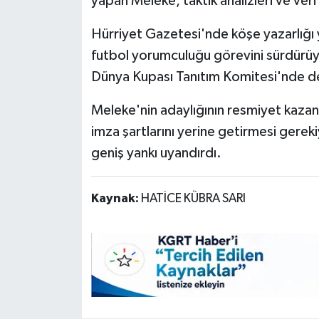
yapan Meleke, taktik analizleri ve veri
Hürriyet Gazetesi'nde köşe yazarlığı
futbol yorumculuğu görevini sürdürüyo
Dünya Kupası Tanıtım Komitesi'nde de
Meleke'nin adaylığının resmiyet kazan
imza şartlarını yerine getirmesi gere
geniş yankı uyandırdı.
Kaynak:
HATİCE KÜBRA SARI