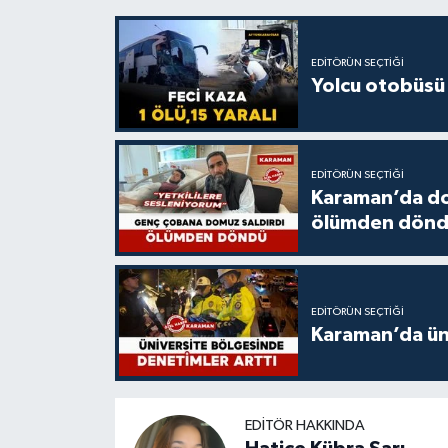
EDITÖRÜN SEÇTIĞI
Yolcu otobüsü 
EDITÖRÜN SEÇTIĞI
Karaman’da do
ölümden dön
EDITÖRÜN SEÇTIĞI
Karaman’da üni
EDITÖR HAKKINDA