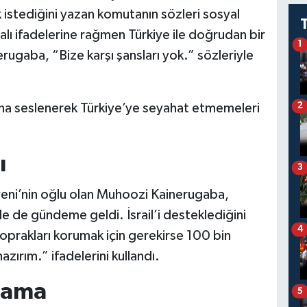
k
istediğini yazan komutanın sözleri sosyal
lı ifadelerine rağmen Türkiye ile doğrudan bir
1
rugaba, “Bize karşı şansları yok.” sözleriyle
2
na seslenerek Türkiye’ye seyahat etmemeleri
ı
3
ni’nin oğlu olan Muhoozi Kainerugaba,
le de gündeme geldi. İsrail’i desteklediğini
4
oprakları korumak için gerekirse 100 bin
zırım.” ifadelerini kullandı.
klama
5