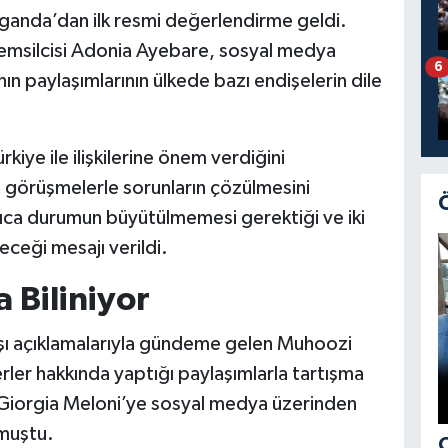
Uganda’dan ilk resmi değerlendirme geldi.
Temsilcisi Adonia Ayebare, sosyal medya
6
n paylaşımlarının ülkede bazı endişelerin dile
iye ile ilişkilerine önem verdiğini
tli görüşmelerle sorunların çözülmesini
rıca durumun büyütülmemesi gerektiği ve iki
leceği mesajı verildi.
a Biliniyor
dışı açıklamalarıyla gündeme gelen Muhoozi
rler hakkında yaptığı paylaşımlarla tartışma
ı Giorgia Meloni’ye sosyal medya üzerinden
lmuştu.
Ç