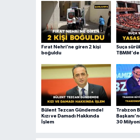
Fırat Nehri’ne giren 2 kişi
Suça sürü
boğuldu
TBMM’de k
Bülent Tezcan Gündemde!
Trabzon B
Kızı ve Damadı Hakkında
Başkanı'n
İşlem
30 Milyon