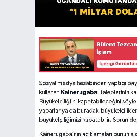
Bülent Tezca
İşlem
İçeriği Görüntül
Sosyal medya hesabından yaptığı payla
kullanan
Kainerugaba
, taleplerinin 
Büyükelçiliği’ni kapatabileceğini sö
yaparlar ya da buradaki büyükelçilikler
büyükelçiliğimizi kapatabilir. Sorun değ
Kainerugaba’nın açıklamaları bununla d