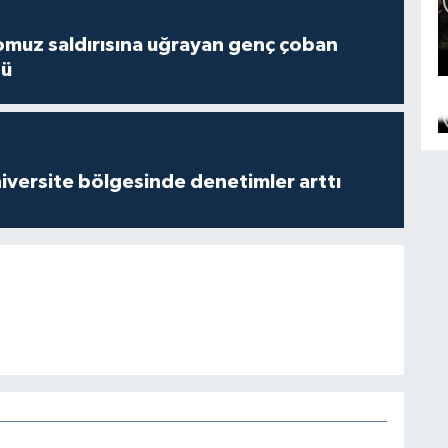
muz saldırısına uğrayan genç çoban
dü
versite bölgesinde denetimler arttı