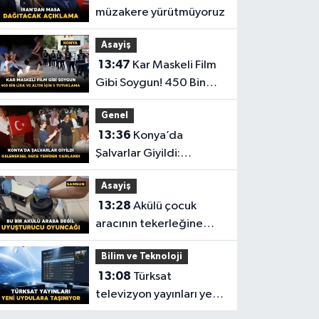
müzakere yürütmüyoruz
Asayiş
13:47
Kar Maskeli Film
Gibi Soygun! 450 Bin
Lira ve Altın İçin 5
Genel
Tutuklama
13:36
Konya’da
Şalvarlar Giyildi:
Geleneksel Gece
Asayiş
Yeniden Canlandı
13:28
Akülü çocuk
aracının tekerleğine
zulalanmış 705 gram
Bilim ve Teknoloji
metamfetamin ele
13:08
Türksat
geçirildi
televizyon yayınları yeni
nesil uydulara taşınıyor