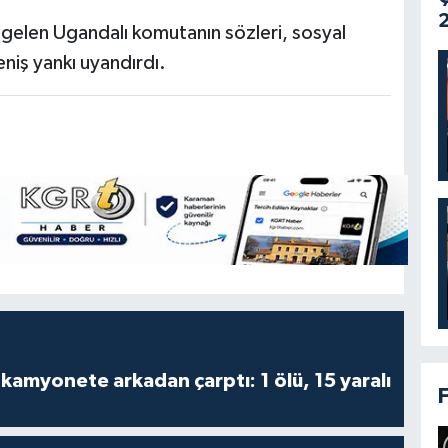
2
gelen Ugandalı komutanın sözleri, sosyal
iş yankı uyandırdı.
kamyonete arkadan çarptı: 1 ölü, 15 yaralı