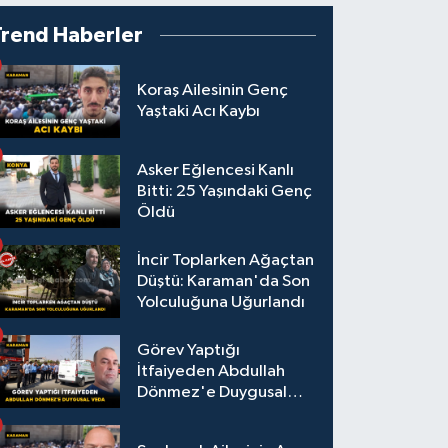
Trend Haberler
Koraş Ailesinin Genç
Yaştaki Acı Kaybı
Asker Eğlencesi Kanlı
Bitti: 25 Yaşındaki Genç
Öldü
İncir Toplarken Ağaçtan
Düştü: Karaman'da Son
Yolculuğuna Uğurlandı
Görev Yaptığı
İtfaiyeden Abdullah
Dönmez'e Duygusal
Veda