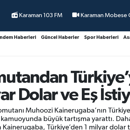
Karaman 103 FM
Karaman Mobese Ca
ndem Haberleri
Güncel Haberler
Spor Haberleri
As
utandan Türkiye’
yar Dolar ve Eş İst
mutanı Muhoozi Kainerugaba’nın Türkiye 
 kamuoyunda büyük tartışma yarattı. Daha 
Kainerugaba, Türkiye’den 1 milyar dolar ta