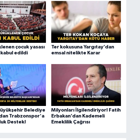
klenen çocuk yasası
Ter kokusuna Yargıtay’dan
abul edildi
emsal nitelikte Karar
üyükşehir Belediye
Milyonları İlgilendiriyor! Fatih
dan Trabzonspor'a
Erbakan’dan Kademeli
luk Destek!
Emeklilik Çağrısı