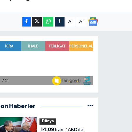
-
+
A
A
Son Haberler
Dünya
14:09
İran: "ABD ile