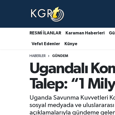
Karaman Haberleri
Gündem Haberleri
RESMİ İLANLAR
Karaman Haberleri
Gü
Vefat Edenler
Künye
Güncel Haberler
HABERLER
GÜNDEM
Spor Haberleri
Ugandalı Kom
Asayiş Haberleri
Talep: “1 Mil
Ulusal Haberler
Uganda Savunma Kuvvetleri Ko
Vefat Edenler
sosyal medyada ve uluslararası
açıklamalarıyla gündeme gelen 