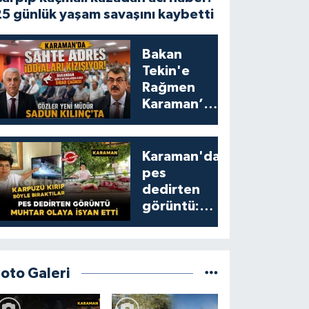
5 günlük yaşam savaşını kaybetti
Bakan
Tekin'e
Rağmen
Karaman’da
Akraba
Adresi
Oyununa
Karaman'da
Müdür Dur
pes
Diyecek mi?
dedirten
görüntü:
karpuzu
yumruklayıp
yediler,
artıklarını
Foto Galeri
kamelyada
bıraktılar