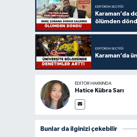
EDITÖRÜN SEÇTIĞI
Karaman’da do
ölümden dön
EDITÖRÜN SEÇTIĞI
Karaman’da üni
EDITÖR HAKKINDA
Hatice Kübra Sarı
Bunlar da ilginizi çekebilir