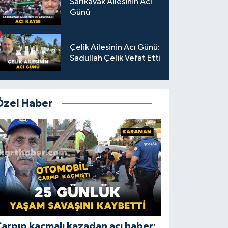
Sarıkavak Ailesinin Acı
Günü
Çelik Ailesinin Acı Günü:
Sadullah Çelik Vefat Etti
Özel Haber
arpıp kaçmalı kazadan acı haber: