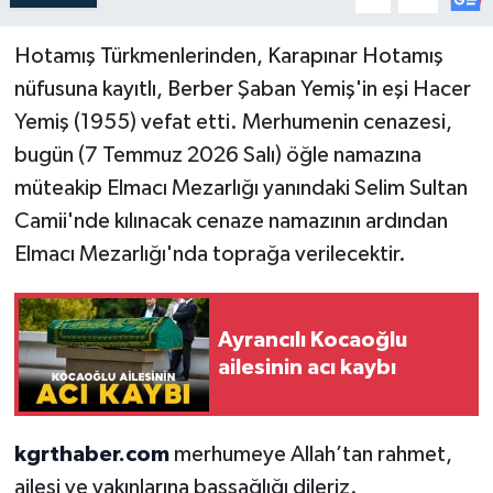
Hotamış Türkmenlerinden, Karapınar Hotamış
nüfusuna kayıtlı, Berber Şaban Yemiş'in eşi Hacer
Yemiş (1955) vefat etti. Merhumenin cenazesi,
bugün (7 Temmuz 2026 Salı) öğle namazına
müteakip Elmacı Mezarlığı yanındaki Selim Sultan
Camii'nde kılınacak cenaze namazının ardından
Elmacı Mezarlığı'nda toprağa verilecektir.
Ayrancılı Kocaoğlu
ailesinin acı kaybı
kgrthaber.com
merhumeye Allah’tan rahmet,
ailesi ve yakınlarına başsağlığı dileriz.