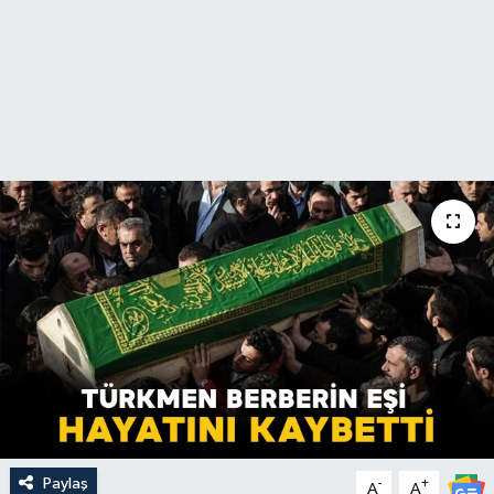
Paylaş
-
+
A
A