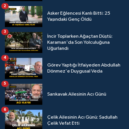
2
Asker Eğlencesi Kanlı Bitti: 25
Yaşındaki Genç Öldü
3
İncir Toplarken Ağaçtan Düştü:
Karaman'da Son Yolculuğuna
Uğurlandı
4
Görev Yaptığı İtfaiyeden Abdullah
Dönmez'e Duygusal Veda
5
Sarıkavak Ailesinin Acı Günü
6
Çelik Ailesinin Acı Günü: Sadullah
Çelik Vefat Etti