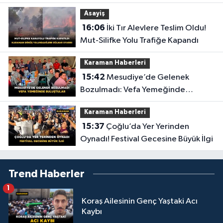
Asayiş
16:06
İki Tır Alevlere Teslim Oldu!
Mut-Silifke Yolu Trafiğe Kapandı
Karaman Haberleri
15:42
Mesudiye’de Gelenek
Bozulmadı: Vefa Yemeğinde
Buluştular
Karaman Haberleri
15:37
Çoğlu’da Yer Yerinden
Oynadı! Festival Gecesine Büyük İlgi
Trend Haberler
1
Koraş Ailesinin Genç Yaştaki Acı
Kaybı