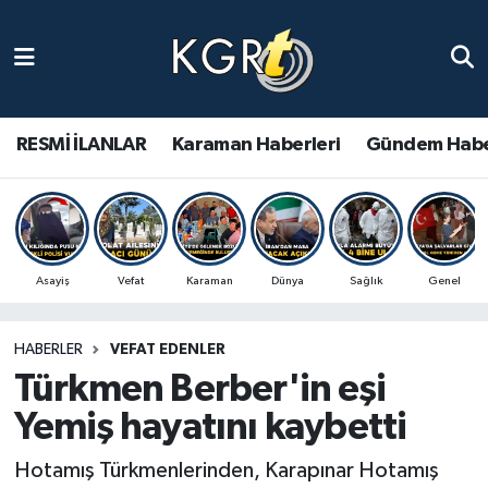
Karaman Haberleri
Gündem Haberleri
RESMİ İLANLAR
Karaman Haberleri
Gündem Habe
Güncel Haberler
Spor Haberleri
Asayiş
Vefat
Karaman
Dünya
Sağlık
Genel
Asayiş Haberleri
HABERLER
VEFAT EDENLER
Ulusal Haberler
Türkmen Berber'in eşi
Vefat Edenler
Yemiş hayatını kaybetti
Hotamış Türkmenlerinden, Karapınar Hotamış