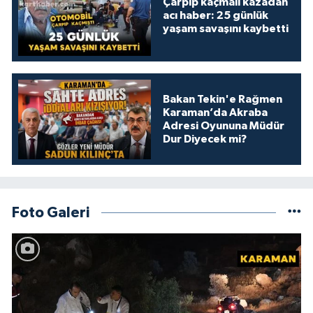
Çarpıp kaçmalı kazadan
acı haber: 25 günlük
yaşam savaşını kaybetti
Bakan Tekin'e Rağmen
Karaman’da Akraba
Adresi Oyununa Müdür
Dur Diyecek mi?
Foto Galeri