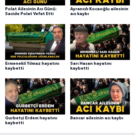
Polat Ailesinin Acı Günü:
Ayrancılı Kocaoğlu ailesinin
Sacide Polat Vefat Etti
acı kaybı
Ermenekli Yılmaz hayatını
Sarı Hasan hayatını
kaybetti
kaybetti
Gurbetçi Erdem hayatını
Bancar ailesinin acı kaybı
kaybetti