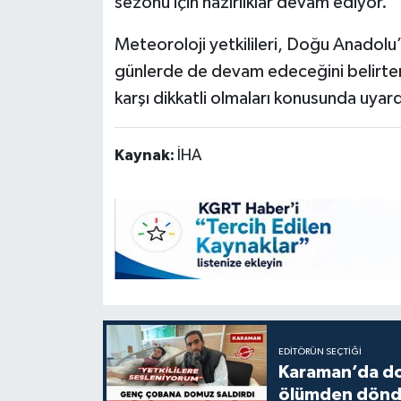
sezonu için hazırlıklar devam ediyor.
Meteoroloji yetkilileri, Doğu Anadolu
günlerde de devam edeceğini belirter
karşı dikkatli olmaları konusunda uyard
Kaynak:
İHA
EDITÖRÜN SEÇTIĞI
Karaman’da do
ölümden dön