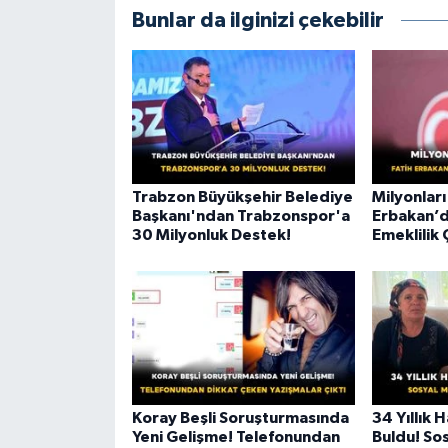
Bunlar da ilginizi çekebilir
Trabzon Büyükşehir Belediye
Milyonları
Başkanı'ndan Trabzonspor'a
Erbakan’
30 Milyonluk Destek!
Emeklilik 
Koray Beşli Soruşturmasında
34 Yıllık 
Yeni Gelişme! Telefonundan
Buldu! So