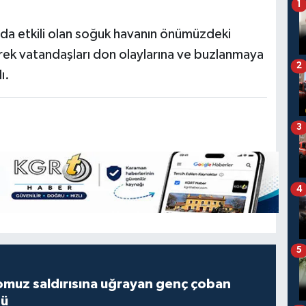
1
’da etkili olan soğuk havanın önümüzdeki
ek vatandaşları don olaylarına ve buzlanmaya
2
ı.
3
4
5
muz saldırısına uğrayan genç çoban
dü