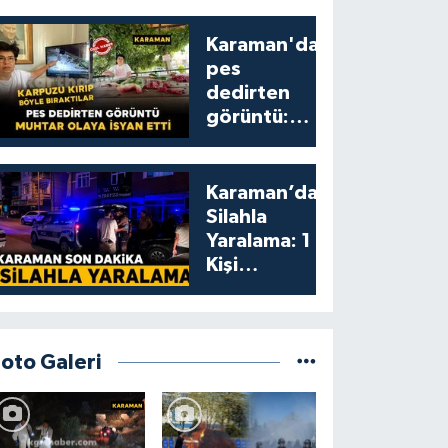
Karaman'da
pes
dedirten
görüntü:
karpuzu
yumruklayıp
yediler,
Karaman’da
artıklarını
Silahla
kamelyada
Yaralama: 1
bıraktılar
Kişi
Yaralandı
Foto Galeri