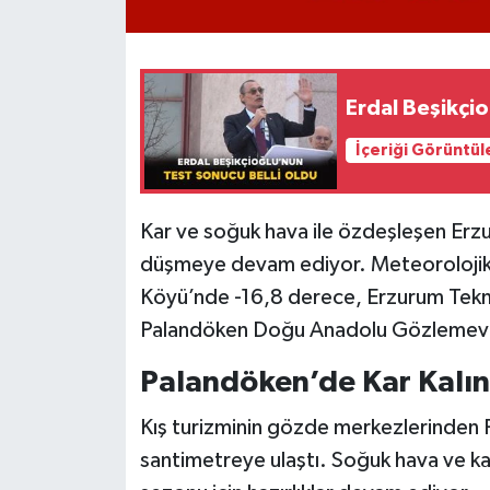
Erdal Beşikçio
İçeriği Görüntül
Kar ve soğuk hava ile özdeşleşen Erzuru
düşmeye devam ediyor. Meteorolojik
Köyü’nde -16,8 derece, Erzurum Tekm
Palandöken Doğu Anadolu Gözlemevi’n
Palandöken’de Kar Kalınl
Kış turizminin gözde merkezlerinden P
santimetreye ulaştı. Soğuk hava ve ka