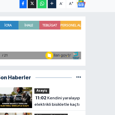
-
+
A
A
Son Haberler
Asayiş
11:02
Kendini yaralayıp
elektrikli bisikletle kaçtı