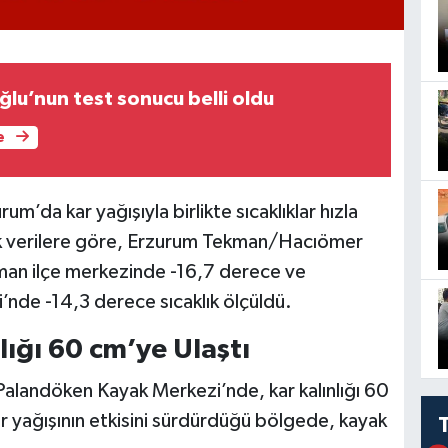
ğlu’nun test sonucu belli oldu
e
m’da kar yağışıyla birlikte sıcaklıklar hızla
 verilere göre, Erzurum Tekman/Hacıömer
an ilçe merkezinde -16,7 derece ve
de -14,3 derece sıcaklık ölçüldü.
ığı 60 cm’ye Ulaştı
alandöken Kayak Merkezi’nde, kar kalınlığı 60
r yağışının etkisini sürdürdüğü bölgede, kayak