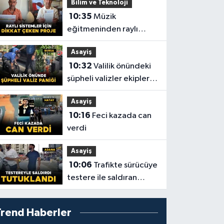
Bilim ve Teknoloji
10:35
Müzik
eğitmeninden raylı
sistemler için dikkat
Asayiş
çeken proje
10:32
Valilik önündeki
şüpheli valizler ekipleri
harekete geçirdi
Asayiş
10:16
Feci kazada can
verdi
Asayiş
10:06
Trafikte sürücüye
testere ile saldıran
şüpheli tutuklandı
Trend Haberler