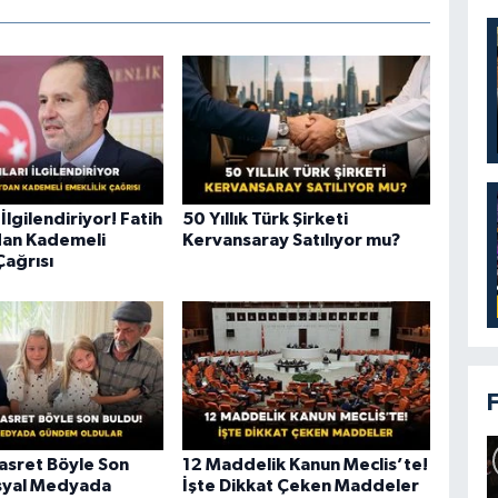
 İlgilendiriyor! Fatih
50 Yıllık Türk Şirketi
dan Kademeli
Kervansaray Satılıyor mu?
Çağrısı
Hasret Böyle Son
12 Maddelik Kanun Meclis’te!
syal Medyada
İşte Dikkat Çeken Maddeler