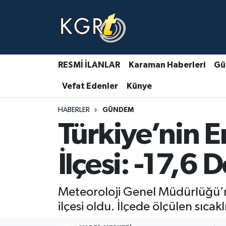
Karaman Haberleri
Gündem Haberleri
RESMİ İLANLAR
Karaman Haberleri
Gü
Vefat Edenler
Künye
Güncel Haberler
HABERLER
GÜNDEM
Spor Haberleri
Türkiye’nin 
Asayiş Haberleri
İlçesi: -17,6 
Ulusal Haberler
Meteoroloji Genel Müdürlüğü’n
Vefat Edenler
ilçesi oldu. İlçede ölçülen sıcak