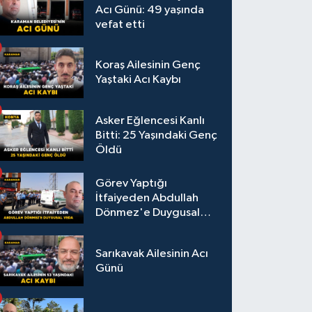
Acı Günü: 49 yaşında
vefat etti
Koraş Ailesinin Genç
Yaştaki Acı Kaybı
Asker Eğlencesi Kanlı
Bitti: 25 Yaşındaki Genç
Öldü
Görev Yaptığı
İtfaiyeden Abdullah
Dönmez'e Duygusal
Veda
Sarıkavak Ailesinin Acı
Günü