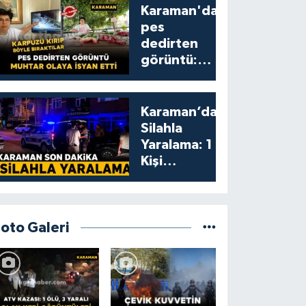
Karaman'da
pes
dedirten
görüntü:
karpuzu
yumruklayıp
yediler,
Karaman’da
artıklarını
Silahla
kamelyada
Yaralama: 1
bıraktılar
Kişi
Yaralandı
Foto Galeri