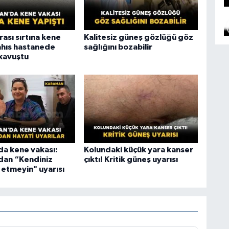
rası sırtına kene
Kalitesiz güneş gözlüğü göz
ahıs hastanede
sağlığını bozabilir
 kavuştu
a kene vakası:
Kolundaki küçük yara kanser
dan “Kendiniz
çıktı! Kritik güneş uyarısı
etmeyin" uyarısı