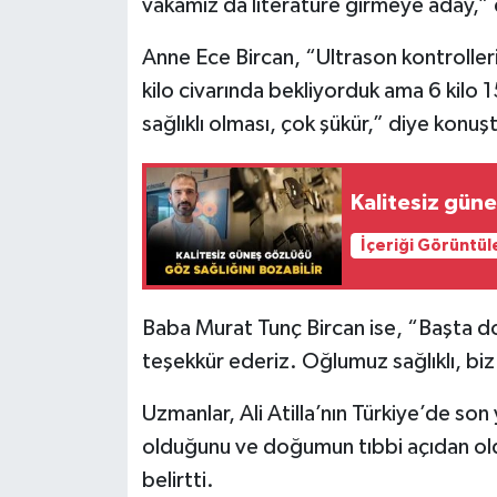
vakamız da literatüre girmeye aday,” 
Anne Ece Bircan, “Ultrason kontrolleri
kilo civarında bekliyorduk ama 6 kilo 
sağlıklı olması, çok şükür,” diye konuş
Kalitesiz güne
İçeriği Görüntül
Baba Murat Tunç Bircan ise, “Başta do
teşekkür ederiz. Oğlumuz sağlıklı, biz 
Uzmanlar, Ali Atilla’nın Türkiye’de son
olduğunu ve doğumun tıbbi açıdan old
belirtti.