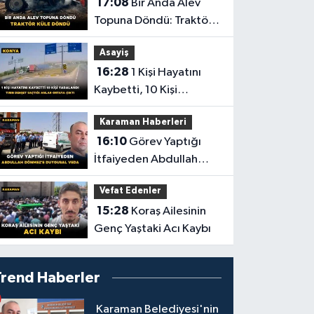
17:08
Bir Anda Alev
Topuna Döndü: Traktör
Küle Döndü
Asayiş
16:28
1 Kişi Hayatını
Kaybetti, 10 Kişi
Yaralandı! Tırın Dehşet
Karaman Haberleri
Saçtığı Anlar Ortaya
16:10
Görev Yaptığı
Çıktı
İtfaiyeden Abdullah
Dönmez'e Duygusal
Vefat Edenler
Veda
15:28
Koraş Ailesinin
Genç Yaştaki Acı Kaybı
Trend Haberler
Karaman Belediyesi'nin