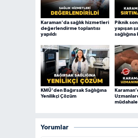
Karaman'da sağlık hizmetleri
Piknik son
değerlendirme toplantısı
yapışan ş
yapıldı
sağlığına
KMÜ'den Bağırsak Sağlığına
Karaman’d
Yenilikçi Çözüm
Uzmanlar
müdahale 
Yorumlar