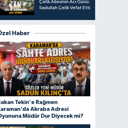
Çelik Ailesinin Acı Günü:
Sadullah Çelik Vefat Etti
Özel Haber
Bakan Tekin'e Rağmen
Karaman’da Akraba Adresi
Oyununa Müdür Dur Diyecek mi?