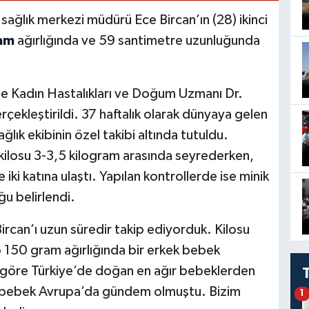
 sağlık merkezi müdürü Ece Bircan’ın (28) ikinci
ram
ağırlığında ve 59 santimetre uzunluğunda
e Kadın Hastalıkları ve Doğum Uzmanı Dr.
çekleştirildi. 37 haftalık olarak dünyaya gelen
ık ekibinin özel takibi altında tutuldu.
losu 3-3,5 kilogram arasında seyrederken,
 iki katına ulaştı. Yapılan kontrollerde ise minik
u belirlendi.
rcan’ı uzun süredir takip ediyorduk. Kilosu
o 150 gram ağırlığında bir erkek bebek
 göre Türkiye’de doğan en ağır bebeklerden
bir bebek Avrupa’da gündem olmuştu. Bizim
1