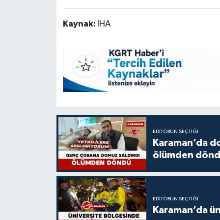
Kaynak:
İHA
EDITÖRÜN SEÇTIĞI
Karaman’da do
ölümden dön
EDITÖRÜN SEÇTIĞI
Karaman’da üni