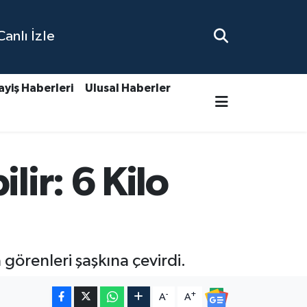
nlı İzle
ayiş Haberleri
Ulusal Haberler
lir: 6 Kilo
görenleri şaşkına çevirdi.
-
+
A
A