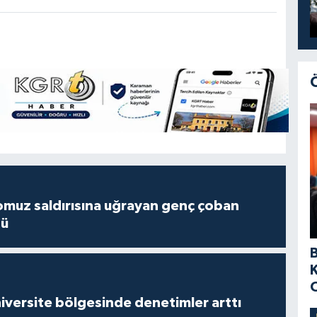
muz saldırısına uğrayan genç çoban
dü
versite bölgesinde denetimler arttı