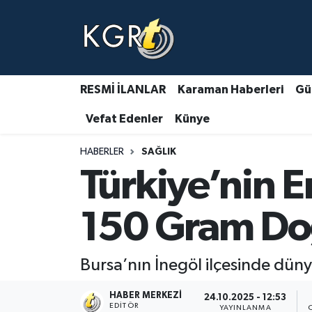
Karaman Haberleri
Gündem Haberleri
RESMİ İLANLAR
Karaman Haberleri
Gü
Vefat Edenler
Künye
Güncel Haberler
HABERLER
SAĞLIK
Spor Haberleri
Türkiye’nin E
Asayiş Haberleri
150 Gram D
Ulusal Haberler
Bursa’nın İnegöl ilçesinde düny
Vefat Edenler
HABER MERKEZI
24.10.2025 - 12:53
EDITÖR
YAYINLANMA