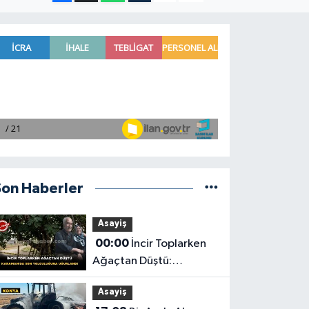
Son Haberler
Asayiş
00:00
İncir Toplarken
Ağaçtan Düştü:
Karaman'da Son
Asayiş
Yolculuğuna Uğurlandı