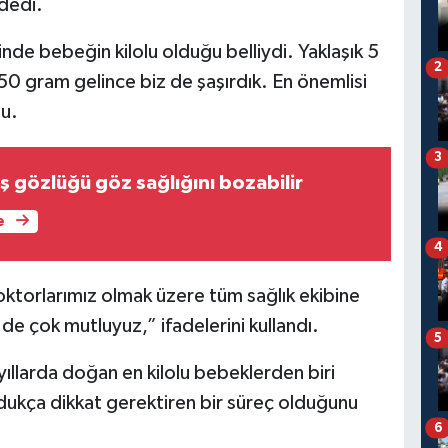
dedi.
nde bebeğin kilolu olduğu belliydi. Yaklaşık 5
2
150 gram gelince biz de şaşırdık. En önemlisi
tu.
3
ş gözlüğü göz sağlığını bozabilir
e
4
ktorlarımız olmak üzere tüm sağlık ekibine
de çok mutluyuz,” ifadelerini kullandı.
5
 yıllarda doğan en kilolu bebeklerden biri
ukça dikkat gerektiren bir süreç olduğunu
6