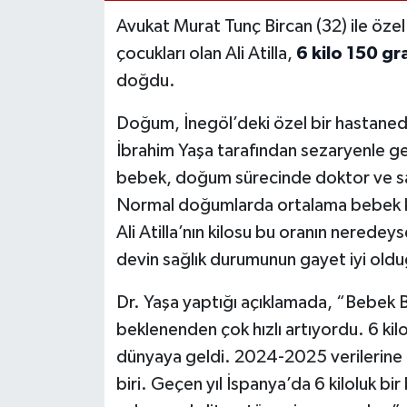
Avukat Murat Tunç Bircan (32) ile özel
çocukları olan Ali Atilla,
6 kilo 150 g
doğdu.
Doğum, İnegöl’deki özel bir hastaned
İbrahim Yaşa tarafından sezaryenle ger
bebek, doğum sürecinde doktor ve sağl
Normal doğumlarda ortalama bebek ki
Ali Atilla’nın kilosu bu oranın neredeyse
devin sağlık durumunun gayet iyi olduğ
Dr. Yaşa yaptığı açıklamada, “Bebek Bi
beklenenden çok hızlı artıyordu. 6 kil
dünyaya geldi. 2024-2025 verilerine
biri. Geçen yıl İspanya’da 6 kiloluk 