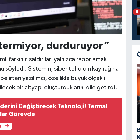
6
termiyor, durduruyor”
mli farkının saldırıları yalnızca raporlamak
 söyledi. Sistemin, siber tehdidin kaynağına
 belirten yazılımcı, özellikle büyük ölçekli
lecek bir altyapı oluşturduklarını dile getirdi.
derini Değiştirecek Teknoloji! Termal
nlar Görevde
e