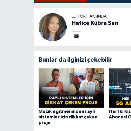
EDITÖR HAKKINDA
Hatice Kübra Sarı
Bunlar da ilginizi çekebilir
Müzik eğitmeninden raylı
Her İki Ki
sistemler için dikkat çeken
Abonesi 
proje