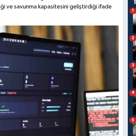
ği ve savunma kapasitesini geliştirdiği ifade
1
2
3
4
5