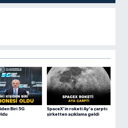
şiden Biri 5G
SpaceX’in roketi Ay’a çarptı:
Oldu
şirketten açıklama geldi