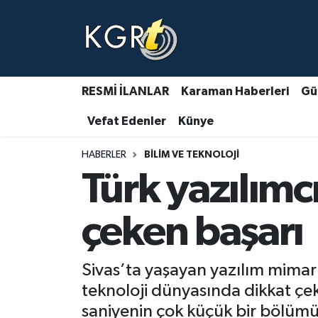
Karaman Haberleri
Gündem Haberleri
RESMİ İLANLAR
Karaman Haberleri
Gü
Vefat Edenler
Künye
Güncel Haberler
HABERLER
BILIM VE TEKNOLOJI
Spor Haberleri
Türk yazılımc
Asayiş Haberleri
çeken başarı
Ulusal Haberler
Sivas’ta yaşayan yazılım mimarı 
Vefat Edenler
teknoloji dünyasında dikkat çekti
saniyenin çok küçük bir bölümünd