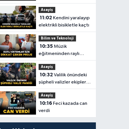
104 şüpheli yakalandı
Asayiş
11:02
Kendini yaralayıp
elektrikli bisikletle kaçtı
Bilim ve Teknoloji
10:35
Müzik
eğitmeninden raylı
sistemler için dikkat
Asayiş
çeken proje
10:32
Valilik önündeki
şüpheli valizler ekipleri
harekete geçirdi
Asayiş
10:16
Feci kazada can
verdi