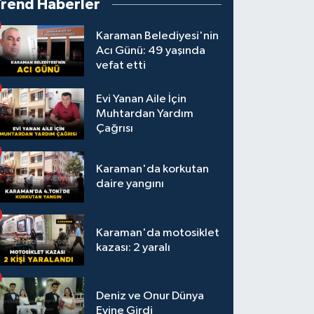
Trend Haberler
Karaman Belediyesi'nin
Acı Günü: 49 yaşında
vefat etti
Evi Yanan Aile İçin
Muhtardan Yardım
Çağrısı
Karaman'da korkutan
daire yangını
Karaman'da motosiklet
kazası: 2 yaralı
Deniz ve Onur Dünya
Evine Girdi