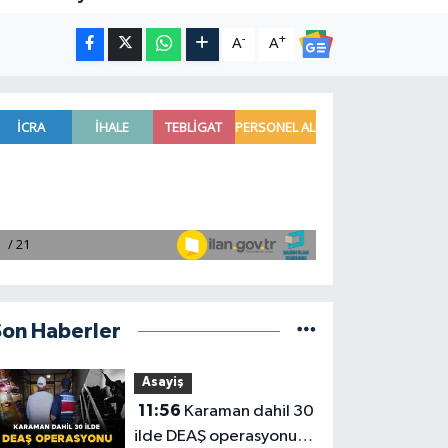
-
+
A
A
Son Haberler
Asayiş
11:56
Karaman dahil 30
ilde DEAŞ operasyonu: