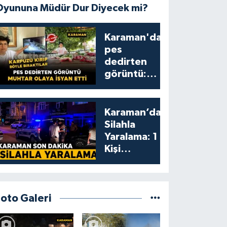
Oyununa Müdür Dur Diyecek mi?
Karaman'da
pes
dedirten
görüntü:
karpuzu
yumruklayıp
yediler,
Karaman’da
artıklarını
Silahla
kamelyada
Yaralama: 1
bıraktılar
Kişi
Yaralandı
Foto Galeri