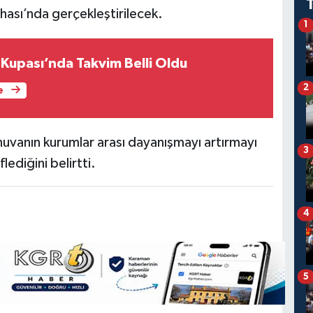
hası’nda gerçekleştirilecek.
1
 Kupası’nda Takvim Belli Oldu
2
e
rnuvanın kurumlar arası dayanışmayı artırmayı
3
ediğini belirtti.
4
5