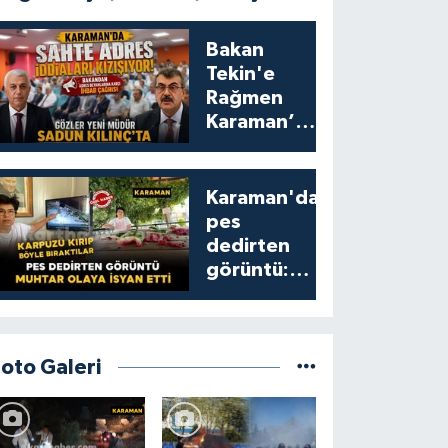
Bakan
Tekin'e
Rağmen
Karaman’da
Akraba
Adresi
Oyununa
Karaman'da
Müdür Dur
pes
Diyecek mi?
dedirten
görüntü:
karpuzu
yumruklayıp
yediler,
artıklarını
Foto Galeri
kamelyada
bıraktılar