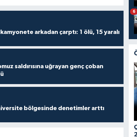
6
kamyonete arkadan çarptı: 1 ölü, 15 yaralı
muz saldırısına uğrayan genç çoban
dü
versite bölgesinde denetimler arttı
Ç
2