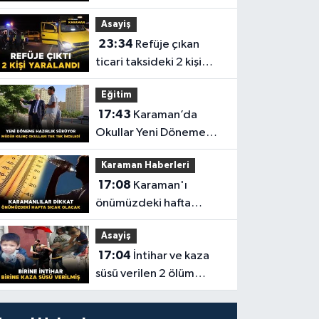
Asayiş
23:34
Refüje çıkan
ticari taksideki 2 kişi
yaralandı
Eğitim
17:43
Karaman’da
Okullar Yeni Döneme
Hazırlanıyor
Karaman Haberleri
17:08
Karaman'ı
önümüzdeki hafta
sıcaklıklar esir aldı
Asayiş
17:04
İntihar ve kaza
süsü verilen 2 ölüm
aydınlatıldı