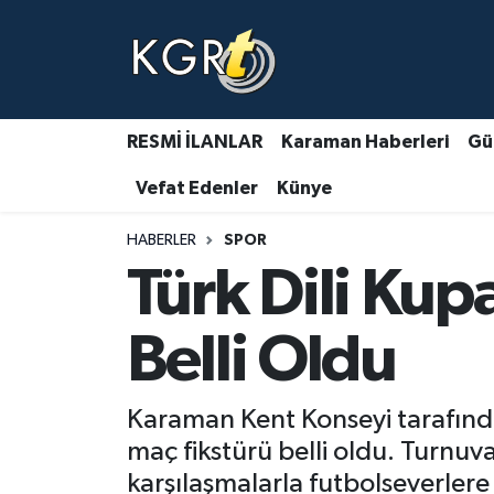
Karaman Haberleri
Gündem Haberleri
RESMİ İLANLAR
Karaman Haberleri
Gü
Vefat Edenler
Künye
Güncel Haberler
HABERLER
SPOR
Spor Haberleri
Türk Dili Kup
Asayiş Haberleri
Belli Oldu
Ulusal Haberler
Karaman Kent Konseyi tarafınd
Vefat Edenler
maç fikstürü belli oldu. Turnu
karşılaşmalarla futbolseverlere