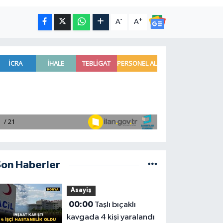
-
+
A
A
Son Haberler
Asayiş
00:00
Taşlı bıçaklı
kavgada 4 kişi yaralandı