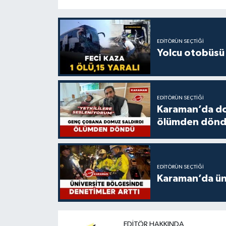
EDITÖRÜN SEÇTIĞI
Yolcu otobüsü 
EDITÖRÜN SEÇTIĞI
Karaman’da do
ölümden dön
EDITÖRÜN SEÇTIĞI
Karaman’da üni
EDITÖR HAKKINDA