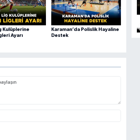
ig Kulüplerine
Karaman’da Polislik Hayaline
gleri Ayarı
Destek