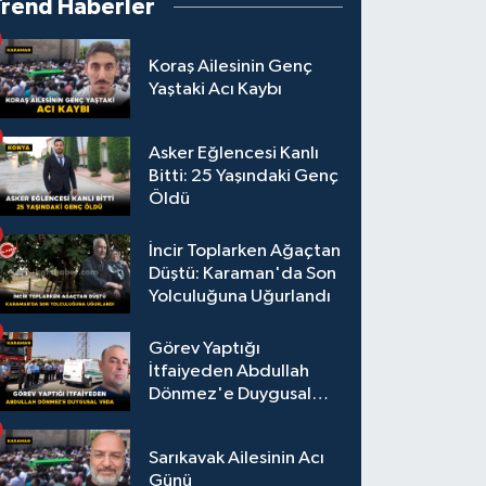
Trend Haberler
Koraş Ailesinin Genç
Yaştaki Acı Kaybı
Asker Eğlencesi Kanlı
Bitti: 25 Yaşındaki Genç
Öldü
İncir Toplarken Ağaçtan
Düştü: Karaman'da Son
Yolculuğuna Uğurlandı
Görev Yaptığı
İtfaiyeden Abdullah
Dönmez'e Duygusal
Veda
Sarıkavak Ailesinin Acı
Günü