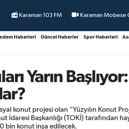
Karaman 103 FM
Karaman Mobese Ca
ndem Haberleri
Güncel Haberler
Spor Haberleri
As
arı Yarın Başlıyor
dar?
osyal konut projesi olan “Yüzyılın Konut Pr
nut İdaresi Başkanlığı (TOKİ) tarafından ha
 bin konut inşa edilecek.