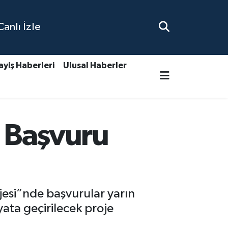
nlı İzle
ayiş Haberleri
Ulusal Haberler
: Başvuru
ojesi”nde başvurular yarın
yata geçirilecek proje