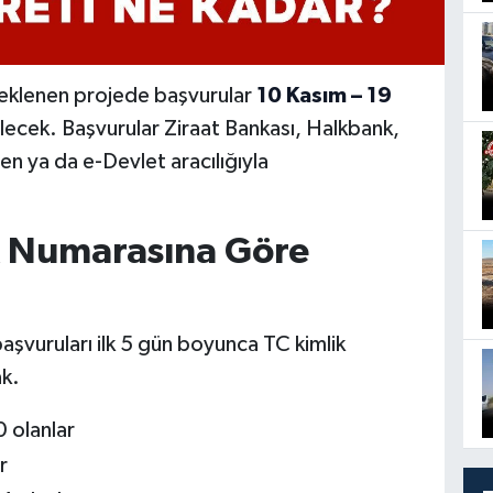
beklenen projede başvurular
10 Kasım – 19
ilecek. Başvurular Ziraat Bankası, Halkbank,
en ya da e-Devlet aracılığıyla
k Numarasına Göre
şvuruları ilk 5 gün boyunca TC kimlik
ak.
 olanlar
r