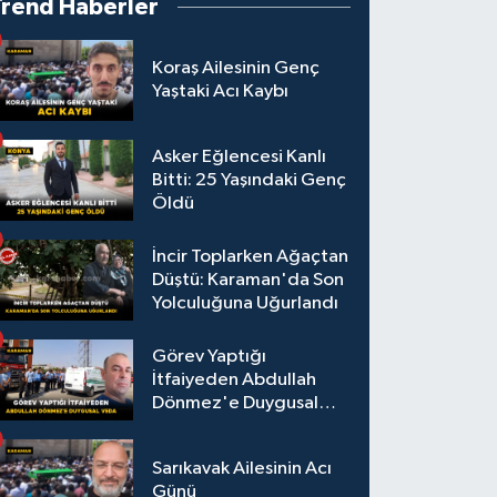
Trend Haberler
Çıktı
Koraş Ailesinin Genç
Yaştaki Acı Kaybı
Asker Eğlencesi Kanlı
Bitti: 25 Yaşındaki Genç
Öldü
İncir Toplarken Ağaçtan
Düştü: Karaman'da Son
Yolculuğuna Uğurlandı
Görev Yaptığı
İtfaiyeden Abdullah
Dönmez'e Duygusal
Veda
Sarıkavak Ailesinin Acı
Günü