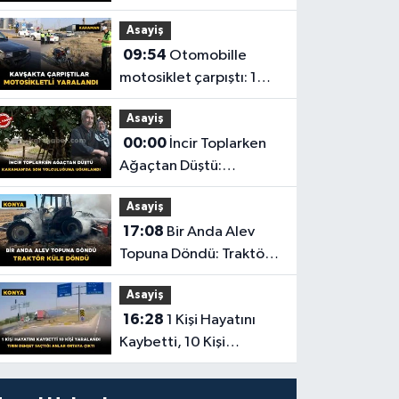
çarptı: 1 yaralı
Asayiş
09:54
Otomobille
motosiklet çarpıştı: 1
yaralı
Asayiş
00:00
İncir Toplarken
Ağaçtan Düştü:
Karaman'da Son
Asayiş
Yolculuğuna Uğurlandı
17:08
Bir Anda Alev
Topuna Döndü: Traktör
Küle Döndü
Asayiş
16:28
1 Kişi Hayatını
Kaybetti, 10 Kişi
Yaralandı! Tırın Dehşet
Saçtığı Anlar Ortaya