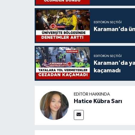
EDITÖRÜN SEÇTIĞI
Karaman’da üni
EDITÖRÜN SEÇTIĞI
Karaman'da ya
kaçamadı
EDITÖR HAKKINDA
Hatice Kübra Sarı