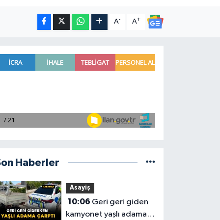
-
+
A
A
Son Haberler
Asayiş
10:06
Geri geri giden
kamyonet yaşlı adama