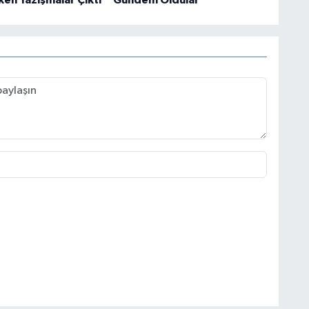
ken Yazışmalar Çıktı
Gündem Oldular