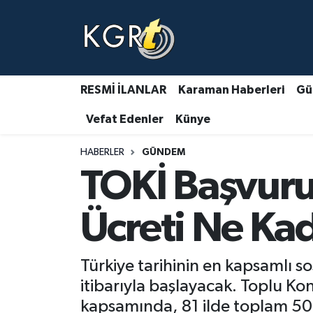
Karaman Haberleri
Gündem Haberleri
RESMİ İLANLAR
Karaman Haberleri
Gü
Vefat Edenler
Künye
Güncel Haberler
HABERLER
GÜNDEM
Spor Haberleri
TOKİ Başvurul
Asayiş Haberleri
Ücreti Ne Ka
Ulusal Haberler
Türkiye tarihinin en kapsamlı s
Vefat Edenler
itibarıyla başlayacak. Toplu Ko
kapsamında, 81 ilde toplam 500