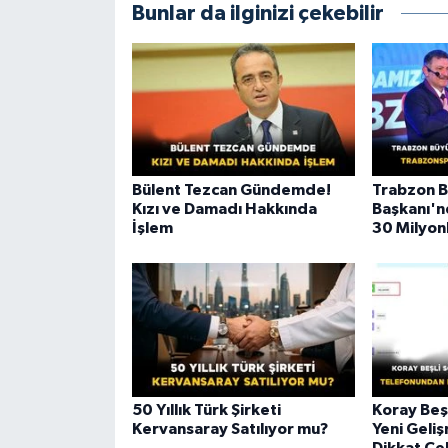
Bunlar da ilginizi çekebilir
Bülent Tezcan Gündemde!
Trabzon B
Kızı ve Damadı Hakkında
Başkanı'n
İşlem
30 Milyon
50 Yıllık Türk Şirketi
Koray Beş
Kervansaray Satılıyor mu?
Yeni Geli