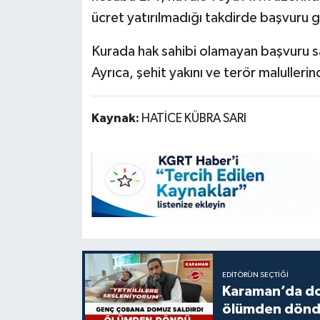
ücret yatırılmadığı takdirde başvuru g
Kurada hak sahibi olamayan başvuru sah
Ayrıca, şehit yakını ve terör maluller
Kaynak:
HATİCE KÜBRA SARI
EDITÖRÜN SEÇTIĞI
Karaman’da do
ölümden dön