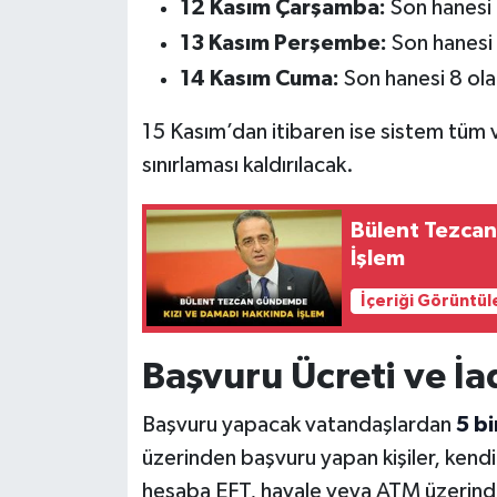
12 Kasım Çarşamba:
Son hanesi 
13 Kasım Perşembe:
Son hanesi 
14 Kasım Cuma:
Son hanesi 8 ola
15 Kasım’dan itibaren ise sistem tüm 
sınırlaması kaldırılacak.
Bülent Tezca
İşlem
İçeriği Görüntül
Başvuru Ücreti ve İa
Başvuru yapacak vatandaşlardan
5 bi
üzerinden başvuru yapan kişiler, kendile
hesaba EFT, havale veya ATM üzerinde