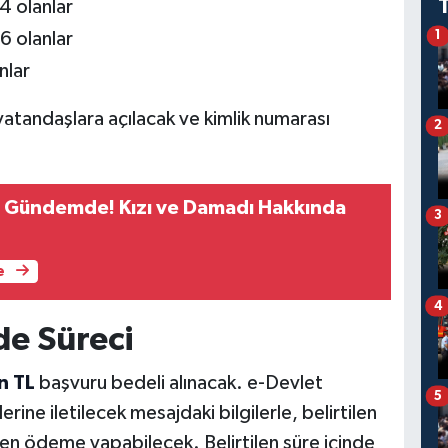
4 olanlar
6 olanlar
1
nlar
vatandaşlara açılacak ve kimlik numarası
2
n Gündemde! Kızı ve Damadı Hakkında
3
e
4
de Süreci
n TL
başvuru bedeli alınacak. e-Devlet
5
rine iletilecek mesajdaki bilgilerle, belirtilen
n ödeme yapabilecek. Belirtilen süre içinde