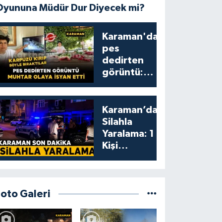
Oyununa Müdür Dur Diyecek mi?
Karaman'da
pes
dedirten
görüntü:
karpuzu
yumruklayıp
yediler,
Karaman’da
artıklarını
Silahla
kamelyada
Yaralama: 1
bıraktılar
Kişi
Yaralandı
Foto Galeri