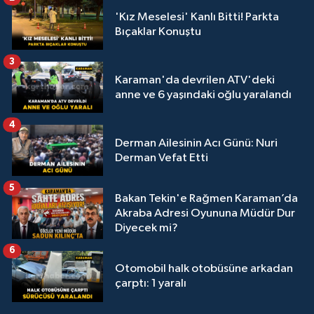
'Kız Meselesi' Kanlı Bitti! Parkta
Bıçaklar Konuştu
3
Karaman'da devrilen ATV'deki
anne ve 6 yaşındaki oğlu yaralandı
4
Derman Ailesinin Acı Günü: Nuri
Derman Vefat Etti
5
Bakan Tekin'e Rağmen Karaman’da
Akraba Adresi Oyununa Müdür Dur
Diyecek mi?
6
Otomobil halk otobüsüne arkadan
çarptı: 1 yaralı