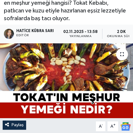
en meşhur yemeği hangisi? Tokat Kebabı,
patlıcan ve kuzu etiyle hazırlanan eşsiz lezzetiyle
sofralarda baş tacı oluyor.
HATICE KÜBRA SARI
02.11.2025 - 13:58
2 DK
EDITÖR
YAYINLANMA
OKUNMA SÜRE
Paylaş
-
+
A
A