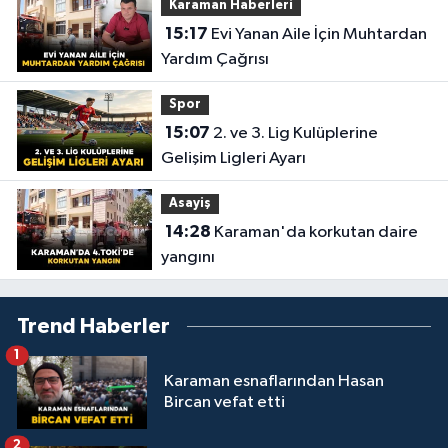
Karaman Haberleri
15:17
Evi Yanan Aile İçin Muhtardan
Yardım Çağrısı
Spor
15:07
2. ve 3. Lig Kulüplerine
Gelişim Ligleri Ayarı
Asayiş
14:28
Karaman'da korkutan daire
yangını
Trend Haberler
1
Karaman esnaflarından Hasan
Bircan vefat etti
2