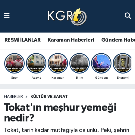
Karaman Haberleri
Gündem Haberleri
RESMİ İLANLAR
Karaman Haberleri
Gündem Habe
Güncel Haberler
Spor Haberleri
Spor
Asayiş
Karaman
Bilim
Gündem
Ekonomi
Asayiş Haberleri
HABERLER
KÜLTÜR VE SANAT
Ulusal Haberler
Tokat'ın meşhur yemeği
Vefat Edenler
nedir?
Tokat, tarih kadar mutfağıyla da ünlü. Peki, şehrin