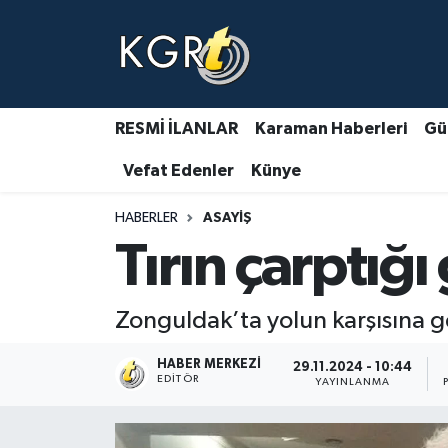
Karaman Haberleri
Gündem Haberleri
RESMİ İLANLAR
Karaman Haberleri
Gü
Vefat Edenler
Künye
Güncel Haberler
HABERLER
ASAYIŞ
Spor Haberleri
Tırın çarptığı
Asayiş Haberleri
Zonguldak’ta yolun karşısına ge
Ulusal Haberler
HABER MERKEZI
29.11.2024 - 10:44
Vefat Edenler
EDITÖR
YAYINLANMA