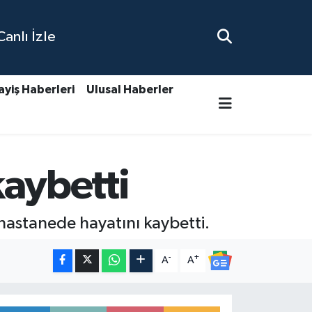
nlı İzle
ayiş Haberleri
Ulusal Haberler
kaybetti
 hastanede hayatını kaybetti.
-
+
A
A