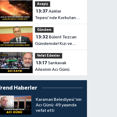
Asayiş
13:37
Aşıklar
Tepesi'nde Korkutan
Yangın: Alevler Geceyi
Gündem
Aydınlattı
13:32
Bülent Tezcan
Gündemde! Kızı ve
Damadı Hakkında İşlem
Vefat Edenler
13:17
Sarıkavak
Ailesinin Acı Günü
Trend Haberler
Karaman Belediyesi'nin
Acı Günü: 49 yaşında
vefat etti