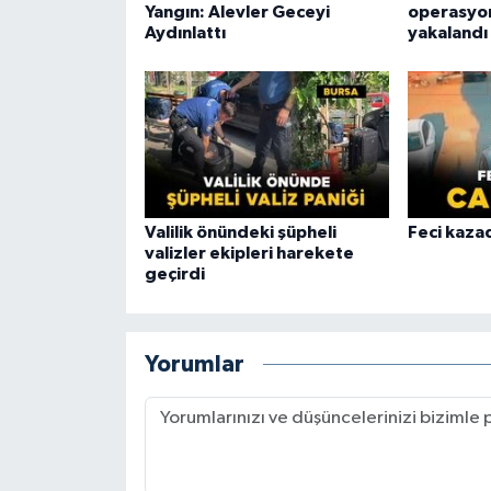
Yangın: Alevler Geceyi
operasyon
Aydınlattı
yakalandı
Valilik önündeki şüpheli
Feci kaza
valizler ekipleri harekete
geçirdi
Yorumlar