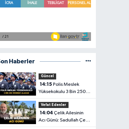
Son Haberler
Güncel
14:15
Polis Meslek
Yüksekokulu 3 Bin 250
Öğrenci Alacak
Vefat Edenler
14:04
Çelik Ailesinin
Acı Günü: Sadullah Çelik
Vefat Etti