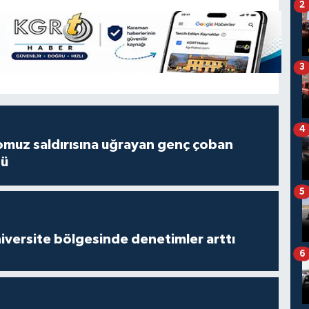
2
3
4
muz saldırısına uğrayan genç çoban
dü
5
versite bölgesinde denetimler arttı
6