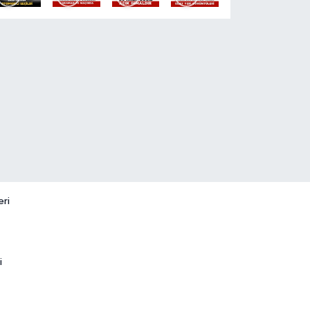
eri
i