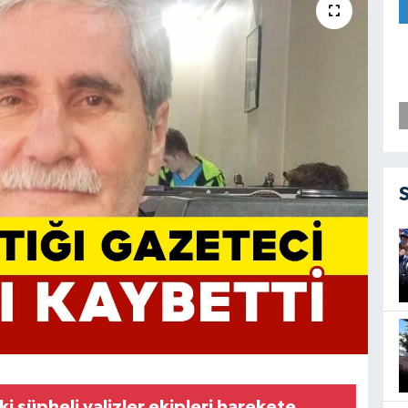
ki şüpheli valizler ekipleri harekete