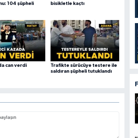
u: 104 şüpheli
bisikletle kaçtı
da can verdi
Trafikte sürücüye testere ile
saldıran şüpheli tutuklandı