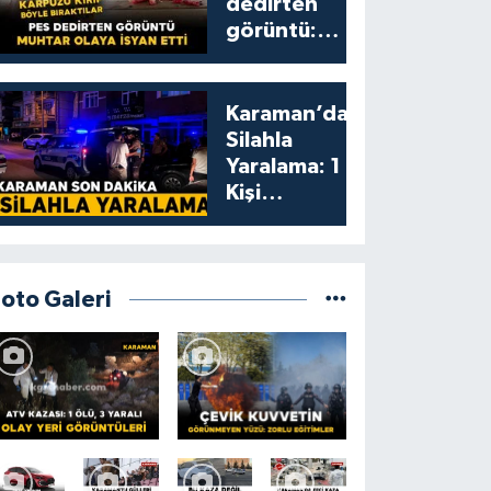
dedirten
görüntü:
karpuzu
yumruklayıp
yediler,
Karaman’da
artıklarını
Silahla
kamelyada
Yaralama: 1
bıraktılar
Kişi
Yaralandı
Foto Galeri