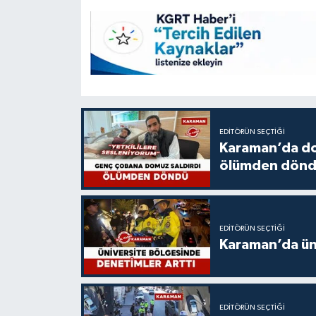
EDITÖRÜN SEÇTIĞI
Karaman’da do
ölümden dön
EDITÖRÜN SEÇTIĞI
Karaman’da üni
EDITÖRÜN SEÇTIĞI