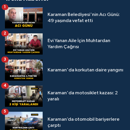
1
Karaman Belediyesi'nin Acı Günü:
49 yaşında vefat etti
2
Evi Yanan Aile İçin Muhtardan
Yardım Çağrısı
3
Karaman'da korkutan daire yangını
4
Karaman'da motosiklet kazası: 2
yaralı
5
Karaman’da otomobil bariyerlere
çarptı