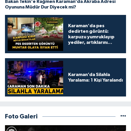
Bakan Tekin'e Rağmen Karaman’da Akraba Adresi
Oyununa Müdür Dur Diyecek mi?
Karaman'da pes
dedirten görüntü:
karpuzu yumruklayıp
yediler, artıklarını
kamelyada bıraktılar
Karaman’da Silahla
Yaralama: 1 Kişi Yaralandı
Foto Galeri