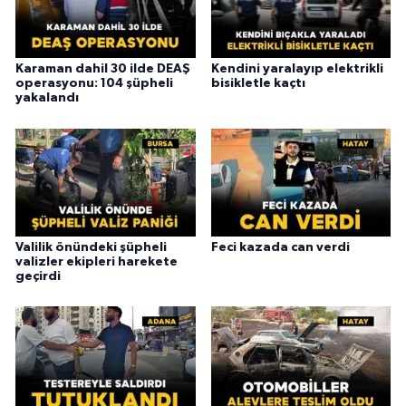
Karaman dahil 30 ilde DEAŞ
Kendini yaralayıp elektrikli
operasyonu: 104 şüpheli
bisikletle kaçtı
yakalandı
Valilik önündeki şüpheli
Feci kazada can verdi
valizler ekipleri harekete
geçirdi