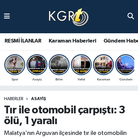
Karaman Haberleri
Gündem Haberleri
RESMİ İLANLAR
Karaman Haberleri
Gündem Habe
Güncel Haberler
Spor Haberleri
Spor
Asayiş
Bilim
Vefat
Karaman
Gündem
Asayiş Haberleri
HABERLER
ASAYIŞ
Ulusal Haberler
Tır ile otomobil çarpıştı: 3
Vefat Edenler
ölü, 1 yaralı
Malatya'nın Arguvan ilçesinde tır ile otomobilin