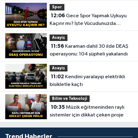
Spor
12:06
Gece Spor Yapmak Uykuyu
Kaçırır mı? İşte Vücudunuzda
Yaşananlar!
Asayiş
11:56
Karaman dahil 30 ilde DEAŞ
operasyonu: 104 şüpheli yakalandı
Asayiş
11:02
Kendini yaralayıp elektrikli
bisikletle kaçtı
Bilim ve Teknoloji
10:35
Müzik eğitmeninden raylı
sistemler için dikkat çeken proje
Trend Haberler