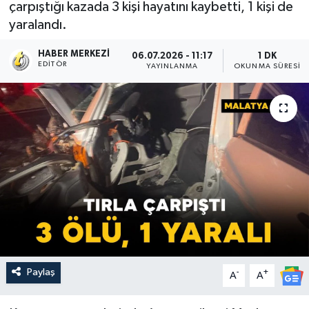
çarpıştığı kazada 3 kişi hayatını kaybetti, 1 kişi de
yaralandı.
HABER MERKEZI
06.07.2026 - 11:17
1 DK
EDITÖR
YAYINLANMA
OKUNMA SÜRESI
Paylaş
-
+
A
A