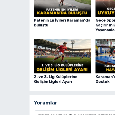
Patenin En İyileri Karaman’da
Gece Spo
Buluştu
Kaçırır m
Yaşananla
2. ve 3. Lig Kulüplerine
Karaman’d
Gelişim Ligleri Ayarı
Destek
Yorumlar