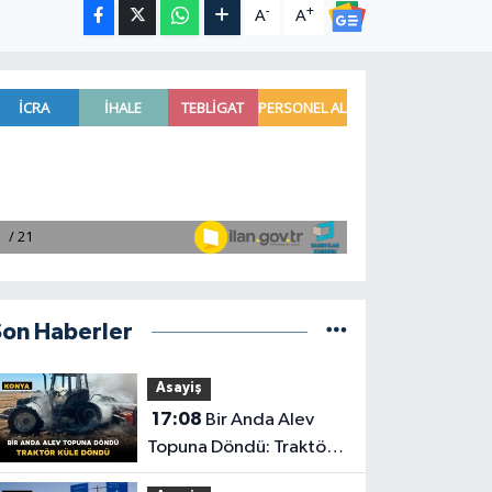
-
+
A
A
Son Haberler
Asayiş
17:08
Bir Anda Alev
Topuna Döndü: Traktör
Küle Döndü