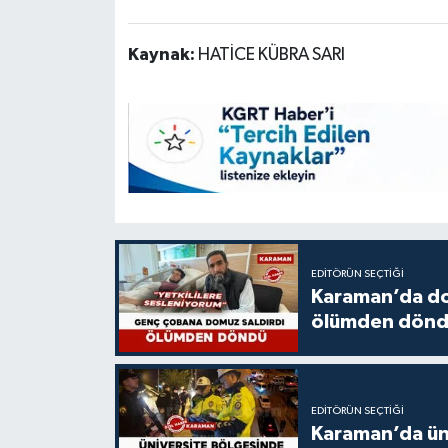
Kaynak:
HATİCE KÜBRA SARI
EDITÖRÜN SEÇTIĞI
Karaman’da do
ölümden dön
EDITÖRÜN SEÇTIĞI
Karaman’da üni