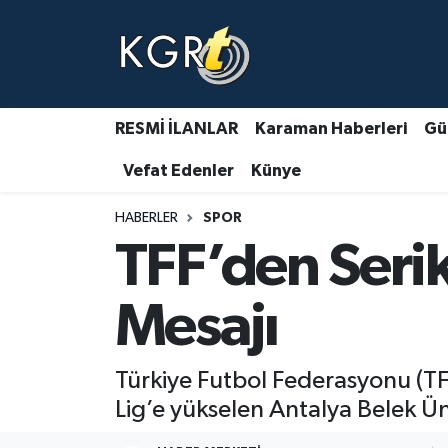
Karaman Haberleri
Gündem Haberleri
RESMİ İLANLAR
Karaman Haberleri
Gü
Vefat Edenler
Künye
Güncel Haberler
HABERLER
SPOR
Spor Haberleri
TFF’den Serik
Asayiş Haberleri
Mesajı
Ulusal Haberler
Türkiye Futbol Federasyonu (T
Vefat Edenler
Lig’e yükselen Antalya Belek Üni