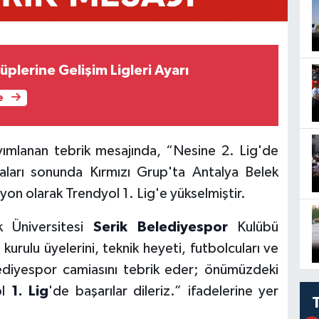
lüplerine Gelişim Ligleri Ayarı
e
ayımlanan tebrik mesajında, “Nesine 2. Lig'de
ları sonunda Kırmızı Grup'ta Antalya Belek
on olarak Trendyol 1. Lig'e yükselmiştir.
k Üniversitesi
Serik Belediyespor
Kulübü
urulu üyelerini, teknik heyeti, futbolcuları ve
lediyespor camiasını tebrik eder; önümüzdeki
ol
1. Lig
'de başarılar dileriz.” ifadelerine yer