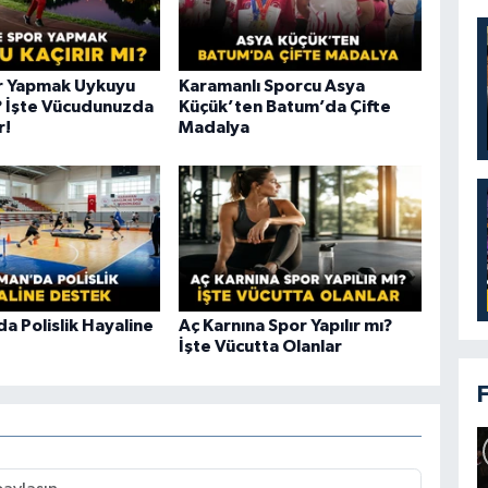
r Yapmak Uykuyu
Karamanlı Sporcu Asya
ı? İşte Vücudunuzda
Küçük’ten Batum’da Çifte
r!
Madalya
a Polislik Hayaline
Aç Karnına Spor Yapılır mı?
İşte Vücutta Olanlar