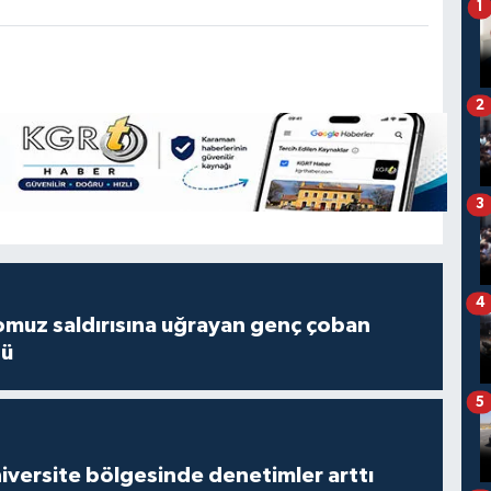
1
2
3
4
muz saldırısına uğrayan genç çoban
dü
5
versite bölgesinde denetimler arttı