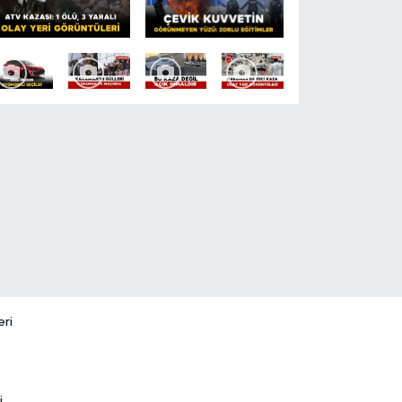
eri
i