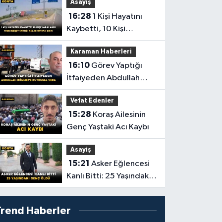
Asayiş
16:28
1 Kişi Hayatını
Kaybetti, 10 Kişi
Yaralandı! Tırın Dehşet
Karaman Haberleri
Saçtığı Anlar Ortaya
16:10
Görev Yaptığı
Çıktı
İtfaiyeden Abdullah
Dönmez'e Duygusal
Vefat Edenler
Veda
15:28
Koraş Ailesinin
Genç Yaştaki Acı Kaybı
Asayiş
15:21
Asker Eğlencesi
Kanlı Bitti: 25 Yaşındaki
Genç Öldü
Trend Haberler