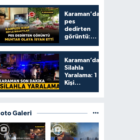
Karaman'da
pes
dedirten
görüntü:
karpuzu
yumruklayıp
yediler,
Karaman’da
artıklarını
Silahla
kamelyada
Yaralama: 1
bıraktılar
Kişi
Yaralandı
Foto Galeri