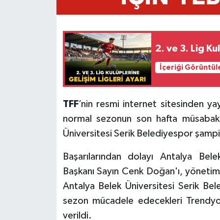
2. ve 3. Lig Ku
İçeriği Görüntül
TFF
’nin resmi internet sitesinden y
normal sezonun son hafta müsabaka
Üniversitesi Serik Belediyespor şampiy
Başarılarından dolayı Antalya Bele
Başkanı Sayın Cenk Doğan'ı, yönetim k
Antalya Belek Üniversitesi Serik Be
sezon mücadele edecekleri Trendy
verildi.